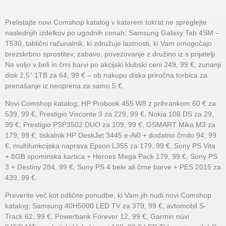
Prelistajte novi Comshop katalog v katerem tokrat ne spreglejte
naslednjih izdelkov po ugodnih cenah; Samsung Galaxy Tab 4SM –
T530, tablični računalnik, ki združuje lastnosti, ki Vam omogočajo
brezskrbno sprostitev, zabavo, povezovanje z družino iz s prijatelji.
Na voljo v beli in črni barvi po akcijski klubski ceni 249, 99 €, zunanji
disk 2,5” 1TB za 64, 99 € – ob nakupu diska priročna torbica za
prenašanje iz neoprena za samo 5 €.
Novi Comshop katalog; HP Probook 455 W8 z prihrankom 60 € za
539, 99 €, Prestigio Visconte 3 za 229, 99 €, Nokia 108 DS za 29,
99 €, Prestigio PSP3502 DUO za 109, 99 €, GSMART Mika M3 za
179, 99 €, tiskalnik HP DeskJet 3445 e-Ai0 + dodatno črnilo 94, 99
€, multifunkcijska naprava Epson L355 za 179, 99 €, Sony PS Vita
+ 8GB spominska kartica + Heroes Mega Pack 179, 99 €, Sony PS
3 + Destiny 284, 99 €, Sony PS 4 bele ali črne barve + PES 2015 za
439, 99 €.
Preverite več kot odlične ponudbe, ki Vam jih nudi novi Comshop
katalog; Samsung 40H5000 LED TV za 379, 99 €, avtomobil S-
Track 62, 99 €, Powerbank Forever 12, 99 €, Garmin nüvi