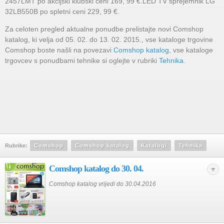
2457LMT po akcijski klubski ceni 169, 99 €.LED TV sprejemnik LG
32LB550B po spletni ceni 229, 99 €.
Za celoten pregled aktualne ponudbe prelistajte novi Comshop
katalog, ki velja od 05. 02. do 13. 02. 2015., vse kataloge trgovine
Comshop boste našli na povezavi
Comshop katalog
, vse kataloge
trgovcev s ponudbami tehnike si oglejte v rubriki
Tehnika
.
Rubrike:
Comshop
Comshop katalog
Katalogi
Tehnika
Comshop katalog do 30. 04.
Comshop katalog vrijedi do 30.04.2016