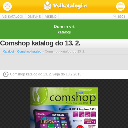
VSI KATALOGI
DNEVNE
VIKEND
IŠČI
Dom in vrt
katalogi
Comshop katalog do 13. 2.
Katalogi
»
Comshop katalog
»
Comshop katalog do 13. 2.
Comshop katalog do 13. 2. velja do 13.2.2015