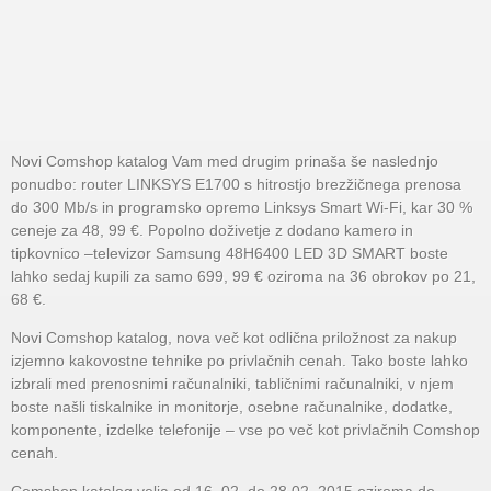
Novi Comshop katalog Vam med drugim prinaša še naslednjo
ponudbo: router LINKSYS E1700 s hitrostjo brezžičnega prenosa
do 300 Mb/s in programsko opremo Linksys Smart Wi-Fi, kar 30 %
ceneje za 48, 99 €. Popolno doživetje z dodano kamero in
tipkovnico –televizor Samsung 48H6400 LED 3D SMART boste
lahko sedaj kupili za samo 699, 99 € oziroma na 36 obrokov po 21,
68 €.
Novi Comshop katalog, nova več kot odlična priložnost za nakup
izjemno kakovostne tehnike po privlačnih cenah. Tako boste lahko
izbrali med prenosnimi računalniki, tabličnimi računalniki, v njem
boste našli tiskalnike in monitorje, osebne računalnike, dodatke,
komponente, izdelke telefonije – vse po več kot privlačnih Comshop
cenah.