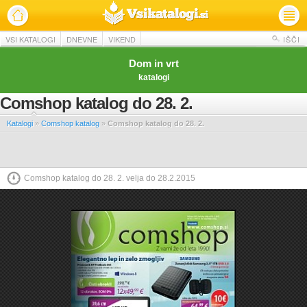
VSI KATALOGI
DNEVNE
VIKEND
IŠČI
Dom in vrt
katalogi
Comshop katalog do 28. 2.
Katalogi
»
Comshop katalog
»
Comshop katalog do 28. 2.
Comshop katalog do 28. 2. velja do 28.2.2015