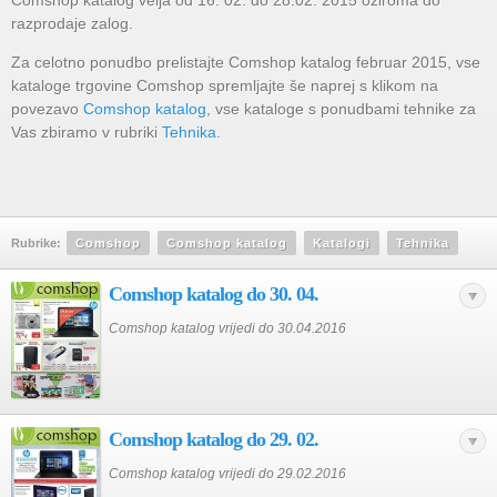
Comshop katalog velja od 16. 02. do 28.02. 2015 oziroma do
razprodaje zalog.
Za celotno ponudbo prelistajte Comshop katalog februar 2015, vse
kataloge trgovine Comshop spremljajte še naprej s klikom na
povezavo
Comshop katalog
, vse kataloge s ponudbami tehnike za
Vas zbiramo v rubriki
Tehnika
.
Rubrike:
Comshop
Comshop katalog
Katalogi
Tehnika
Comshop katalog do 30. 04.
Comshop katalog vrijedi do 30.04.2016
Comshop katalog do 29. 02.
Comshop katalog vrijedi do 29.02.2016