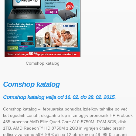
Comshop katalog
Comshop katalog
Comshop katalog velja od 16. 02. do 28. 02. 2015.
Comshop katalog – februarska ponudba izdelkov tehnike po več
kot ugodnih cenah; elegantno lep in zmogljiv prenosnik HP Probook
455 procesor AMD Elite Quad-Core A10-5750M, RAM 8GB, disk
1TB, AMD Radeon™ HD 8750M z 2GB in vgrajen čitalec prstnih
odtisov za samo 599, 99 € ali pa 12 obrokov po 49, 99 €, zunanji