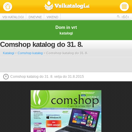
VSI KATALOGI
DNEVNE
VIKEND
IŠČI
Dom in vrt
katalogi
Comshop katalog do 31. 8.
Katalogi
»
Comshop katalog
»
Comshop katalog do 31. 8.
Comshop katalog do 31. 8. velja do 31.8.2015