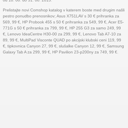
od 18. 08. do 31. 08. 2015.
Prelistajte novi Comshop katalog v katerem boste med drugim našli
pestro ponudbo prenosnikov; Asus X751LAV s 30 € prihranka za
569, 99 €, HP Probook 455 s 50 € prihranka za 549, 99 €, Acer E5-
771G s 50 € prihranka za 799, 99 €, HP 255 G3 za samo 249, 99
€, Lenovo IdeaCentre H30-00 za 299, 99 €, Lenovo Tab A7-10 za
89, 99 €, MultiPad Visconte QUAD po akcijski klubski ceni 119, 99
€, tipkovnica Canyon 27, 99 €, slušalke Canyon 12, 99 €, Samsung
Galaxy Tab A za 299, 99 €, HP Pavilion 23-p200ny za 749, 99 €.