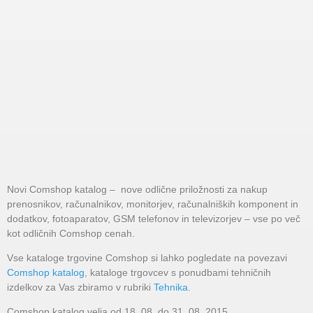
Novi Comshop katalog – nove odlične priložnosti za nakup
prenosnikov, računalnikov, monitorjev, računalniških komponent in
dodatkov, fotoaparatov, GSM telefonov in televizorjev – vse po več
kot odličnih Comshop cenah.
Vse kataloge trgovine Comshop si lahko pogledate na povezavi
Comshop katalog
, kataloge trgovcev s ponudbami tehničnih
izdelkov za Vas zbiramo v rubriki
Tehnika
.
Comshop katalog velja od 18. 08. do 31. 08. 2015.