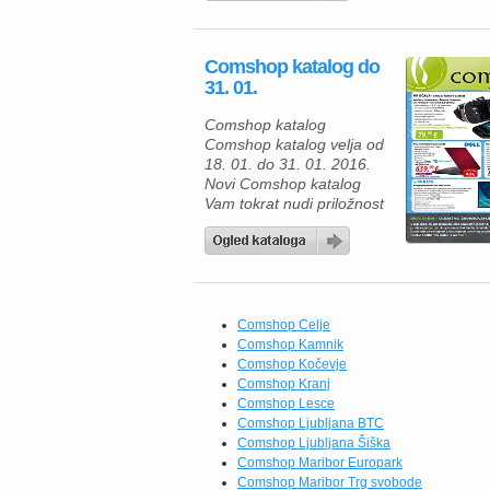
250 je glede na
zmogljivost cenovno
ugoden prenosnik z
Comshop katalog do
diagonalo zaslona 39,6 cm
31. 01.
(15,6 palca), tehnologijo
Intel®, brezžičnimi
Comshop katalog
funkcijami, sistemom
Comshop katalog velja od
Windows 10 Home in
18. 01. do 31. 01. 2016.
ključnimi funkcijami za
Novi Comshop katalog
dodatno zaščito – […]
Vam tokrat nudi priložnost
za nakup številnih
tehničnih izdelkov po
akcijskih cenah; VIRTUAL
REALITY GLASSES, ki
Vas popeljejo v nove
dimenzije užitkov za samo
Comshop Celje
79, 99 €. Omogočajo vam
Comshop Kamnik
gledanje iz 360 stopinjske
Comshop Kočevje
perspektive. Uporabne
Comshop Kranj
tako za vaše najljubše
Comshop Lesce
filme, […]
Comshop Ljubljana BTC
Comshop Ljubljana Šiška
Comshop Maribor Europark
Comshop Maribor Trg svobode