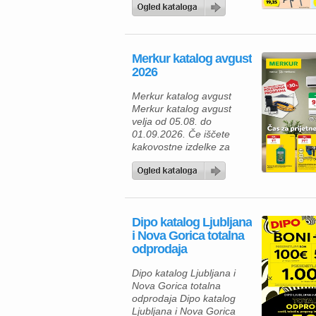
zagotovo navdušila. Med
izdelki za vsakodnevno
uporabo najdete številne
prehrambene izdelke,
Merkur katalog avgust
pijače, izdelke za dom in
2026
gospodinjstvo ter
uporabne pripomočke za
Merkur katalog avgust
različna opravila. Za hiter
Merkur katalog avgust
zajtrk ali malico lahko
velja od 05.08. do
izberete piščančje
01.09.2026. Če iščete
hrenovke 200 […]
kakovostne izdelke za
dom, vrt in delavnico, vas
bo aktualna ponudba iz
Merkur kataloga zagotovo
navdušila. Izkoristite
odlične popuste na
Dipo katalog Ljubljana
izbrane izdelke in
i Nova Gorica totalna
poskrbite za udobnejše
odprodaja
bivanje, lažje delo ter
brezskrbno preživljanje
Dipo katalog Ljubljana i
prostega časa. V Merkur
Nova Gorica totalna
ponudbi vas čakajo
odprodaja Dipo katalog
gospodinjski aparati,
Ljubljana i Nova Gorica
klimatske […]