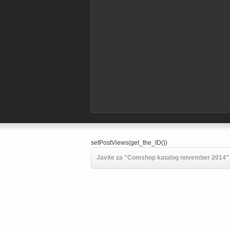
setPostViews(get_the_ID())
Javite za "Comshop katalog november 2014" p