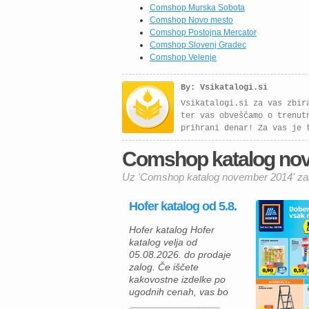
Comshop Murska Sobota
Comshop Novo mesto
Comshop Postojna Mercator
Comshop Slovenj Gradec
Comshop Velenje
By: Vsikatalogi.si
Vsikatalogi.si za vas zbir
ter vas obveščamo o trenut
prihrani denar! Za vas je 
Comshop katalog nove
Uz 'Comshop katalog november 2014' zan
Hofer katalog od 5.8.
Hofer katalog Hofer
katalog velja od
05.08.2026. do prodaje
zalog. Če iščete
kakovostne izdelke po
ugodnih cenah, vas bo
aktualna ponudba HOFER