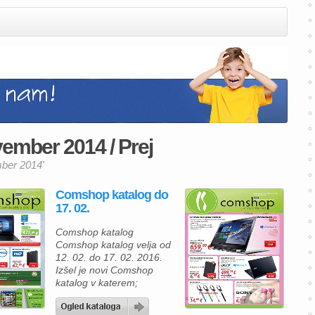
ember 2014 / Prej
mber 2014'
Comshop katalog do
17. 02.
Comshop katalog
Comshop katalog velja od
12. 02. do 17. 02. 2016.
Izšel je novi Comshop
katalog v katerem;
prenosni računalnik
LENOVO Yoga 500 W10