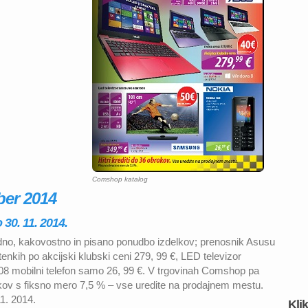
Comshop katalog
er 2014
 30. 11. 2014.
no, kakovostno in pisano ponudbo izdelkov; prenosnik Asusu
kih po akcijski klubski ceni 279, 99 €, LED televizor
8 mobilni telefon samo 26, 99 €. V trgovinah Comshop pa
brokov s fiksno mero 7,5 % – vse uredite na prodajnem mestu.
1. 2014.
Kli