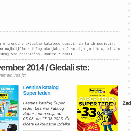
ajo trenutne aktualne kataloge domačih in tujih podjetij,
no najboljšim katalog akcijah. Informacija je tista, ki vam
tukaj vse brezplačno. Bodite z nami!
mber 2014 / Gledali ste:
imalo vas je:
Lesnina katalog
Super teden
Zad
Lesnina katalog Super
teden Lesnina katalog
Super teden velja od
05.08. do 17.08.2026. Če
iščete kakovostne izdelke
za prijetnejši in lepše