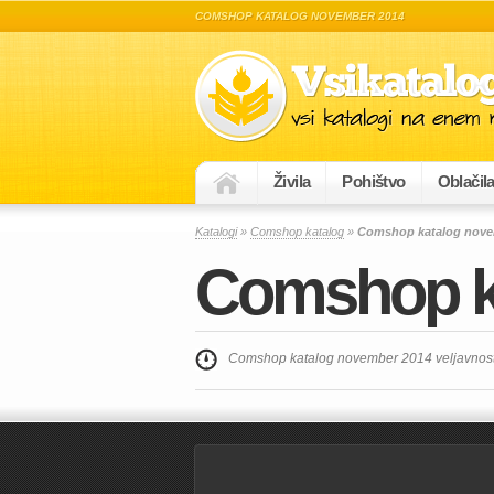
COMSHOP KATALOG NOVEMBER 2014
Živila
Pohištvo
Oblačil
Katalogi
»
Comshop katalog
»
Comshop katalog nove
Comshop k
Comshop katalog november 2014 veljavnost