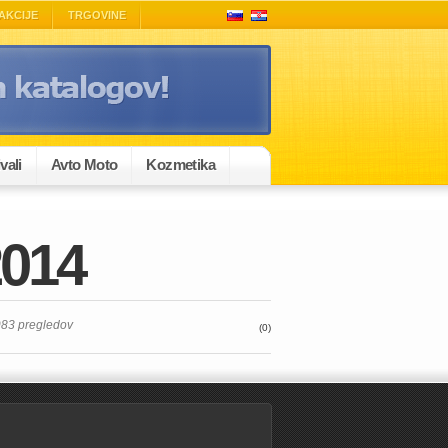
AKCIJE
TRGOVINE
vali
Avto Moto
Kozmetika
2014
83 pregledov
(0)