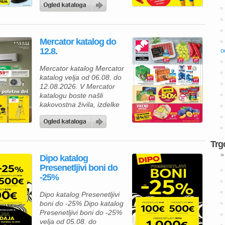
urejen dom, vas bo
aktualna ponudba iz
Lesnina kataloga zagotovo
navdušila. Izkoristite
Mercator katalog do
odlične akcijske cene in
12.8.
o
bogato izbiro izdelkov za
spalnico, kopalnico,
Mercator katalog Mercator
kuhinjo in jedilnico ter svoj
katalog velja od 06.08. do
dom opremite po
12.08.2026. V Mercator
ugodnejših cenah. Poleg
katalogu boste našli
številnih […]
kakovostna živila, izdelke
za gospodinjstvo in
številne priljubljene
blagovne znamke po
ugodnih cenah. Zdaj je
Trg
pravi čas, da napolnite
»
Dipo katalog
svojo shrambo, hladilnik in
Presenetljivi boni do
zamrzovalnik ter pri tem
-25%
tudi prihranite. Za pripravo
okusnega kosila lahko
Dipo katalog Presenetljivi
izberete Premium
boni do -25% Dipo katalog
Mercator čevapčiče v
Presenetljivi boni do -25%
pakiranju 500 […]
velja od 05.08. do