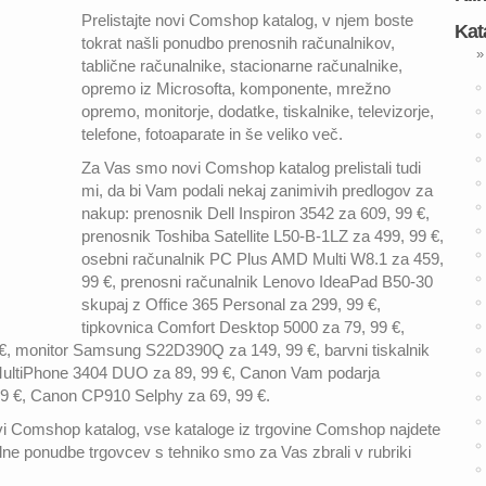
Prelistajte novi Comshop katalog, v njem boste
Kat
tokrat našli ponudbo prenosnih računalnikov,
»
tablične računalnike, stacionarne računalnike,
opremo iz Microsofta, komponente, mrežno
opremo, monitorje, dodatke, tiskalnike, televizorje,
telefone, fotoaparate in še veliko več.
Za Vas smo novi Comshop katalog prelistali tudi
mi, da bi Vam podali nekaj zanimivih predlogov za
nakup: prenosnik Dell Inspiron 3542 za 609, 99 €,
prenosnik Toshiba Satellite L50-B-1LZ za 499, 99 €,
osebni računalnik PC Plus AMD Multi W8.1 za 459,
99 €, prenosni računalnik Lenovo IdeaPad B50-30
skupaj z Office 365 Personal za 299, 99 €,
tipkovnica Comfort Desktop 5000 za 79, 99 €,
 €, monitor Samsung S22D390Q za 149, 99 €, barvni tiskalnik
MultiPhone 3404 DUO za 89, 99 €, Canon Vam podarja
€, Canon CP910 Selphy za 69, 99 €.
ovi Comshop katalog, vse kataloge iz trgovine Comshop najdete
lne ponudbe trgovcev s tehniko smo za Vas zbrali v rubriki