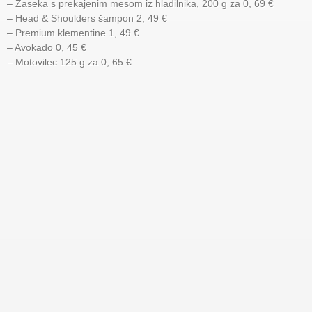
– Zaseka s prekajenim mesom iz hladilnika, 200 g za 0, 69 €
– Head & Shoulders šampon 2, 49 €
– Premium klementine 1, 49 €
– Avokado 0, 45 €
– Motovilec 125 g za 0, 65 €