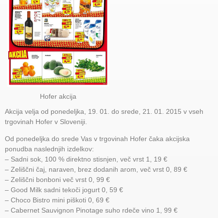
Hofer akcija
Akcija velja od ponedeljka, 19. 01. do srede, 21. 01. 2015 v vseh
trgovinah Hofer v Sloveniji.
Od ponedeljka do srede Vas v trgovinah Hofer čaka akcijska
ponudba naslednjih izdelkov:
– Sadni sok, 100 % direktno stisnjen, več vrst 1, 19 €
– Zeliščni čaj, naraven, brez dodanih arom, več vrst 0, 89 €
– Zeliščni bonboni več vrst 0, 99 €
– Good Milk sadni tekoči jogurt 0, 59 €
– Choco Bistro mini piškoti 0, 69 €
– Cabernet Sauvignon Pinotage suho rdeče vino 1, 99 €