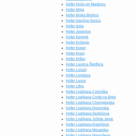
Hofer Hoče pri Mariboru
Hofer Idrija
Hofer Ilirska Bistrica
Hofer Ivančna Gorica
Hofer Izola
Hofer Jesenice
Hofer Kamnik
Hofer Kočevje
Hofer Koper
Hofer Kranj
Hofer Krško
Hofer Lavrica-Škofljica
Hofer Lenart
Hofer Lendava
Hofer Lesce
Hofer Litija
Hofer Ljubljana Celovška
Hofer Ljubljana Cesta na Brdo
Hofer Ljubljana Chengdujska
Hofer Ljubljana Dolenjska
Hofer Ljubljana Gerbičeva
Hofer Ljubljana Jožeta Jame
Hofer Ljubljana Kranjčeva
Hofer Ljubljana Mesarska
Hofer Ljubljana Njegoševa