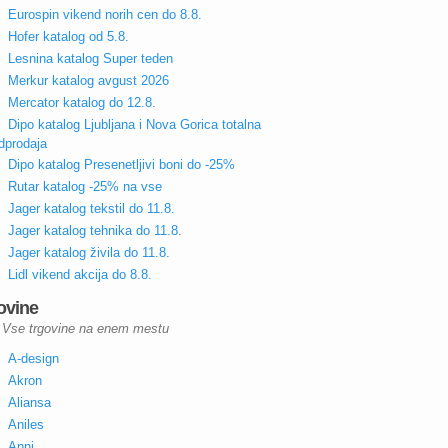
Eurospin vikend norih cen do 8.8.
Hofer katalog od 5.8.
Lesnina katalog Super teden
Merkur katalog avgust 2026
Mercator katalog do 12.8.
Dipo katalog Ljubljana i Nova Gorica totalna
dprodaja
Dipo katalog Presenetljivi boni do -25%
Rutar katalog -25% na vse
Jager katalog tekstil do 11.8.
Jager katalog tehnika do 11.8.
Jager katalog živila do 11.8.
Lidl vikend akcija do 8.8.
ovine
Vse trgovine na enem mestu
A-design
Akron
Aliansa
Aniles
Anni