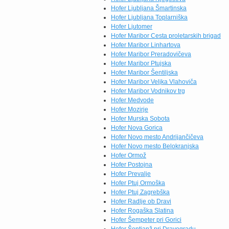
Hofer Ljubljana Šmartinska
Hofer Ljubljana Toplarniška
Hofer Ljutomer
Hofer Maribor Cesta proletarskih brigad
Hofer Maribor Linhartova
Hofer Maribor Preradovičeva
Hofer Maribor Ptujska
Hofer Maribor Šentiljska
Hofer Maribor Veljka Vlahoviča
Hofer Maribor Vodnikov trg
Hofer Medvode
Hofer Mozirje
Hofer Murska Sobota
Hofer Nova Gorica
Hofer Novo mesto Andrijančičeva
Hofer Novo mesto Belokranjska
Hofer Ormož
Hofer Postojna
Hofer Prevalje
Hofer Ptuj Ormoška
Hofer Ptuj Zagrebška
Hofer Radlje ob Dravi
Hofer Rogaška Slatina
Hofer Šempeter pri Gorici