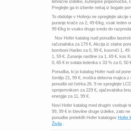
tehnične izdelke, kuhinjske pripomočke, r
Preglejte ga in izberite nekaj iz bogate p
To obdobje v Hoferju ne spreglejte akcije
puranje krače za 2, 49 €/kg, vsak teden od
99 €/kg in vsako drugo sredo do razprodaj
Nov Hofer katalog nudi ponudbo laserske
računalnika za 179 €. Akcija iz stalne pon
bomboni Haribo za 0, 99 €, kosmiči 1, 49 €
1, 59 €. Zunanje rastline za 1, 69 €, kos 
0, 65 € in solata ledenka s 33 % za 0, 50 
Ponudba, ki jo katalog Hofer nudi od pon
šentljo 21, 99 €, moška delovna majica z d
ponudbi od četrka 26. 9 ne spreglejte LCD 
sprejemnikom za 229 €, ojačevalnika brezž
energije za 11, 99 €.
Novi Hofer katalog med drugim vsebuje te
99, 99 € in številne druge izdelke, zato 
ponudbe preteklih Hofer katalogov
Hofer 
Živila
.