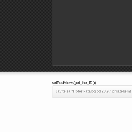
setPostViews(get_the_ID())
Javite za "Hofer katalog od 23.9." prijateljem!