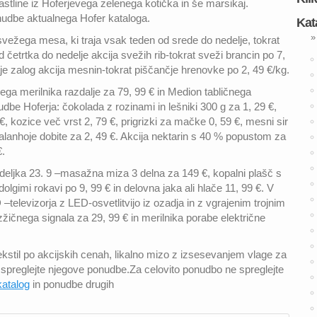
astline iz Hoferjevega zelenega kotička in še marsikaj.
onudbe aktualnega Hofer kataloga.
Kat
»
 svežega mesa, ki traja vsak teden od srede do nedelje, tokrat
 četrtka do nedelje akcija svežih rib-tokrat sveži brancin po 7,
e zalog akcija mesnin-tokrat piščančje hrenovke po 2, 49 €/kg.
ga merilnika razdalje za 79, 99 € in Medion tabličnega
udbe Hoferja: čokolada z rozinami in lešniki 300 g za 1, 29 €,
, kozice več vrst 2, 79 €, prigrizki za mačke 0, 59 €, mesni sir
Kalanhoje dobite za 2, 49 €. Akcija nektarin s 40 % popustom za
€.
edeljka 23. 9 –masažna miza 3 delna za 149 €, kopalni plašč s
olgimi rokavi po 9, 99 € in delovna jaka ali hlače 11, 99 €. V
–televizorja z LED-osvetlitvijo iz ozadja in z vgrajenim trojnim
ičnega signala za 29, 99 € in merilnika porabe električne
kstil po akcijskih cenah, likalno mizo z izsesevanjem vlage za
ne spreglejte njegove ponudbe.Za celovito ponudbo ne spreglejte
katalog
in ponudbe drugih