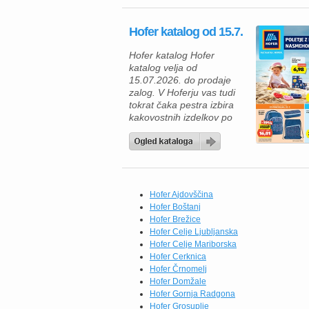
zagotovo navdušila. V
katalogu vas čakajo
Hofer katalog od 15.7.
kakovostni mesni izdelki
za žar, zamrznjene
Hofer katalog Hofer
dobrote, mlečni izdelki ter
katalog velja od
številni vsakodnevni izdelki
15.07.2026. do prodaje
po trajno znižanih […]
zalog. V Hoferju vas tudi
tokrat čaka pestra izbira
kakovostnih izdelkov po
odličnih cenah, zato je
zdaj pravi trenutek, da
napolnite svojo shrambo in
zamrzovalnik. Če radi
pripravljate okusne
domače obroke, vas bodo
Hofer Ajdovščina
navdušili brokoli All
Hofer Boštanj
Seasons (750 g) po novi
Hofer Brežice
redni ceni 1,84 €,
Hofer Celje Ljubljanska
testenine […]
Hofer Celje Mariborska
Hofer Cerknica
Hofer Črnomelj
Hofer Domžale
Hofer Gornja Radgona
Hofer Grosuplje