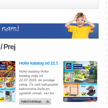
/ Prej
Hofer katalog od 22.7.
Hofer katalog Hofer
katalog velja od
22.07.2026. do prodaje
zalog. Če radi nakupujete
kakovostna živila po
ugodnih cenah, vas bo
nova ponudba Hofer
kataloga zagotovo
navdušila. V Hofer