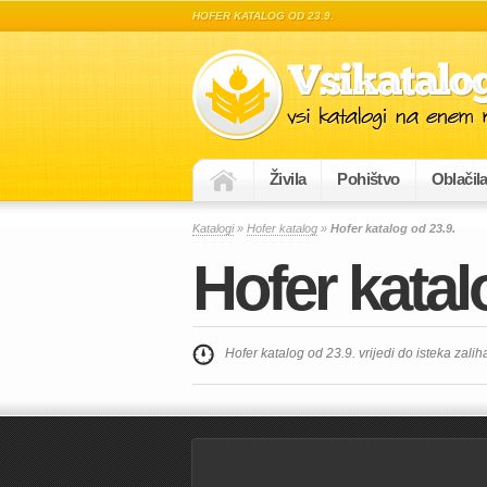
HOFER KATALOG OD 23.9.
Živila
Pohištvo
Oblačil
Katalogi
»
Hofer katalog
»
Hofer katalog od 23.9.
Hofer katal
Hofer katalog od 23.9. vrijedi do isteka zalih