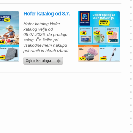
katalogu vas čakajo izdelki
za vsakodnevno uporabo,
Hofer katalog od 8.7.
okusne prehranske
dobrote in številni izdelki z
Hofer katalog Hofer
novimi, še nižjimi rednimi
katalog velja od
cenami. Tako lahko
08.07.2026. do prodaje
prihranite pri vsakem
zalog. Če želite pri
nakupu, ne da […]
vsakodnevnem nakupu
prihraniti in hkrati izbrati
kakovostne izdelke, vas bo
aktualni Hofer katalog
zagotovo navdušil. V
ponudbi vas čakajo živila
po ugodnih cenah, izdelki
za gospodinjstvo ter
posebne tedenske
ponudbe, s katerimi lahko
napolnite svojo shrambo in
pripravite okusne obroke
za vso […]