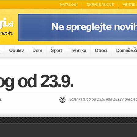
KATALOGI
DNEVNE AKCIJE
VIKEND 
a
Obutev
Dom
Šport
Tehnika
Otroci
Domače Ži
og od 23.9.
a.
Hofer katalog od 23.9. ima 18127 pregle