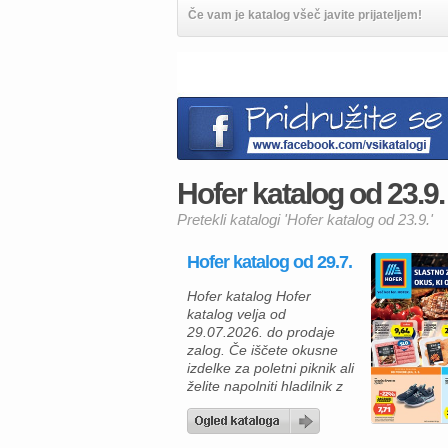
Če vam je katalog všeč javite prijateljem!
Hofer katalog od 23.9. 
Pretekli katalogi 'Hofer katalog od 23.9.'
Hofer katalog od 29.7.
Hofer katalog Hofer
katalog velja od
29.07.2026. do prodaje
zalog. Če iščete okusne
izdelke za poletni piknik ali
želite napolniti hladilnik z
ugodnimi živili, vas bo
Hoferjeva ponudba,
veljavna od 29. 7. 2026,