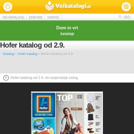
VSI KATALOGI
DNEVNE
VIKEND
IŠČI
Dom in vrt
katalogi
Hofer katalog od 2.9.
Katalogi
»
Hofer katalog
»
Hofer katalog od 2.9.
Hofer katalog od 2.9. do razprodaje zalog.