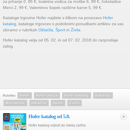
za prhanje 0, 85 €, toaletna vodica za moške 6, 99 €, čokoladice
Merci 2, 99 €, Valentinov šopek različne barve 5, 99 €.
Kataloge trgovine Hofer najdete s klikom na povezavo
Hofer
katalog
, kataloge trgovcev s podobnimi ponudbami artiklov za vas
zbiramo v rubrikah
Oblačila
,
Šport
in
Živila
.
Hofer katalog velja od 05. 02. in od 07. 02. 2018 do razprodaje
zalog.
Rubrike:
Hofer
Hofer akcija
Hofer katalog
Katalogi
Notranjost
Oblačila
Šport
Živila
Hofer katalog od 5.8.
Hofer katalog vrijedi do isteka zaliha.