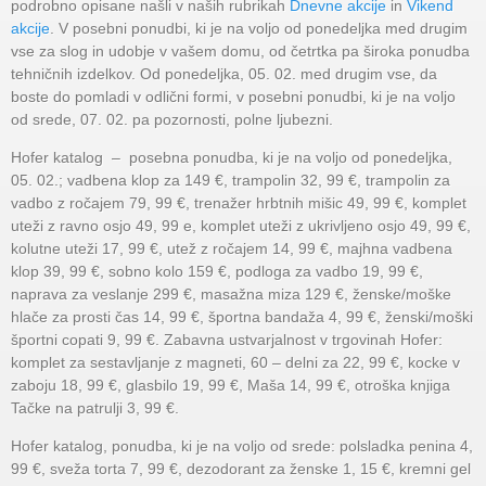
podrobno opisane našli v naših rubrikah
Dnevne akcije
in
Vikend
akcije
. V posebni ponudbi, ki je na voljo od ponedeljka med drugim
vse za slog in udobje v vašem domu, od četrtka pa široka ponudba
tehničnih izdelkov. Od ponedeljka, 05. 02. med drugim vse, da
boste do pomladi v odlični formi, v posebni ponudbi, ki je na voljo
od srede, 07. 02. pa pozornosti, polne ljubezni.
Hofer katalog – posebna ponudba, ki je na voljo od ponedeljka,
05. 02.; vadbena klop za 149 €, trampolin 32, 99 €, trampolin za
vadbo z ročajem 79, 99 €, trenažer hrbtnih mišic 49, 99 €, komplet
uteži z ravno osjo 49, 99 e, komplet uteži z ukrivljeno osjo 49, 99 €,
kolutne uteži 17, 99 €, utež z ročajem 14, 99 €, majhna vadbena
klop 39, 99 €, sobno kolo 159 €, podloga za vadbo 19, 99 €,
naprava za veslanje 299 €, masažna miza 129 €, ženske/moške
hlače za prosti čas 14, 99 €, športna bandaža 4, 99 €, ženski/moški
športni copati 9, 99 €. Zabavna ustvarjalnost v trgovinah Hofer:
komplet za sestavljanje z magneti, 60 – delni za 22, 99 €, kocke v
zaboju 18, 99 €, glasbilo 19, 99 €, Maša 14, 99 €, otroška knjiga
Tačke na patrulji 3, 99 €.
Hofer katalog, ponudba, ki je na voljo od srede: polsladka penina 4,
99 €, sveža torta 7, 99 €, dezodorant za ženske 1, 15 €, kremni gel