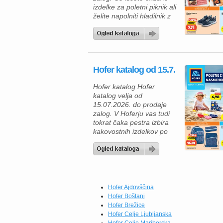
izdelke za poletni piknik ali
želite napolniti hladilnik z
ugodnimi živili, vas bo
Hoferjeva ponudba,
veljavna od 29. 7. 2026,
zagotovo navdušila. V
katalogu vas čakajo
Hofer katalog od 15.7.
kakovostni mesni izdelki
za žar, zamrznjene
Hofer katalog Hofer
dobrote, mlečni izdelki ter
katalog velja od
številni vsakodnevni izdelki
15.07.2026. do prodaje
po trajno znižanih […]
zalog. V Hoferju vas tudi
tokrat čaka pestra izbira
kakovostnih izdelkov po
odličnih cenah, zato je
zdaj pravi trenutek, da
napolnite svojo shrambo in
zamrzovalnik. Če radi
pripravljate okusne
domače obroke, vas bodo
Hofer Ajdovščina
navdušili brokoli All
Hofer Boštanj
Seasons (750 g) po novi
Hofer Brežice
redni ceni 1,84 €,
Hofer Celje Ljubljanska
testenine […]