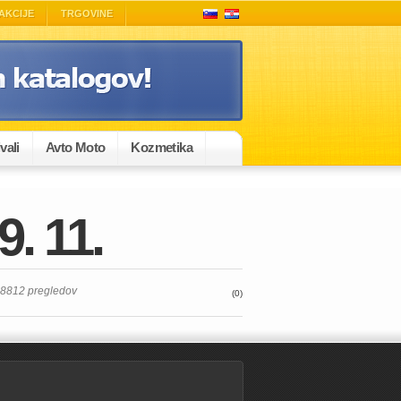
AKCIJE
TRGOVINE
vali
Avto Moto
Kozmetika
9. 11.
a 8812 pregledov
(0)