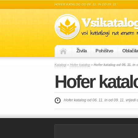
HOFER KATALOG OD 06. 11. IN OD 09. 11.
Živila
Pohištvo
Oblačil
Katalogi
»
Hofer katalog
»
Hofer katalog od 06. 11. in o
Hofer katalo
Hofer katalog od 06. 11. in od 09. 11. vrijedi 