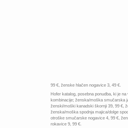
99 €, ženske hlačen nogavice 3, 49 €.
Hofer katalog, posebna ponudba, ki je na 
kombinacije; ženska/moška smučarska ja
ženski/moški kanadski škornji 39, 99 €, že
ženska/moška spodnja majica/dolge spod
otroške smučarske nogavice 4, 99 €, že
rokavice 9, 99 €.