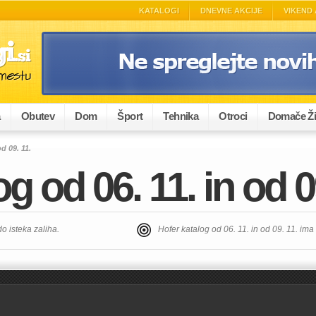
KATALOGI
DNEVNE AKCIJE
VIKEND 
a
Obutev
Dom
Šport
Tehnika
Otroci
Domače Ži
d 09. 11.
g od 06. 11. in od 0
do isteka zaliha.
Hofer katalog od 06. 11. in od 09. 11. im