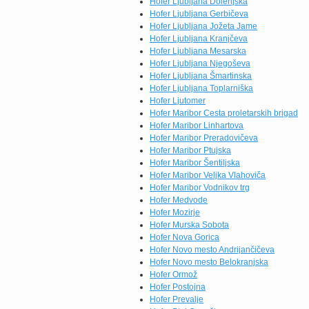
Hofer Ljubljana Dolenjska
Hofer Ljubljana Gerbičeva
Hofer Ljubljana Jožeta Jame
Hofer Ljubljana Kranjčeva
Hofer Ljubljana Mesarska
Hofer Ljubljana Njegoševa
Hofer Ljubljana Šmartinska
Hofer Ljubljana Toplarniška
Hofer Ljutomer
Hofer Maribor Cesta proletarskih brigad
Hofer Maribor Linhartova
Hofer Maribor Preradovičeva
Hofer Maribor Ptujska
Hofer Maribor Šentiljska
Hofer Maribor Veljka Vlahoviča
Hofer Maribor Vodnikov trg
Hofer Medvode
Hofer Mozirje
Hofer Murska Sobota
Hofer Nova Gorica
Hofer Novo mesto Andrijančičeva
Hofer Novo mesto Belokranjska
Hofer Ormož
Hofer Postojna
Hofer Prevalje