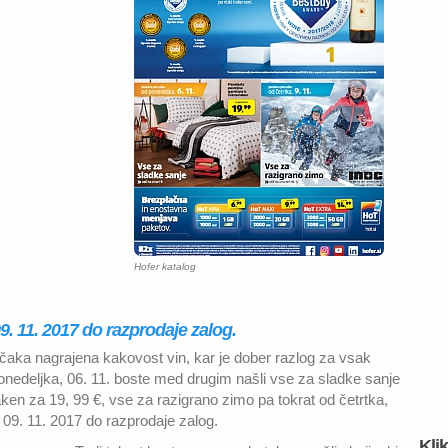
Hofer katalog
09. 11. 2017 do razprodaje zalog.
 čaka nagrajena kakovost vin, kar je dober razlog za vsak
ponedeljka, 06. 11. boste med drugim našli vse za sladke sanje
laken za 19, 99 €, vse za razigrano zimo pa tokrat od četrtka,
d 09. 11. 2017 do razprodaje zalog.
Kli