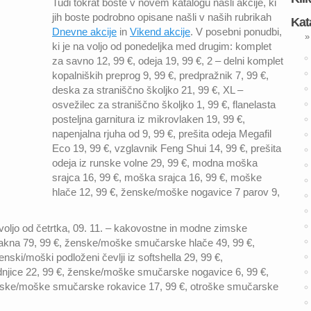
Tudi tokrat boste v novem katalogu našli akcije, ki
jih boste podrobno opisane našli v naših rubrikah
Kat
Dnevne akcije
in
Vikend akcije
. V posebni ponudbi,
»
ki je na voljo od ponedeljka med drugim: komplet
za savno 12, 99 €, odeja 19, 99 €, 2 – delni komplet
kopalniških preprog 9, 99 €, predpražnik 7, 99 €,
deska za straniščno školjko 21, 99 €, XL –
osvežilec za straniščno školjko 1, 99 €, flanelasta
posteljna garnitura iz mikrovlaken 19, 99 €,
napenjalna rjuha od 9, 99 €, prešita odeja Megafil
Eco 19, 99 €, vzglavnik Feng Shui 14, 99 €, prešita
odeja iz runske volne 29, 99 €, modna moška
srajca 16, 99 €, moška srajca 16, 99 €, moške
hlače 12, 99 €, ženske/moške nogavice 7 parov 9,
voljo od četrtka, 09. 11. – kakovostne in modne zimske
kna 79, 99 €, ženske/moške smučarske hlače 49, 99 €,
nski/moški podloženi čevlji iz softshella 29, 99 €,
njice 22, 99 €, ženske/moške smučarske nogavice 6, 99 €,
nske/moške smučarske rokavice 17, 99 €, otroške smučarske