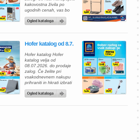
kakovostna živila po
ugodnih cenah, vas bo
nova ponudba Hofer
kataloga zagotovo
navdušila. V Hofer
katalogu vas čakajo izdelki
za vsakodnevno uporabo,
Hofer katalog od 8.7.
okusne prehranske
dobrote in številni izdelki z
Hofer katalog Hofer
novimi, še nižjimi rednimi
katalog velja od
cenami. Tako lahko
08.07.2026. do prodaje
prihranite pri vsakem
zalog. Če želite pri
nakupu, ne da […]
vsakodnevnem nakupu
prihraniti in hkrati izbrati
kakovostne izdelke, vas bo
aktualni Hofer katalog
zagotovo navdušil. V
ponudbi vas čakajo živila
po ugodnih cenah, izdelki
za gospodinjstvo ter
posebne tedenske
ponudbe, s katerimi lahko
napolnite svojo shrambo in
pripravite okusne obroke