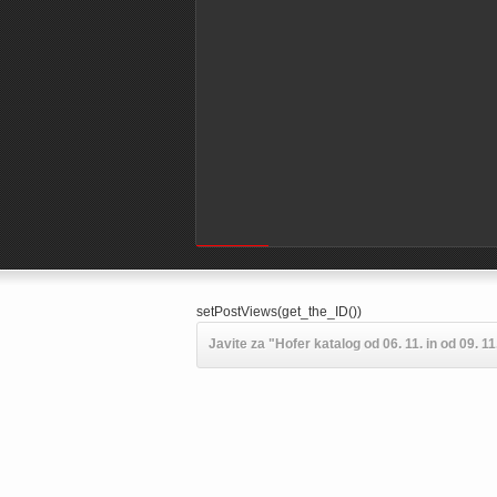
Powered by
setPostViews(get_the_ID())
Javite za "Hofer katalog od 06. 11. in od 09. 11