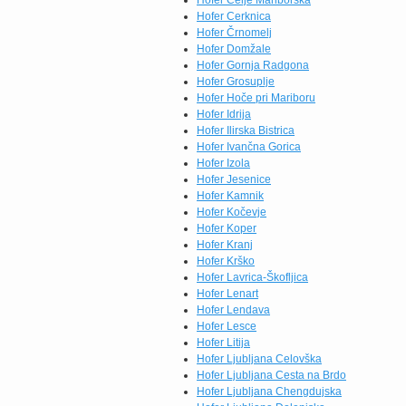
Hofer Celje Mariborska
Hofer Cerknica
Hofer Črnomelj
Hofer Domžale
Hofer Gornja Radgona
Hofer Grosuplje
Hofer Hoče pri Mariboru
Hofer Idrija
Hofer Ilirska Bistrica
Hofer Ivančna Gorica
Hofer Izola
Hofer Jesenice
Hofer Kamnik
Hofer Kočevje
Hofer Koper
Hofer Kranj
Hofer Krško
Hofer Lavrica-Škofljica
Hofer Lenart
Hofer Lendava
Hofer Lesce
Hofer Litija
Hofer Ljubljana Celovška
Hofer Ljubljana Cesta na Brdo
Hofer Ljubljana Chengdujska