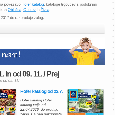
m na povezavo
Hofer katalog
, kataloge trgovcev s podobnimi
rikah
Oblačila
,
Obutev
in
Živila
.
1. 2017 do razprodaje zalog.
 in od 09. 11. / Prej
n od 09. 11.'
Hofer katalog od 22.7.
Hofer katalog Hofer
katalog velja od
22.07.2026. do prodaje
zalog. Če radi nakupujete