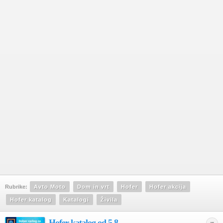
Rubrike:
Avto Moto
Dom in vrt
Hofer
Hofer akcija
Hofer katalog
Katalogi
Živila
Hofer katalog od 5.8.