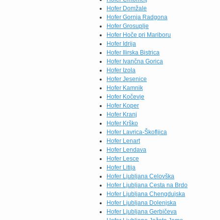
Hofer Domžale
Hofer Gornja Radgona
Hofer Grosuplje
Hofer Hoče pri Mariboru
Hofer Idrija
Hofer Ilirska Bistrica
Hofer Ivančna Gorica
Hofer Izola
Hofer Jesenice
Hofer Kamnik
Hofer Kočevje
Hofer Koper
Hofer Kranj
Hofer Krško
Hofer Lavrica-Škofljica
Hofer Lenart
Hofer Lendava
Hofer Lesce
Hofer Litija
Hofer Ljubljana Celovška
Hofer Ljubljana Cesta na Brdo
Hofer Ljubljana Chengdujska
Hofer Ljubljana Dolenjska
Hofer Ljubljana Gerbičeva