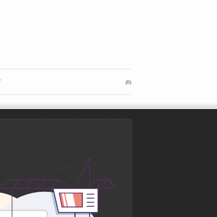
v
(0)