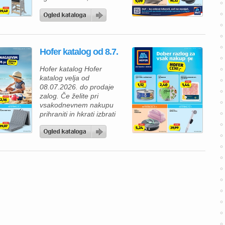
nova ponudba Hofer
kataloga zagotovo
navdušila. V Hofer
katalogu vas čakajo izdelki
za vsakodnevno uporabo,
Hofer katalog od 8.7.
okusne prehranske
dobrote in številni izdelki z
Hofer katalog Hofer
novimi, še nižjimi rednimi
katalog velja od
cenami. Tako lahko
08.07.2026. do prodaje
prihranite pri vsakem
zalog. Če želite pri
nakupu, ne da […]
vsakodnevnem nakupu
prihraniti in hkrati izbrati
kakovostne izdelke, vas bo
aktualni Hofer katalog
zagotovo navdušil. V
ponudbi vas čakajo živila
po ugodnih cenah, izdelki
za gospodinjstvo ter
posebne tedenske
ponudbe, s katerimi lahko
napolnite svojo shrambo in
pripravite okusne obroke
za vso […]