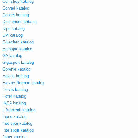
Comshop katalog
Conrad katalog
Debitel katalog
Deichmann katalog
Dipo katalog
DM katalog
E-Leclerc katalog
Eurospin katalog
GA katalog
Gigasport katalog
Gorenje katalog
Halens katalog
Harvey Norman katalog
Hervis katalog
Hofer katalog
IKEA katalog
Il Ambienti katalog
Inpos katalog
Interspar katalog
Intersport katalog
Jager katalog