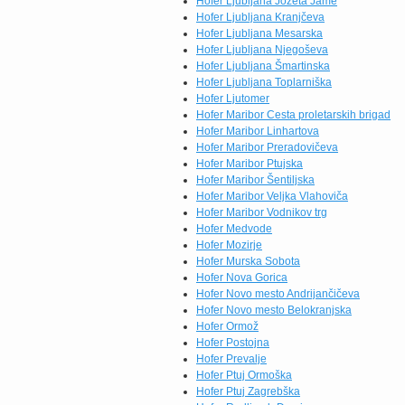
Hofer Ljubljana Jožeta Jame
Hofer Ljubljana Kranjčeva
Hofer Ljubljana Mesarska
Hofer Ljubljana Njegoševa
Hofer Ljubljana Šmartinska
Hofer Ljubljana Toplarniška
Hofer Ljutomer
Hofer Maribor Cesta proletarskih brigad
Hofer Maribor Linhartova
Hofer Maribor Preradovičeva
Hofer Maribor Ptujska
Hofer Maribor Šentiljska
Hofer Maribor Veljka Vlahoviča
Hofer Maribor Vodnikov trg
Hofer Medvode
Hofer Mozirje
Hofer Murska Sobota
Hofer Nova Gorica
Hofer Novo mesto Andrijančičeva
Hofer Novo mesto Belokranjska
Hofer Ormož
Hofer Postojna
Hofer Prevalje
Hofer Ptuj Ormoška
Hofer Ptuj Zagrebška