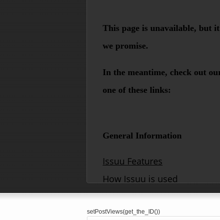
setPostViews(get_the_ID())