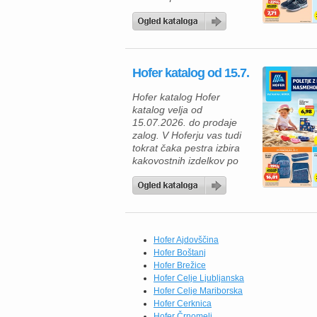
ugodnimi živili, vas bo
Hoferjeva ponudba,
veljavna od 29. 7. 2026,
zagotovo navdušila. V
katalogu vas čakajo
Hofer katalog od 15.7.
kakovostni mesni izdelki
za žar, zamrznjene
Hofer katalog Hofer
dobrote, mlečni izdelki ter
katalog velja od
številni vsakodnevni izdelki
15.07.2026. do prodaje
po trajno znižanih […]
zalog. V Hoferju vas tudi
tokrat čaka pestra izbira
kakovostnih izdelkov po
odličnih cenah, zato je
zdaj pravi trenutek, da
napolnite svojo shrambo in
zamrzovalnik. Če radi
pripravljate okusne
domače obroke, vas bodo
Hofer Ajdovščina
navdušili brokoli All
Hofer Boštanj
Seasons (750 g) po novi
Hofer Brežice
redni ceni 1,84 €,
Hofer Celje Ljubljanska
testenine […]
Hofer Celje Mariborska
Hofer Cerknica
Hofer Črnomelj