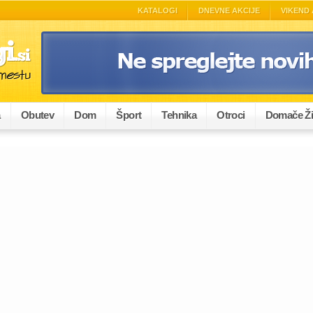
KATALOGI
DNEVNE AKCIJE
VIKEND 
a
Obutev
Dom
Šport
Tehnika
Otroci
Domače Ži