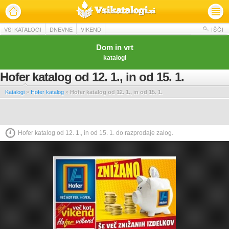
VSI KATALOGI
DNEVNE
VIKEND
IŠČI
Dom in vrt
katalogi
Hofer katalog od 12. 1., in od 15. 1.
Katalogi
»
Hofer katalog
»
Hofer katalog od 12. 1., in od 15. 1.
Hofer katalog od 12. 1., in od 15. 1. do razprodaje zalog.