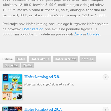
luknjačev 12, 99 €, barvice 3, 99 €, moška srajca z dolgimi rokavi
16, 99 €, moška pižama iz frotirja 11, 99 €, analogna zapestna ura
Sempre 9, 99 €, ženske spodnjice/spodnja majica, 2/1 kos 4, 99 €.
Prelistajte novi Hofer katalog, vse kataloge iz trgovine Hofer najdete
na povezavi
Hofer katalog
, vse aktualne ponudbe trgovcev s
podobnimi ponudbami najdete na povezavah
Živila
in
Oblačila
.
Rubrike:
Hofer
Hofer akcija
Hofer katalog
Katalogi
Oblačila
Živila
Hofer katalog od 5.8.
Hofer katalog vrijedi do isteka zaliha.
Hofer katalog od 29.7.