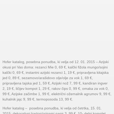
Hofer katalog, posebna ponudba, ki velja od 12. 01. 2015 – Azijski
okusi pri Vas doma: rezanci Mie 0, 69 €, kalčki fižola mungo/sojini
kalčki 0, 69 €, instantni azijski rezanci 1, 19 €, pripravljena kitajska
jed 0, 89 €, sezamovo/arašidovo olje/olje za vok 1, 69 €,
pripravljena tajska jed 1, 59 €, Azijski nož 7, 99 €, kandiran ingver
2, 19 €, ličijev kompot 1, 29 €, rakov čips 0, 99 €, omaka za vok 0,
99 €, Azijske začimbe 1, 99 €, električni ožemalnik agrumov 9, 99 €,
kuhalnik jajc 9, 99 €, termoposoda 13, 99 €.
Hofer katalog – posebna ponudba, ki velja od četrtka, 15. 01.
2015: dekorativni karton/origami papir 3, 99 €, 10- delni komplet