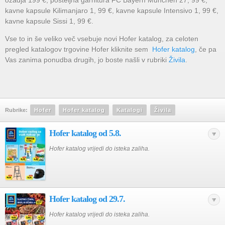
ozadja 199 €, posteljna garnitura FC Bayern München 27, 99 €,
kavne kapsule Kilimanjaro 1, 99 €, kavne kapsule Intensivo 1, 99 €,
kavne kapsule Sissi 1, 99 €.
Vse to in še veliko več vsebuje novi Hofer katalog, za celoten
pregled katalogov trgovine Hofer kliknite sem
Hofer katalog
, če pa
Vas zanima ponudba drugih, jo boste našli v rubriki
Živila
.
Rubrike:
Hofer
Hofer katalog
Katalogi
Živila
Hofer katalog od 5.8.
Hofer katalog vrijedi do isteka zaliha.
Hofer katalog od 29.7.
Hofer katalog vrijedi do isteka zaliha.