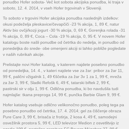
ponudbo Hofer sobota- Več kot sobota akcijska ponudba, ki traja v
soboto, 12. 4. 2014, v vseh Hofer trgovinah v Sloveniji.
To soboto v trgovini Hofer akcijska ponudba naslednjih izdelkov:
okusi podeželja pleskavice/čevapčiči -23 % akcija, 1, 89 €, natur
Aktiv bio ovčji/kozji jogurt -30 % akcija, 0, 69 €, Gorenjka rolada -31
% akcija, 0, 89 €, Coca – Cola -19 % akcija, 0, 95 €. V novem Hofer
katalogu boste našli ponudbe od četrtka do nedelja, in ponudbo od
ponedeljka do srede- obe omenjeni akciji si lahko pobliže pogledate
v naših rubrikah akcije.
Prelistajte novi Hofer katalog, v katerem najdete posebno ponudbo
od ponedeljka, 14. 4., v kateri najdete vse za žar: pribor za žar 11,
99 €, palični vžigalnik 1, 49 €ščetka za žar 3v 1 za 1, 99 €, mreža
za žar 3, 99 €, Sladki Refošk 6, 49 €, tatarski biftek 2, 99 €,
pastirski sir v olju 1, 99 €. Odlična ponudba, ki bo navdušila tudi
najmlajše: tkana preproga 14, 99 €, punčka Barbie Glam 9, 99 €.
Hofer katalog vsebuje odlično velikonočno ponudbo, poleg tega pa
posebno ponudbo od četrtka, 17. 4. 2014; gel za čiščenje obraza
Pure Care 3, 99 €, brisača iz frotirja, 2 kosa 4, 49 €, samodejni
osvežilnik prostora 5, 99 €, LED televizor Medion z osvetlitvijo iz