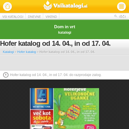
VSI KATALOGI
DNEVNE
VIKEND
IŠČI
Dom in vrt
katalogi
Hofer katalog od 14. 04., in od 17. 04.
Katalogi
»
Hofer katalog
»
Hofer katalog od 14. 04., in od 17. 04.
Hofer katalog od 14. 04., in od 17. 04. do razprodaje zalog.