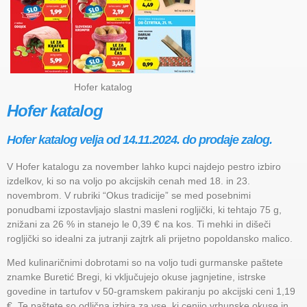
Hofer katalog
Hofer katalog
Hofer katalog velja od 14.11.2024. do prodaje zalog.
V Hofer katalogu za november lahko kupci najdejo pestro izbiro
izdelkov, ki so na voljo po akcijskih cenah med 18. in 23.
novembrom. V rubriki “Okus tradicije” se med posebnimi
ponudbami izpostavljajo slastni masleni rogljički, ki tehtajo 75 g,
znižani za 26 % in stanejo le 0,39 € na kos. Ti mehki in dišeči
rogljički so idealni za jutranji zajtrk ali prijetno popoldansko malico.
Med kulinaričnimi dobrotami so na voljo tudi gurmanske paštete
znamke Buretić Bregi, ki vključujejo okuse jagnjetine, istrske
govedine in tartufov v 50-gramskem pakiranju po akcijski ceni 1,19
€. Te paštete so odlična izbira za vse, ki cenijo vrhunske okuse in