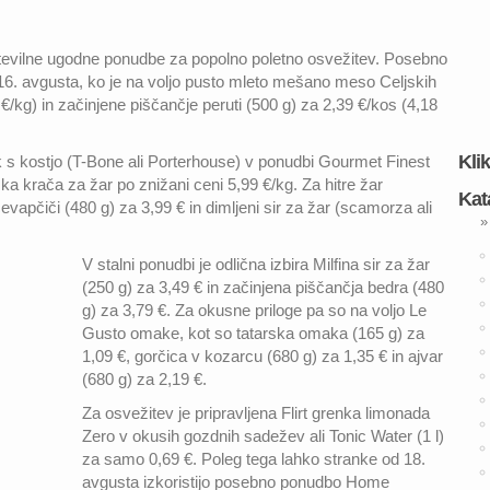
tevilne ugodne ponudbe za popolno poletno osvežitev. Posebno
6. avgusta, ko je na voljo pusto mleto mešano meso Celjskih
/kg) in začinjene piščančje peruti (500 g) za 2,39 €/kos (4,18
Kli
teak s kostjo (T-Bone ali Porterhouse) v ponudbi Gourmet Finest
ka krača za žar po znižani ceni 5,99 €/kg. Za hitre žar
Kat
 čevapčiči (480 g) za 3,99 € in dimljeni sir za žar (scamorza ali
»
V stalni ponudbi je odlična izbira Milfina sir za žar
(250 g) za 3,49 € in začinjena piščančja bedra (480
g) za 3,79 €. Za okusne priloge pa so na voljo Le
Gusto omake, kot so tatarska omaka (165 g) za
1,09 €, gorčica v kozarcu (680 g) za 1,35 € in ajvar
(680 g) za 2,19 €.
Za osvežitev je pripravljena Flirt grenka limonada
Zero v okusih gozdnih sadežev ali Tonic Water (1 l)
za samo 0,69 €. Poleg tega lahko stranke od 18.
avgusta izkoristijo posebno ponudbo Home