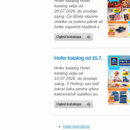
Hofer katalog Hofer
katalog velja od
29.07.2026. do prodaje
zalog. Če iščete okusne
izdelke za poletni piknik ali
želite napolniti hladilnik z
ugodnimi živili, vas bo
Hoferjeva ponudba,
veljavna od 29. 7. 2026,
zagotovo navdušila. V
katalogu vas čakajo
Hofer katalog od 15.7.
kakovostni mesni izdelki
za žar, zamrznjene
Hofer katalog Hofer
dobrote, mlečni izdelki ter
katalog velja od
številni vsakodnevni izdelki
15.07.2026. do prodaje
po trajno znižanih […]
zalog. V Hoferju vas tudi
tokrat čaka pestra izbira
kakovostnih izdelkov po
odličnih cenah, zato je
zdaj pravi trenutek, da
napolnite svojo shrambo in
zamrzovalnik. Če radi
pripravljate okusne
domače obroke, vas bodo
Hofer Ajdovščina