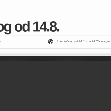
og od 14.8.
a.
Hofer katalog od 14.8. ima 14769 pregle