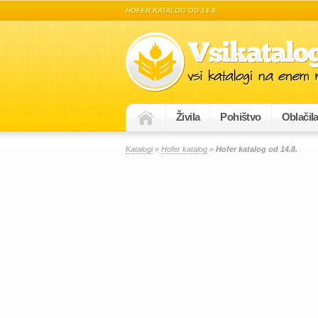
HOFER KATALOG OD 14.8.
Živila
Pohištvo
Oblačil
Katalogi
»
Hofer katalog
»
Hofer katalog od 14.8.