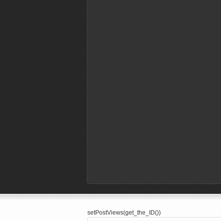
setPostViews(get_the_ID())