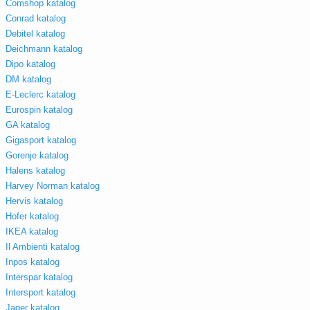
Comshop katalog
Conrad katalog
Debitel katalog
Deichmann katalog
Dipo katalog
DM katalog
E-Leclerc katalog
Eurospin katalog
GA katalog
Gigasport katalog
Gorenje katalog
Halens katalog
Harvey Norman katalog
Hervis katalog
Hofer katalog
IKEA katalog
Il Ambienti katalog
Inpos katalog
Interspar katalog
Intersport katalog
Jager katalog