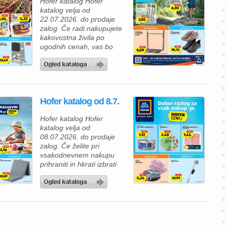
Hofer katalog Hofer
katalog velja od
22.07.2026. do prodaje
zalog. Če radi nakupujete
kakovostna živila po
ugodnih cenah, vas bo
nova ponudba Hofer
kataloga zagotovo
navdušila. V Hofer
katalogu vas čakajo izdelki
za vsakodnevno uporabo,
Hofer katalog od 8.7.
okusne prehranske
dobrote in številni izdelki z
Hofer katalog Hofer
novimi, še nižjimi rednimi
katalog velja od
cenami. Tako lahko
08.07.2026. do prodaje
prihranite pri vsakem
zalog. Če želite pri
nakupu, ne da […]
vsakodnevnem nakupu
prihraniti in hkrati izbrati
kakovostne izdelke, vas bo
aktualni Hofer katalog
zagotovo navdušil. V
ponudbi vas čakajo živila
po ugodnih cenah, izdelki
za gospodinjstvo ter