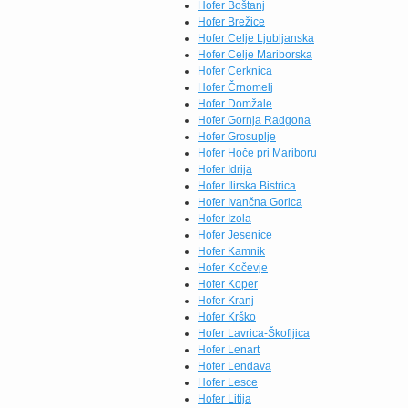
navdušili brokoli All
Hofer Boštanj
Seasons (750 g) po novi
Hofer Brežice
redni ceni 1,84 €,
Hofer Celje Ljubljanska
testenine […]
Hofer Celje Mariborska
Hofer Cerknica
Hofer Črnomelj
Hofer Domžale
Hofer Gornja Radgona
Hofer Grosuplje
Hofer Hoče pri Mariboru
Hofer Idrija
Hofer Ilirska Bistrica
Hofer Ivančna Gorica
Hofer Izola
Hofer Jesenice
Hofer Kamnik
Hofer Kočevje
Hofer Koper
Hofer Kranj
Hofer Krško
Hofer Lavrica-Škofljica
Hofer Lenart
Hofer Lendava
Hofer Lesce
Hofer Litija