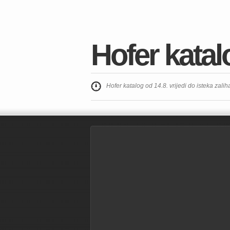
Hofer katal
Hofer katalog od 14.8. vrijedi do isteka zalih