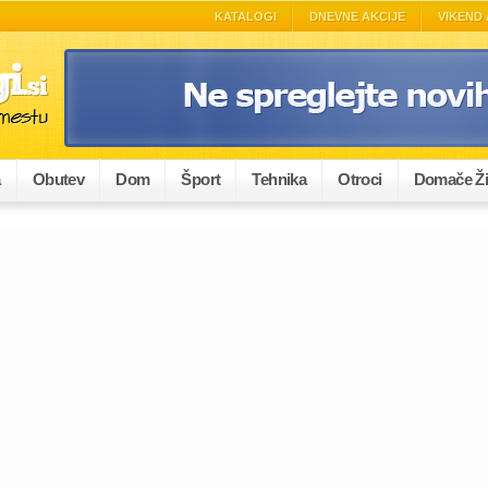
KATALOGI
DNEVNE AKCIJE
VIKEND 
a
Obutev
Dom
Šport
Tehnika
Otroci
Domače Ži