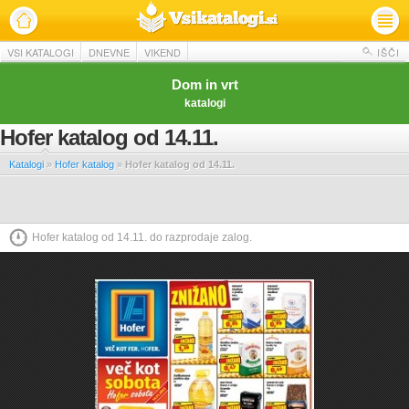
VSI KATALOGI
DNEVNE
VIKEND
IŠČI
Dom in vrt
katalogi
Hofer katalog od 14.11.
Katalogi
»
Hofer katalog
»
Hofer katalog od 14.11.
Hofer katalog od 14.11. do razprodaje zalog.