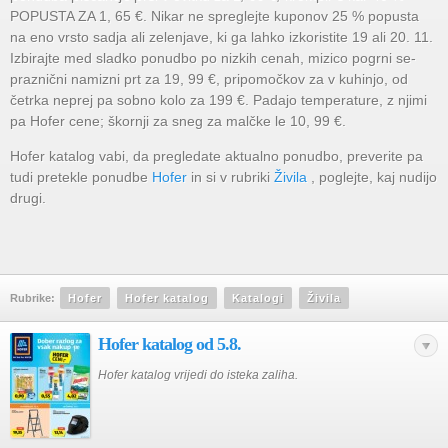
POPUSTA ZA 1, 65 €. Nikar ne spreglejte kuponov 25 % popusta
na eno vrsto sadja ali zelenjave, ki ga lahko izkoristite 19 ali 20. 11.
Izbirajte med sladko ponudbo po nizkih cenah, mizico pogrni se-
praznični namizni prt za 19, 99 €, pripomočkov za v kuhinjo, od
četrka neprej pa sobno kolo za 199 €. Padajo temperature, z njimi
pa Hofer cene; škornji za sneg za malčke le 10, 99 €.
Hofer katalog vabi, da pregledate aktualno ponudbo, preverite pa
tudi pretekle ponudbe
Hofer
in si v rubriki
Živila
, poglejte, kaj nudijo
drugi.
Rubrike:
Hofer
Hofer katalog
Katalogi
Živila
Hofer katalog od 5.8.
Hofer katalog vrijedi do isteka zaliha.