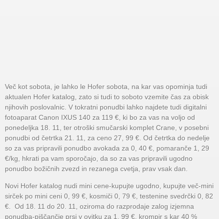
Več kot sobota, je lahko le Hofer sobota, na kar vas opominja tudi
aktualen Hofer katalog, zato si tudi to soboto vzemite čas za obisk
njihovih poslovalnic. V tokratni ponudbi lahko najdete tudi digitalni
fotoaparat Canon IXUS 140 za 119 €, ki bo za vas na voljo od
ponedeljka 18. 11, ter otroški smučarski komplet Crane, v posebni
ponudbi od četrtka 21. 11, za ceno 27, 99 €. Od četrtka do nedelje
so za vas pripravili ponudbo avokada za 0, 40 €, pomaranče 1, 29
€/kg, hkrati pa vam sporočajo, da so za vas pripravili ugodno
ponudbo božičnih zvezd in rezanega cvetja, prav vsak dan.
Novi Hofer katalog nudi mini cene-kupujte ugodno, kupujte več-mini
sirček po mini ceni 0, 99 €, kosmiči 0, 79 €, testenine svedrčki 0, 82
€. Od 18. 11 do 20. 11, oziroma do razprodaje zalog izjemna
ponudba-piščančje prsi v ovitku za 1, 99 €, krompir s kar 40 %