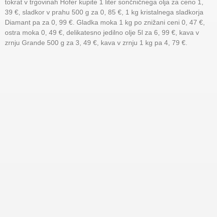
tokrat v trgovinah Hofer kupite 1 liter sončničnega olja za ceno 1,
39 €, sladkor v prahu 500 g za 0, 85 €, 1 kg kristalnega sladkorja
Diamant pa za 0, 99 €. Gladka moka 1 kg po znižani ceni 0, 47 €,
ostra moka 0, 49 €, delikatesno jedilno olje 5l za 6, 99 €, kava v
zrnju Grande 500 g za 3, 49 €, kava v zrnju 1 kg pa 4, 79 €.