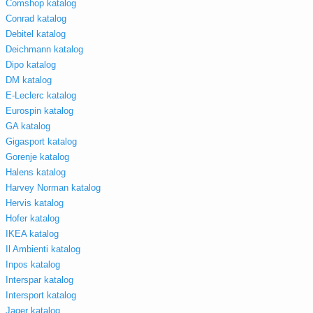
Comshop katalog
Conrad katalog
Debitel katalog
Deichmann katalog
Dipo katalog
DM katalog
E-Leclerc katalog
Eurospin katalog
GA katalog
Gigasport katalog
Gorenje katalog
Halens katalog
Harvey Norman katalog
Hervis katalog
Hofer katalog
IKEA katalog
Il Ambienti katalog
Inpos katalog
Interspar katalog
Intersport katalog
Jager katalog