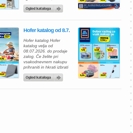
nova ponudba Hofer
kataloga zagotovo
navdušila. V Hofer
katalogu vas čakajo izdelki
za vsakodnevno uporabo,
Hofer katalog od 8.7.
okusne prehranske
dobrote in številni izdelki z
Hofer katalog Hofer
novimi, še nižjimi rednimi
katalog velja od
cenami. Tako lahko
08.07.2026. do prodaje
prihranite pri vsakem
zalog. Če želite pri
nakupu, ne da […]
vsakodnevnem nakupu
prihraniti in hkrati izbrati
kakovostne izdelke, vas bo
aktualni Hofer katalog
zagotovo navdušil. V
ponudbi vas čakajo živila
po ugodnih cenah, izdelki
za gospodinjstvo ter
posebne tedenske
ponudbe, s katerimi lahko
napolnite svojo shrambo in
pripravite okusne obroke
za vso […]