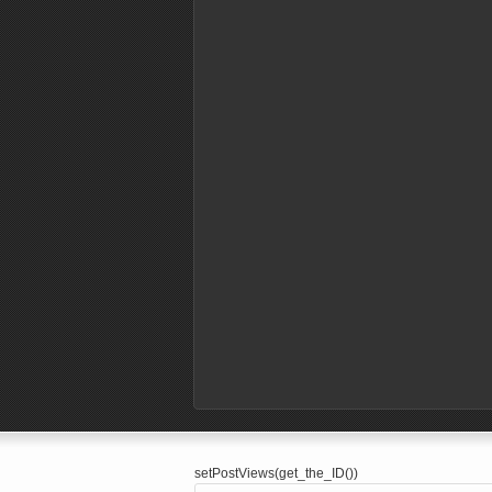
setPostViews(get_the_ID())