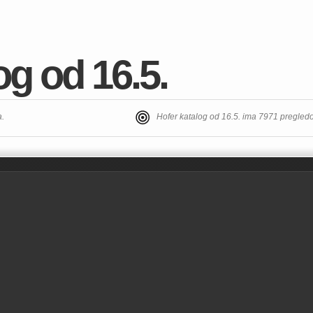
og od 16.5.
a.
Hofer katalog od 16.5. ima 7971 pregled