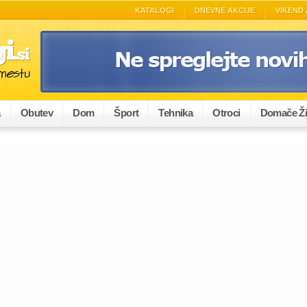
KATALOGI
DNEVNE AKCIJE
VIKEND 
a
Obutev
Dom
Šport
Tehnika
Otroci
Domače Ži