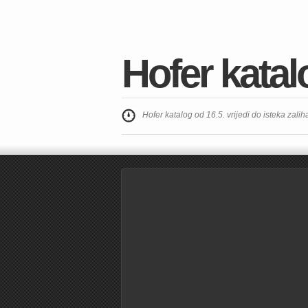
Hofer katal
Hofer katalog od 16.5. vrijedi do isteka zalih