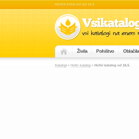
HOFER KATALOG OD 16.5.
Živila
Pohištvo
Oblačil
Katalogi
»
Hofer katalog
»
Hofer katalog od 16.5.