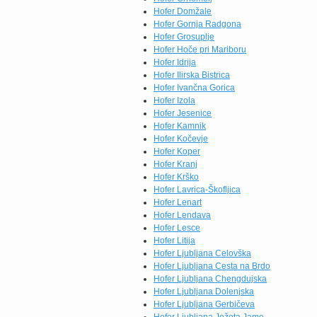
Hofer Domžale
Hofer Gornja Radgona
Hofer Grosuplje
Hofer Hoče pri Mariboru
Hofer Idrija
Hofer Ilirska Bistrica
Hofer Ivančna Gorica
Hofer Izola
Hofer Jesenice
Hofer Kamnik
Hofer Kočevje
Hofer Koper
Hofer Kranj
Hofer Krško
Hofer Lavrica-Škofljica
Hofer Lenart
Hofer Lendava
Hofer Lesce
Hofer Litija
Hofer Ljubljana Celovška
Hofer Ljubljana Cesta na Brdo
Hofer Ljubljana Chengdujska
Hofer Ljubljana Dolenjska
Hofer Ljubljana Gerbičeva