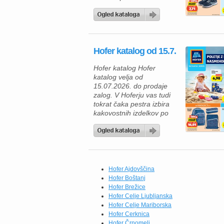
ugodnimi živili, vas bo
Hoferjeva ponudba,
veljavna od 29. 7. 2026,
zagotovo navdušila. V
katalogu vas čakajo
Hofer katalog od 15.7.
kakovostni mesni izdelki
za žar, zamrznjene
Hofer katalog Hofer
dobrote, mlečni izdelki ter
katalog velja od
številni vsakodnevni izdelki
15.07.2026. do prodaje
po trajno znižanih […]
zalog. V Hoferju vas tudi
tokrat čaka pestra izbira
kakovostnih izdelkov po
odličnih cenah, zato je
zdaj pravi trenutek, da
napolnite svojo shrambo in
zamrzovalnik. Če radi
pripravljate okusne
domače obroke, vas bodo
Hofer Ajdovščina
navdušili brokoli All
Hofer Boštanj
Seasons (750 g) po novi
Hofer Brežice
redni ceni 1,84 €,
Hofer Celje Ljubljanska
testenine […]
Hofer Celje Mariborska
Hofer Cerknica
Hofer Črnomelj