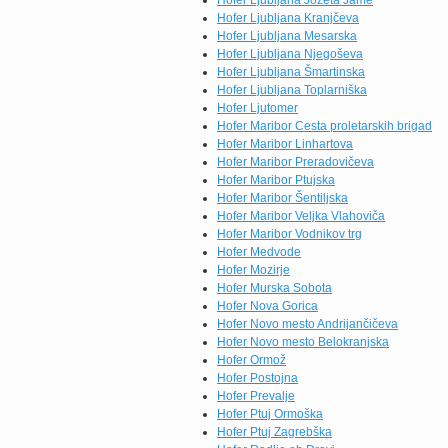
Hofer Ljubljana Jožeta Jame
Hofer Ljubljana Kranjčeva
Hofer Ljubljana Mesarska
Hofer Ljubljana Njegoševa
Hofer Ljubljana Šmartinska
Hofer Ljubljana Toplarniška
Hofer Ljutomer
Hofer Maribor Cesta proletarskih brigad
Hofer Maribor Linhartova
Hofer Maribor Preradovičeva
Hofer Maribor Ptujska
Hofer Maribor Šentiljska
Hofer Maribor Veljka Vlahoviča
Hofer Maribor Vodnikov trg
Hofer Medvode
Hofer Mozirje
Hofer Murska Sobota
Hofer Nova Gorica
Hofer Novo mesto Andrijančičeva
Hofer Novo mesto Belokranjska
Hofer Ormož
Hofer Postojna
Hofer Prevalje
Hofer Ptuj Ormoška
Hofer Ptuj Zagrebška