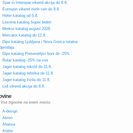
Spar in Interspar vikend akcija do 8.8.
Eurospin vikend norih cen do 8.8.
Hofer katalog od 5.8.
Lesnina katalog Super teden
Merkur katalog avgust 2026
Mercator katalog do 12.8.
Dipo katalog Ljubljana i Nova Gorica totalna
dprodaja
Dipo katalog Presenetljivi boni do -25%
Rutar katalog -25% na vse
Jager katalog tekstil do 11.8.
Jager katalog tehnika do 11.8.
Jager katalog živila do 11.8.
Lidl vikend akcija do 8.8.
ovine
Vse trgovine na enem mestu
A-design
Akron
Aliansa
Aniles