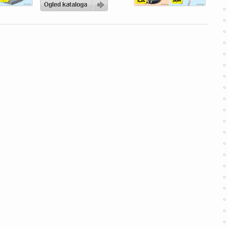
aktualni Hofer katalog
zagotovo navdušil. V
ponudbi vas čakajo živila
po ugodnih cenah, izdelki
za gospodinjstvo ter
posebne tedenske
ponudbe, s katerimi lahko
napolnite svojo shrambo in
pripravite okusne obroke
za vso […]