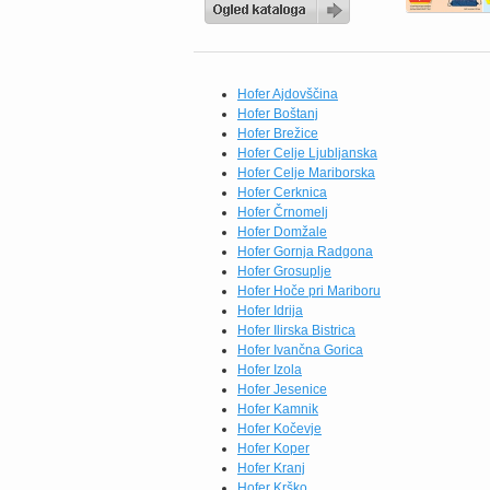
zdaj pravi trenutek, da
napolnite svojo shrambo in
zamrzovalnik. Če radi
pripravljate okusne
domače obroke, vas bodo
Hofer Ajdovščina
navdušili brokoli All
Hofer Boštanj
Seasons (750 g) po novi
Hofer Brežice
redni ceni 1,84 €,
Hofer Celje Ljubljanska
testenine […]
Hofer Celje Mariborska
Hofer Cerknica
Hofer Črnomelj
Hofer Domžale
Hofer Gornja Radgona
Hofer Grosuplje
Hofer Hoče pri Mariboru
Hofer Idrija
Hofer Ilirska Bistrica
Hofer Ivančna Gorica
Hofer Izola
Hofer Jesenice
Hofer Kamnik
Hofer Kočevje
Hofer Koper
Hofer Kranj
Hofer Krško