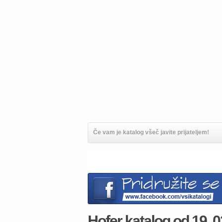
Če vam je katalog všeč javite prijateljem!
Hofer katalog od 19. 02.