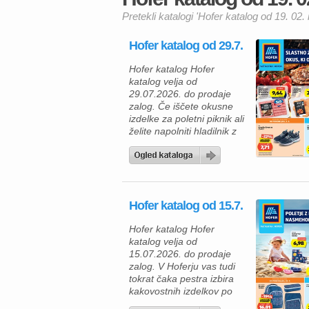
Pretekli katalogi 'Hofer katalog od 19. 02. 
Hofer katalog od 29.7.
Hofer katalog Hofer
katalog velja od
29.07.2026. do prodaje
zalog. Če iščete okusne
izdelke za poletni piknik ali
želite napolniti hladilnik z
ugodnimi živili, vas bo
Hoferjeva ponudba,
veljavna od 29. 7. 2026,
zagotovo navdušila. V
katalogu vas čakajo
Hofer katalog od 15.7.
kakovostni mesni izdelki
za žar, zamrznjene
Hofer katalog Hofer
dobrote, mlečni izdelki ter
katalog velja od
številni vsakodnevni izdelki
15.07.2026. do prodaje
po trajno znižanih […]
zalog. V Hoferju vas tudi
tokrat čaka pestra izbira
kakovostnih izdelkov po
odličnih cenah, zato je