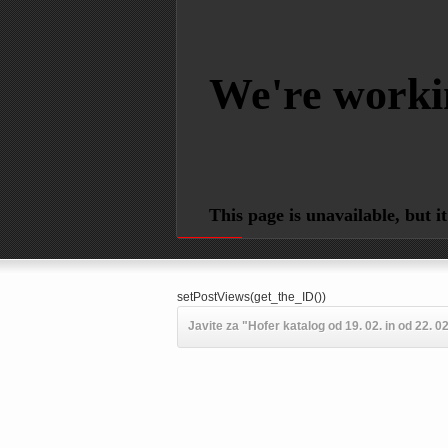
Powered by
setPostViews(get_the_ID())
Javite za "Hofer katalog od 19. 02. in od 22. 02