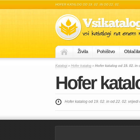
HOFER KATALOG OD 19. 02. IN OD 22. 02.
Živila
Pohištvo
Oblačil
Katalogi
»
Hofer katalog
»
Hofer katalog od 19. 02. in 
Hofer katalo
Hofer katalog od 19. 02. in od 22. 02. vrijedi 