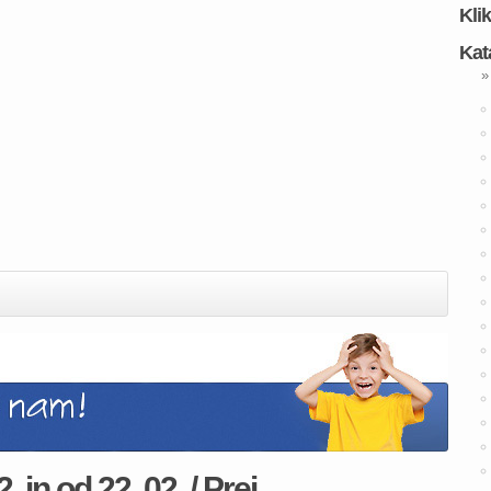
Kli
Kat
»
 in od 22. 02. / Prej