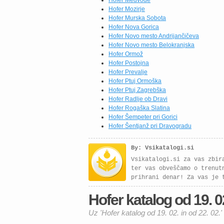
Hofer Medvode
Hofer Mozirje
Hofer Murska Sobota
Hofer Nova Gorica
Hofer Novo mesto Andrijančičeva
Hofer Novo mesto Belokranjska
Hofer Ormož
Hofer Postojna
Hofer Prevalje
Hofer Ptuj Ormoška
Hofer Ptuj Zagrebška
Hofer Radlje ob Dravi
Hofer Rogaška Slatina
Hofer Šempeter pri Gorici
Hofer Šentjanž pri Dravogradu
By: Vsikatalogi.si
Vsikatalogi.si za vas zbir
ter vas obveščamo o trenut
prihrani denar! Za vas je 
Hofer katalog od 19. 02.
Uz 'Hofer katalog od 19. 02. in od 22. 02.'