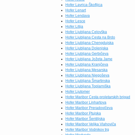
Hofer Lavrica-Škofljica
Hofer Lenart
Hofer Lendava
Hofer Lesce
Hofer Litija
Hofer Ljubljana Celovška
Hofer Ljubljana Cesta na Brdo
Hofer Ljubljana Chengdujska
Hofer Ljubljana Dolenjska
Hofer Ljubljana Gerbičeva
Hofer Ljubljana Jožeta Jame
Hofer Ljubljana Kranjčeva
Hofer Ljubljana Mesarska
Hofer Ljubljana Njegoševa
Hofer Ljubljana Šmartinska
Hofer Ljubljana Toplarniška
Hofer Ljutomer
Hofer Maribor Cesta proletarskih brigad
Hofer Maribor Linhartova
Hofer Maribor Preradovičeva
Hofer Maribor Ptujska
Hofer Maribor Šentiljska
Hofer Maribor Veljka Vlahoviča
Hofer Maribor Vodnikov trg