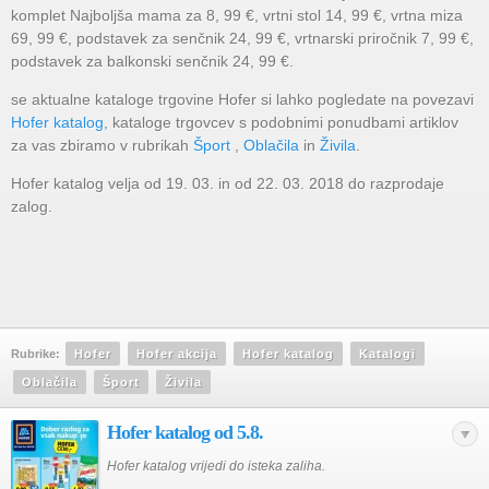
komplet Najboljša mama za 8, 99 €, vrtni stol 14, 99 €, vrtna miza
69, 99 €, podstavek za senčnik 24, 99 €, vrtnarski priročnik 7, 99 €,
podstavek za balkonski senčnik 24, 99 €.
se aktualne kataloge trgovine Hofer si lahko pogledate na povezavi
Hofer katalog
, kataloge trgovcev s podobnimi ponudbami artiklov
za vas zbiramo v rubrikah
Šport
,
Oblačila
in
Živila
.
Hofer katalog velja od 19. 03. in od 22. 03. 2018 do razprodaje
zalog.
Rubrike:
Hofer
Hofer akcija
Hofer katalog
Katalogi
Oblačila
Šport
Živila
Hofer katalog od 5.8.
Hofer katalog vrijedi do isteka zaliha.