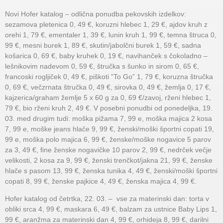
Novi Hofer katalog – odlična ponudba pekovskih izdelkov:
sezamova pletenica 0, 49 €, koruzni hlebec 1, 29 €, ajdov kruh z
orehi 1, 79 €, ementaler 1, 39 €, lunin kruh 1, 99 €, temna štruca 0,
99 €, mesni burek 1, 89 €, skutin/jabolčni burek 1, 59 €, sadna
košarica 0, 69 €, baby kruhek 0, 19 €, navihanček s čokoladno –
lešnikovim nadevom 0, 59 €, štručka s šunko in sirom 0, 65 €,
francoski rogljiček 0, 49 €, piškoti ”To Go” 1, 79 €, koruzna štručka
0, 69 €, večzrnata štručka 0, 49 €, sirovka 0, 49 €, žemlja 0, 17 €,
kajzerica/graham žemlje 5 x 60 g za 0, 69 €/zavoj, rženi hlebec 1,
79 €, bio rženi kruh 2, 49 €. V posebni ponudbi od ponedeljka, 19.
03. med drugim tudi: moška pižama 7, 99 e, moška majica 2 kosa
7, 99 e, moške jeans hlače 9, 99 €, ženski/moški športni copati 19,
99 e, moška polo majica 6, 99 €, ženske/moške nogavice 5 parov
za 3, 49 €, fine ženske nogavičke 10 parov 2, 99 €, nedrček večje
velikosti, 2 kosa za 9, 99 €, ženski trenčkot/jakna 21, 99 €, ženske
hlače s pasom 13, 99 €, ženska tunika 4, 49 €, ženski/moški športni
copati 8, 99 €, ženske pajkice 4, 49 €, ženska majica 4, 99 €.
Hofer katalog od četrtka, 22. 03. – vse za materinski dan: torta v
obliki srca 4, 99 €, maskara 6, 49 €, balzam za ustnice Baby Lips 1,
99 €, aranžma za materinski dan 4, 99 €, orhideja 8, 99 €, darilni