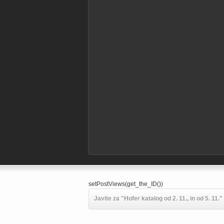
setPostViews(get_the_ID())
Javite za "Hofer katalog od 2. 11., in od 5. 11."