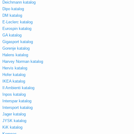
Deichmann katalog
Dipo katalog
DM katalog
E-Leclerc katalog
Eurospin katalog
GA katalog
Gigasport katalog
Gorenje katalog
Halens katalog
Harvey Norman katalog
Hervis katalog
Hofer katalog
IKEA katalog
Il Ambienti katalog
Inpos katalog
Interspar katalog
Intersport katalog
Jager katalog
JYSK katalog
KiK katalog
Kompas