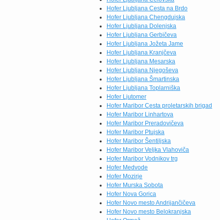
Hofer Ljubljana Cesta na Brdo
Hofer Ljubljana Chengdujska
Hofer Ljubljana Dolenjska
Hofer Ljubljana Gerbičeva
Hofer Ljubljana Jožeta Jame
Hofer Ljubljana Kranjčeva
Hofer Ljubljana Mesarska
Hofer Ljubljana Njegoševa
Hofer Ljubljana Šmartinska
Hofer Ljubljana Toplarniška
Hofer Ljutomer
Hofer Maribor Cesta proletarskih brigad
Hofer Maribor Linhartova
Hofer Maribor Preradovičeva
Hofer Maribor Ptujska
Hofer Maribor Šentiljska
Hofer Maribor Veljka Vlahoviča
Hofer Maribor Vodnikov trg
Hofer Medvode
Hofer Mozirje
Hofer Murska Sobota
Hofer Nova Gorica
Hofer Novo mesto Andrijančičeva
Hofer Novo mesto Belokranjska