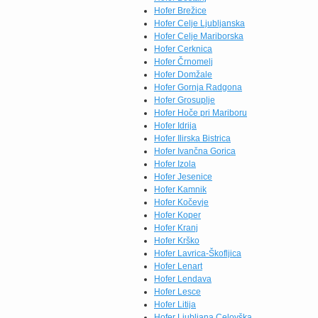
Seasons (750 g) po novi
Hofer Brežice
redni ceni 1,84 €,
Hofer Celje Ljubljanska
testenine […]
Hofer Celje Mariborska
Hofer Cerknica
Hofer Črnomelj
Hofer Domžale
Hofer Gornja Radgona
Hofer Grosuplje
Hofer Hoče pri Mariboru
Hofer Idrija
Hofer Ilirska Bistrica
Hofer Ivančna Gorica
Hofer Izola
Hofer Jesenice
Hofer Kamnik
Hofer Kočevje
Hofer Koper
Hofer Kranj
Hofer Krško
Hofer Lavrica-Škofljica
Hofer Lenart
Hofer Lendava
Hofer Lesce
Hofer Litija
Hofer Ljubljana Celovška