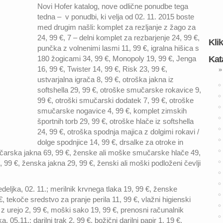
Novi Hofer katalog, nove odlične ponudbe tega
tedna – v ponudbi, ki velja od 02. 11. 2015 boste
med drugim našli: komplet za rezljanje z žago za
24, 99 €, 7 – delni komplet za rezbarjenje 24, 99 €,
Kli
punčka z volnenimi lasmi 11, 99 €, igralna hišica s
180 žogicami 34, 99 €, Monopoly 19, 99 €, Jenga
Kat
16, 99 €, Twister 14, 99 €, Risk 23, 99 €,
»
ustvarjalna igrača 8, 99 €, otroška jakna iz
softshella 29, 99 €, otroške smučarske rokavice 9,
99 €, otroški smučarski dodatek 7, 99 €, otroške
smučarske nogavice 4, 99 €, komplet zimskih
športnih torb 29, 99 €, otroške hlače iz softshella
24, 99 €, otroška spodnja majica z dolgimi rokavi /
dolge spodnjice 14, 99 €, drsalke za otroke in
učarska jakna 69, 99 €, ženske ali moške smučarske hlače 49,
 99 €, ženska jakna 29, 99 €, ženski ali moški podloženi čevlji
ljka, 02. 11.; merilnik krvnega tlaka 19, 99 €, ženske
, tekoče sredstvo za pranje perila 11, 99 €, vlažni higienski
 z urejo 2, 99 €, moški sako 19, 99 €, prenosni računalnik
 05.11.; darilni trak 2, 99 €, božični darilni papir 1, 19 €,