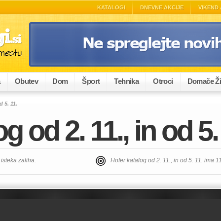
KATALOGI
DNEVNE AKCIJE
VIKEND 
a
Obutev
Dom
Šport
Tehnika
Otroci
Domače Ži
d 5. 11.
g od 2. 11., in od 5.
 isteka zaliha.
Hofer katalog od 2. 11., in od 5. 11. ima