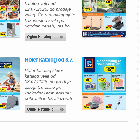
katalog velja od
22.07.2026. do prodaje
zalog. Če radi nakupujete
kakovostna živila po
ugodnih cenah, vas bo
nova ponudba Hofer
kataloga zagotovo
navdušila. V Hofer
katalogu vas čakajo izdelki
za vsakodnevno uporabo,
Hofer katalog od 8.7.
okusne prehranske
dobrote in številni izdelki z
Hofer katalog Hofer
novimi, še nižjimi rednimi
katalog velja od
cenami. Tako lahko
08.07.2026. do prodaje
prihranite pri vsakem
zalog. Če želite pri
nakupu, ne da […]
vsakodnevnem nakupu
prihraniti in hkrati izbrati
kakovostne izdelke, vas bo
aktualni Hofer katalog
zagotovo navdušil. V
ponudbi vas čakajo živila
po ugodnih cenah, izdelki
za gospodinjstvo ter
posebne tedenske