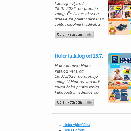
katalog velja od
29.07.2026. do prodaje
zalog. Če iščete okusne
izdelke za poletni piknik ali
želite napolniti hladilnik z
ugodnimi živili, vas bo
Hoferjeva ponudba,
veljavna od 29. 7. 2026,
zagotovo navdušila. V
katalogu vas čakajo
Hofer katalog od 15.7.
kakovostni mesni izdelki
za žar, zamrznjene
Hofer katalog Hofer
dobrote, mlečni izdelki ter
katalog velja od
številni vsakodnevni izdelki
15.07.2026. do prodaje
po trajno znižanih […]
zalog. V Hoferju vas tudi
tokrat čaka pestra izbira
kakovostnih izdelkov po
odličnih cenah, zato je
zdaj pravi trenutek, da
napolnite svojo shrambo in
zamrzovalnik. Če radi
pripravljate okusne
domače obroke, vas bodo
Hofer Ajdovščina
navdušili brokoli All
Hofer Boštanj