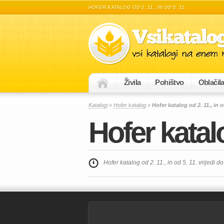
HOFER KATALOG OD 2. 11., IN OD 5. 11.
Živila
Pohištvo
Oblačil
Katalogi
»
Hofer katalog
»
Hofer katalog od 2. 11., in o
Hofer katalo
Hofer katalog od 2. 11., in od 5. 11. vrijedi do