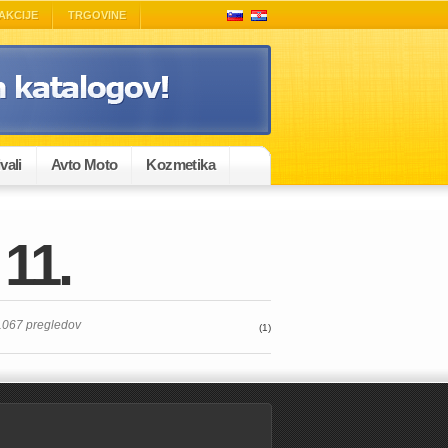
AKCIJE
TRGOVINE
vali
Avto Moto
Kozmetika
 11.
 11067 pregledov
(1)