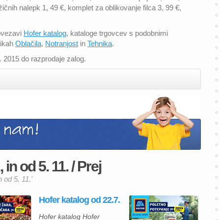
žičnih nalepk 1, 49 €, komplet za oblikovanje filca 3, 99 €,
povezavi
Hofer katalog
, kataloge trgovcev s podobnimi
rikah
Oblačila
,
Notranjost
in
Tehnika
.
1. 2015 do razprodaje zalog.
 in od 5. 11. / Prej
n od 5. 11.'
Hofer katalog od 22.7.
Hofer katalog Hofer