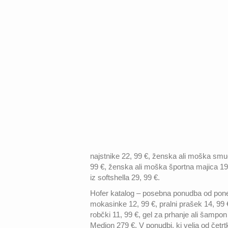
najstnike 22, 99 €, ženska ali moška sm
99 €, ženska ali moška športna majica 19,
iz softshella 29, 99 €.
Hofer katalog – posebna ponudba od ponede
mokasinke 12, 99 €, pralni prašek 14, 99 €
robčki 11, 99 €, gel za prhanje ali šampon
Medion 279 €. V ponudbi, ki velja od četrtka,