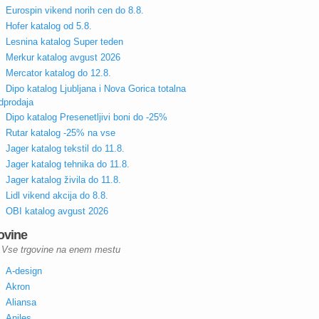
Eurospin vikend norih cen do 8.8.
Hofer katalog od 5.8.
Lesnina katalog Super teden
Merkur katalog avgust 2026
Mercator katalog do 12.8.
Dipo katalog Ljubljana i Nova Gorica totalna
dprodaja
Dipo katalog Presenetljivi boni do -25%
Rutar katalog -25% na vse
Jager katalog tekstil do 11.8.
Jager katalog tehnika do 11.8.
Jager katalog živila do 11.8.
Lidl vikend akcija do 8.8.
OBI katalog avgust 2026
ovine
Vse trgovine na enem mestu
A-design
Akron
Aliansa
Aniles