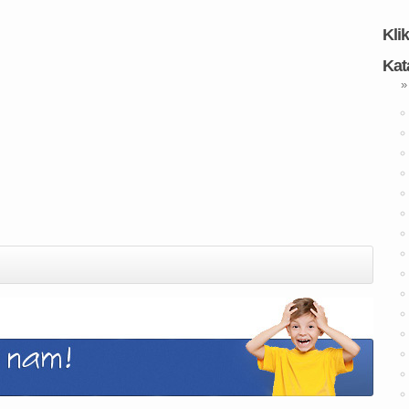
Kli
Kat
»