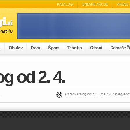
KATALOGI
DNEVNE AKCIJE
VIKEND 
a
Obutev
Dom
Šport
Tehnika
Otroci
Domače Ži
g od 2. 4.
.
Hofer katalog od 2. 4. ima 7267 pregledo