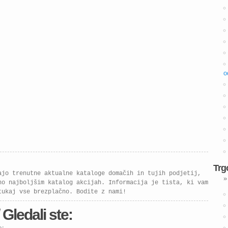
o
Trg
ajo trenutne aktualne kataloge domačih in tujih podjetij,
»
no najboljšim katalog akcijah. Informacija je tista, ki vam
tukaj vse brezplačno. Bodite z nami!
 Gledali ste:
e: