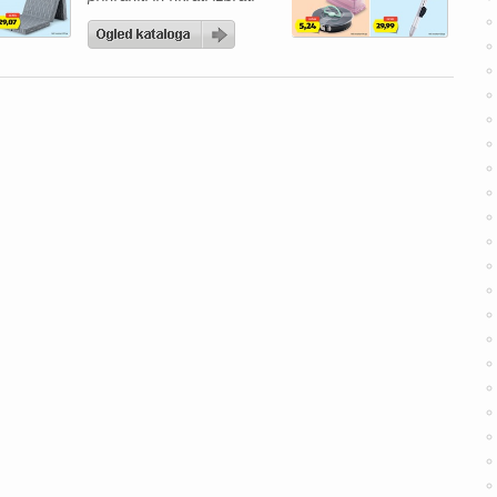
kakovostne izdelke, vas bo
aktualni Hofer katalog
zagotovo navdušil. V
ponudbi vas čakajo živila
po ugodnih cenah, izdelki
za gospodinjstvo ter
posebne tedenske
ponudbe, s katerimi lahko
napolnite svojo shrambo in
pripravite okusne obroke
za vso […]