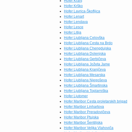
Hofer Kranj
Hofer Krško
Hofer Lavrica-Škofljica
Hofer Lenart
Hofer Lendava
Hofer Lesce
Hofer Litija
Hofer Ljubljana Celovška
Hofer Ljubljana Cesta na Brdo
Hofer Ljubljana Chengdujska
Hofer Ljubljana Dolenjska
Hofer Ljubljana Gerbičeva
Hofer Ljubljana Jožeta Jame
Hofer Ljubljana Kranjčeva
Hofer Ljubljana Mesarska
Hofer Ljubljana Njegoševa
Hofer Ljubljana Šmartinska
Hofer Ljubljana Toplarniška
Hofer Ljutomer
Hofer Maribor Cesta proletarskih brigad
Hofer Maribor Linhartova
Hofer Maribor Preradovičeva
Hofer Maribor Ptujska
Hofer Maribor Šentiljska
Hofer Maribor Veljka Vlahoviča