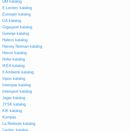
DM katalog
E-Leclerc katalog
Eurospin katalog
GA katalog
Gigasport katalog
Gorenje katalog
Halens katalog
Harvey Norman katalog
Hervis katalog
Hofer katalog
IKEA katalog
Il Ambienti katalog
Inpos katalog
Interspar katalog
Intersport katalog
Jager katalog
JYSK katalog
KiK katalog
Kompas
La Redoute katalog
Leclerc katalog