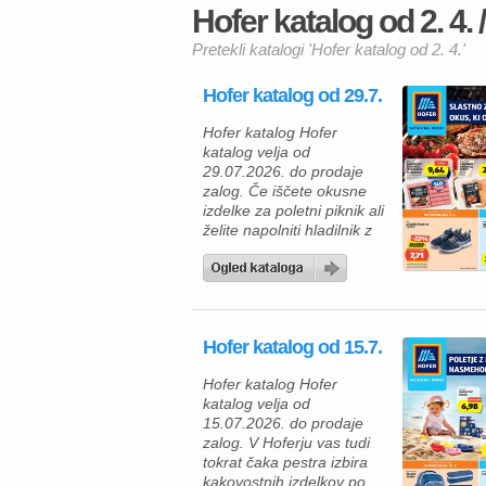
Hofer katalog od 2. 4. /
Pretekli katalogi 'Hofer katalog od 2. 4.'
Hofer katalog od 29.7.
Hofer katalog Hofer
katalog velja od
29.07.2026. do prodaje
zalog. Če iščete okusne
izdelke za poletni piknik ali
želite napolniti hladilnik z
ugodnimi živili, vas bo
Hoferjeva ponudba,
veljavna od 29. 7. 2026,
zagotovo navdušila. V
katalogu vas čakajo
Hofer katalog od 15.7.
kakovostni mesni izdelki
za žar, zamrznjene
Hofer katalog Hofer
dobrote, mlečni izdelki ter
katalog velja od
številni vsakodnevni izdelki
15.07.2026. do prodaje
po trajno znižanih […]
zalog. V Hoferju vas tudi
tokrat čaka pestra izbira
kakovostnih izdelkov po