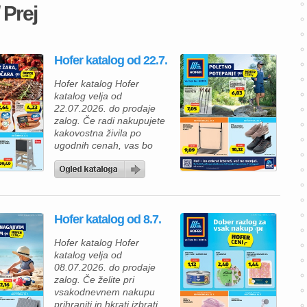
 Prej
Hofer katalog od 22.7.
Hofer katalog Hofer
katalog velja od
22.07.2026. do prodaje
zalog. Če radi nakupujete
kakovostna živila po
ugodnih cenah, vas bo
nova ponudba Hofer
kataloga zagotovo
navdušila. V Hofer
katalogu vas čakajo izdelki
za vsakodnevno uporabo,
Hofer katalog od 8.7.
okusne prehranske
dobrote in številni izdelki z
Hofer katalog Hofer
novimi, še nižjimi rednimi
katalog velja od
cenami. Tako lahko
08.07.2026. do prodaje
prihranite pri vsakem
zalog. Če želite pri
nakupu, ne da […]
vsakodnevnem nakupu
prihraniti in hkrati izbrati