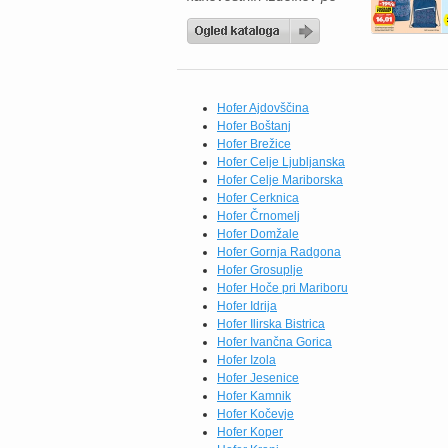
odličnih cenah, zato je
zdaj pravi trenutek, da
napolnite svojo shrambo in
zamrzovalnik. Če radi
pripravljate okusne
domače obroke, vas bodo
Hofer Ajdovščina
navdušili brokoli All
Hofer Boštanj
Seasons (750 g) po novi
Hofer Brežice
redni ceni 1,84 €,
Hofer Celje Ljubljanska
testenine […]
Hofer Celje Mariborska
Hofer Cerknica
Hofer Črnomelj
Hofer Domžale
Hofer Gornja Radgona
Hofer Grosuplje
Hofer Hoče pri Mariboru
Hofer Idrija
Hofer Ilirska Bistrica
Hofer Ivančna Gorica
Hofer Izola
Hofer Jesenice
Hofer Kamnik
Hofer Kočevje
Hofer Koper