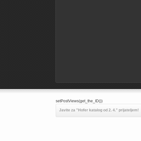
setPostViews(get_the_ID())
Javite za "Hofer katalog od 2. 4." prijateljem!