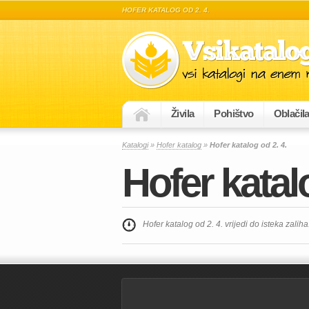
HOFER KATALOG OD 2. 4.
Živila
Pohištvo
Oblačil
Katalogi
»
Hofer katalog
»
Hofer katalog od 2. 4.
Hofer katalo
Hofer katalog od 2. 4. vrijedi do isteka zaliha