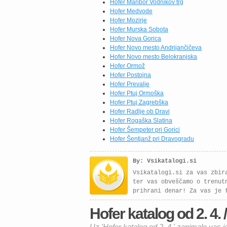
Hofer Maribor Vodnikov trg
Hofer Medvode
Hofer Mozirje
Hofer Murska Sobota
Hofer Nova Gorica
Hofer Novo mesto Andrijančičeva
Hofer Novo mesto Belokranjska
Hofer Ormož
Hofer Postojna
Hofer Prevalje
Hofer Ptuj Ormoška
Hofer Ptuj Zagrebška
Hofer Radlje ob Dravi
Hofer Rogaška Slatina
Hofer Šempeter pri Gorici
Hofer Šentjanž pri Dravogradu
By: Vsikatalogi.si
Vsikatalogi.si za vas zbir
ter vas obveščamo o trenut
prihrani denar! Za vas je 
Hofer katalog od 2. 4. /
Uz 'Hofer katalog od 2. 4.' zanimalo vas j