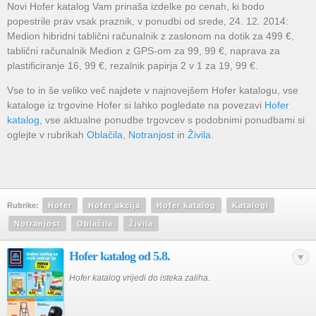
Novi Hofer katalog Vam prinaša izdelke po cenah, ki bodo
popestrile prav vsak praznik, v ponudbi od srede, 24. 12. 2014:
Medion hibridni tablični računalnik z zaslonom na dotik za 499 €,
tablični računalnik Medion z GPS-om za 99, 99 €, naprava za
plastificiranje 16, 99 €, rezalnik papirja 2 v 1 za 19, 99 €.
Vse to in še veliko več najdete v najnovejšem Hofer katalogu, vse
kataloge iz trgovine Hofer si lahko pogledate na povezavi
Hofer
katalog
, vse aktualne ponudbe trgovcev s podobnimi ponudbami si
oglejte v rubrikah
Oblačila
,
Notranjost
in
Živila
.
Rubrike:
Hofer
Hofer akcija
Hofer katalog
Katalogi
Notranjost
Oblačila
Živila
Hofer katalog od 5.8.
Hofer katalog vrijedi do isteka zaliha.