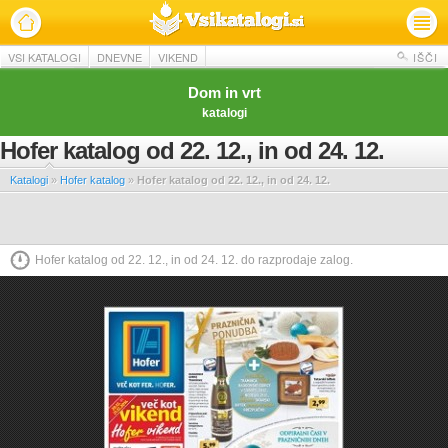
VSI KATALOGI
DNEVNE
VIKEND
IŠČI
Dom in vrt
katalogi
Hofer katalog od 22. 12., in od 24. 12.
Katalogi
»
Hofer katalog
»
Hofer katalog od 22. 12., in od 24. 12.
Hofer katalog od 22. 12., in od 24. 12. do razprodaje zalog.