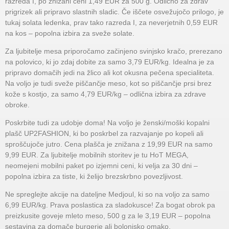
razreda I, po znižani ceni 1,49 EUR za 500 g. Odlično za zdrav
prigrizek ali pripravo slastnih sladic. Če iščete osvežujočo prilogo, je
tukaj solata ledenka, prav tako razreda I, za neverjetnih 0,59 EUR
na kos – popolna izbira za sveže solate.
Za ljubitelje mesa priporočamo začinjeno svinjsko kračo, prerezano
na polovico, ki jo zdaj dobite za samo 3,79 EUR/kg. Idealna je za
pripravo domačih jedi na žlico ali kot okusna pečena specialiteta.
Na voljo je tudi sveže piščančje meso, kot so piščančje prsi brez
kože s kostjo, za samo 4,79 EUR/kg – odlična izbira za zdrave
obroke.
Poskrbite tudi za udobje doma! Na voljo je ženski/moški kopalni
plašč UP2FASHION, ki bo poskrbel za razvajanje po kopeli ali
sproščujoče jutro. Cena plašča je znižana z 19,99 EUR na samo
9,99 EUR. Za ljubitelje mobilnih storitev je tu HoT MEGA,
neomejeni mobilni paket po izjemni ceni, ki velja za 30 dni –
popolna izbira za tiste, ki želijo brezskrbno povezljivost.
Ne spreglejte akcije na dateljne Medjoul, ki so na voljo za samo
6,99 EUR/kg. Prava poslastica za sladokusce! Za bogat obrok pa
preizkusite goveje mleto meso, 500 g za le 3,19 EUR – popolna
sestavina za domače burgerje ali bolonjsko omako.