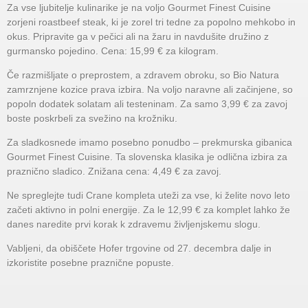
Za vse ljubitelje kulinarike je na voljo Gourmet Finest Cuisine
zorjeni roastbeef steak, ki je zorel tri tedne za popolno mehkobo in
okus. Pripravite ga v pečici ali na žaru in navdušite družino z
gurmansko pojedino. Cena: 15,99 € za kilogram.
Če razmišljate o preprostem, a zdravem obroku, so Bio Natura
zamrznjene kozice prava izbira. Na voljo naravne ali začinjene, so
popoln dodatek solatam ali testeninam. Za samo 3,99 € za zavoj
boste poskrbeli za svežino na krožniku.
Za sladkosnede imamo posebno ponudbo – prekmurska gibanica
Gourmet Finest Cuisine. Ta slovenska klasika je odlična izbira za
praznično sladico. Znižana cena: 4,49 € za zavoj.
Ne spreglejte tudi Crane kompleta uteži za vse, ki želite novo leto
začeti aktivno in polni energije. Za le 12,99 € za komplet lahko že
danes naredite prvi korak k zdravemu življenjskemu slogu.
Vabljeni, da obiščete Hofer trgovine od 27. decembra dalje in
izkoristite posebne praznične popuste.