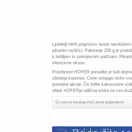
Ljubitelji hitrih prigrizkov boste nav
pikantni različici. Pakiranje 200 g je prakt
k tortiljam in zelenjavnim palčkam. Pikantna
intenzivne okuse.
Posebnost HOFER ponudbe je tudi dejstvo,
zbiranja kuponov. Cene ostajajo nizke vs
posebne akcije. Če želite kakovostne iz
obisk HOFERja odlična izbira za vso druž
Če vam je katalog všeč javite prijateljem!