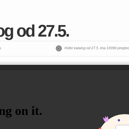
og od 27.5.
a.
Hofer katalog od 27.5. ima 10096 pregle