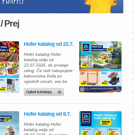
/ Prej
Hofer katalog od 22.7.
Hofer katalog Hofer
katalog velja od
22.07.2026. do prodaje
zalog. Če radi nakupujete
kakovostna živila po
ugodnih cenah, vas bo
nova ponudba Hofer
kataloga zagotovo
navdušila. V Hofer
katalogu vas čakajo izdelki
za vsakodnevno uporabo,
Hofer katalog od 8.7.
okusne prehranske
dobrote in številni izdelki z
Hofer katalog Hofer
novimi, še nižjimi rednimi
katalog velja od
cenami. Tako lahko