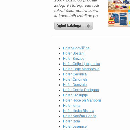
15.07.2026. do prodaje
po trajno znižanih […]
zalog. V Hoferju vas tudi
tokrat čaka pestra izbira
kakovostnih izdelkov po
odličnih cenah, zato je
zdaj pravi trenutek, da
napolnite svojo shrambo in
zamrzovalnik. Če radi
pripravljate okusne
domače obroke, vas bodo
Hofer Ajdovščina
navdušili brokoli All
Hofer Boštanj
Seasons (750 g) po novi
Hofer Brežice
redni ceni 1,84 €,
Hofer Celje Ljubljanska
testenine […]
Hofer Celje Mariborska
Hofer Cerknica
Hofer Črnomelj
Hofer Domžale
Hofer Gornja Radgona
Hofer Grosuplje
Hofer Hoče pri Mariboru
Hofer Idrija
Hofer Ilirska Bistrica
Hofer Ivančna Gorica
Hofer Izola
Hofer Jesenice