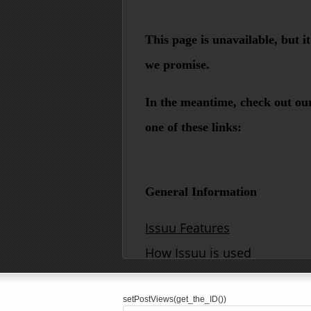
setPostViews(get_the_ID())