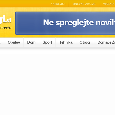
KATALOGI
DNEVNE AKCIJE
VIKEND 
a
Obutev
Dom
Šport
Tehnika
Otroci
Domače Ži