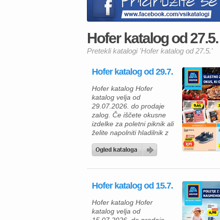
Hofer katalog od 27.5. 
Pretekli katalogi 'Hofer katalog od 27.5.'
Hofer katalog od 29.7.
Hofer katalog Hofer
katalog velja od
29.07.2026. do prodaje
zalog. Če iščete okusne
izdelke za poletni piknik ali
želite napolniti hladilnik z
ugodnimi živili, vas bo
Hoferjeva ponudba,
veljavna od 29. 7. 2026,
zagotovo navdušila. V
katalogu vas čakajo
Hofer katalog od 15.7.
kakovostni mesni izdelki
za žar, zamrznjene
Hofer katalog Hofer
dobrote, mlečni izdelki ter
katalog velja od
številni vsakodnevni izdelki