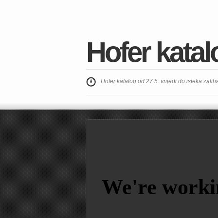
Hofer katal
Hofer katalog od 27.5. vrijedi do isteka zalih