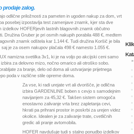
o prodaje zalog.
 odlične priložnosti za pameten in ugoden nakup za dom, vrt
a posebej izpostavlja test zamenjave znamk, kjer sta dve
em izdelkov HOFERjevih lastnih blagovnih znamk občutno
ti. Družina Gruber je pri osmih nakupih porabila 488 €, medtem
blagovnih znamk odštela kar 1.144 €. Tudi družina Koršič je bila
Kli
 saj je za osem nakupov plačala 498 € namesto 1.055 €.
Kat
X namizna svetilka 3v1, ki je na voljo po akcijski ceni samo
»
a izbira za delovno mizo, nočno omarico ali otroško sobo.
bljate za branje, delo od doma ali ustvarjanje prijetnega
epo poda v različne stile opreme doma.
Za vse, ki radi urejate vrt ali dvorišče, je odlična
izbira GARDENLINE boben s cevjo s samodejnim
navijanjem za 45,32 €. Takšen sistem omogoča
enostavno zalivanje vrta brez zapletanja cevi,
hkrati pa prihrani prostor in poskrbi za urejen videz
okolice. Idealen je za zalivanje trate, cvetličnih
gredic ali pranje avtomobila.
HOFER navdušuje tudi s stalno ponudbo izdelkov