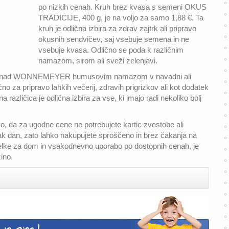
po nizkih cenah. Kruh brez kvasa s semeni OKUS
TRADICIJE, 400 g, je na voljo za samo 1,88 €. Ta
kruh je odlična izbira za zdrav zajtrk ali pripravo
okusnih sendvičev, saj vsebuje semena in ne
vsebuje kvasa. Odlično se poda k različnim
namazom, sirom ali sveži zelenjavi.
dušeni nad WONNEMEYER humusovim namazom v navadni ali
ično za pripravo lahkih večerij, zdravih prigrizkov ali kot dodatek
 različica je odlična izbira za vse, ki imajo radi nekoliko bolj
 da za ugodne cene ne potrebujete kartic zvestobe ali
ak dan, zato lahko nakupujete sproščeno in brez čakanja na
delke za dom in vsakodnevno uporabo po dostopnih cenah, je
ino.