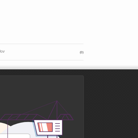
dov
(0)