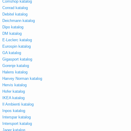
Comshop katalog
Conrad katalog
Debitel katalog
Deichmann katalog
Dipo katalog
DM katalog
E-Leclerc katalog
Eurospin katalog
GA katalog
Gigasport katalog
Gorenje katalog
Halens katalog
Harvey Norman katalog
Hervis katalog
Hofer katalog
IKEA katalog
Il Ambienti katalog
Inpos katalog
Interspar katalog
Intersport katalog
Jager katalog