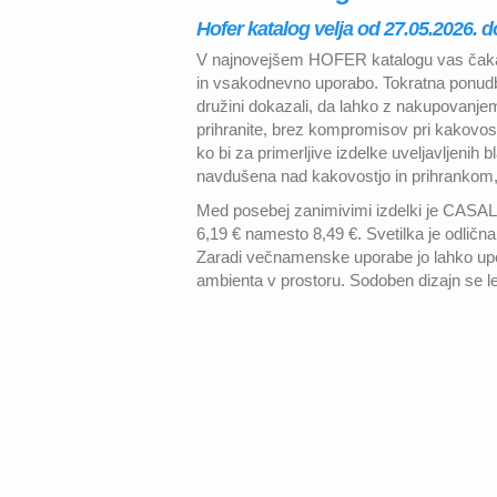
Hofer katalog velja od 27.05.2026. d
V najnovejšem HOFER katalogu vas čakajo
in vsakodnevno uporabo. Tokratna ponudb
družini dokazali, da lahko z nakupovanj
prihranite, brez kompromisov pri kakovos
ko bi za primerljive izdelke uveljavljenih 
navdušena nad kakovostjo in prihrankom,
Med posebej zanimivimi izdelki je CASALU
6,19 € namesto 8,49 €. Svetilka je odličn
Zaradi večnamenske uporabe jo lahko upora
ambienta v prostoru. Sodoben dizajn se l