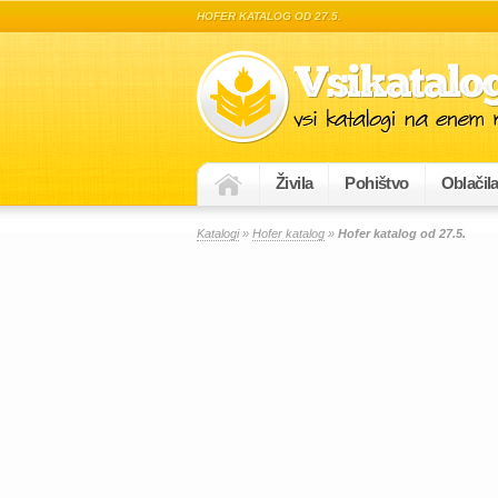
HOFER KATALOG OD 27.5.
Živila
Pohištvo
Oblačil
Katalogi
»
Hofer katalog
»
Hofer katalog od 27.5.