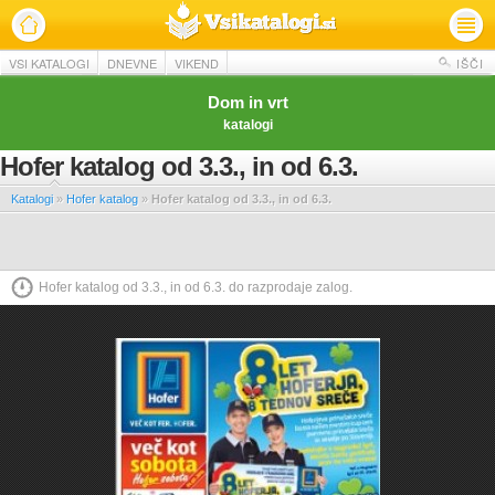
VSI KATALOGI
DNEVNE
VIKEND
IŠČI
Dom in vrt
katalogi
Hofer katalog od 3.3., in od 6.3.
Katalogi
»
Hofer katalog
»
Hofer katalog od 3.3., in od 6.3.
Hofer katalog od 3.3., in od 6.3. do razprodaje zalog.