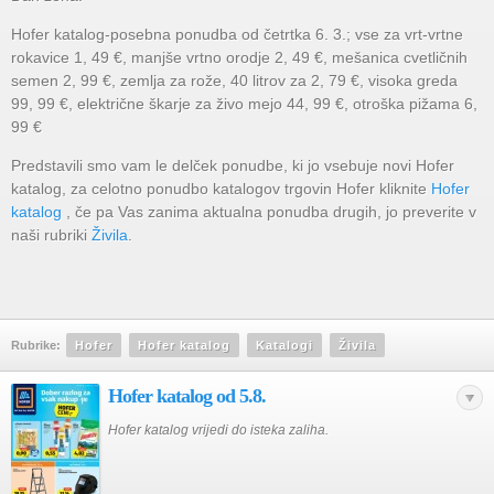
Hofer katalog-posebna ponudba od četrtka 6. 3.; vse za vrt-vrtne
rokavice 1, 49 €, manjše vrtno orodje 2, 49 €, mešanica cvetličnih
semen 2, 99 €, zemlja za rože, 40 litrov za 2, 79 €, visoka greda
99, 99 €, električne škarje za živo mejo 44, 99 €, otroška pižama 6,
99 €
Predstavili smo vam le delček ponudbe, ki jo vsebuje novi Hofer
katalog, za celotno ponudbo katalogov trgovin Hofer kliknite
Hofer
katalog
, če pa Vas zanima aktualna ponudba drugih, jo preverite v
naši rubriki
Živila
.
Rubrike:
Hofer
Hofer katalog
Katalogi
Živila
Hofer katalog od 5.8.
Hofer katalog vrijedi do isteka zaliha.