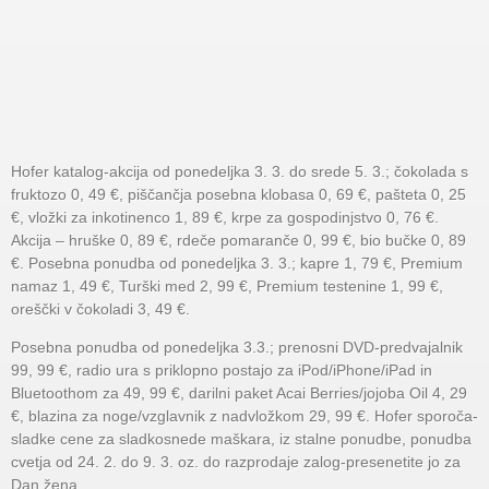
Hofer katalog-akcija od ponedeljka 3. 3. do srede 5. 3.; čokolada s
fruktozo 0, 49 €, piščančja posebna klobasa 0, 69 €, pašteta 0, 25
€, vložki za inkotinenco 1, 89 €, krpe za gospodinjstvo 0, 76 €.
Akcija – hruške 0, 89 €, rdeče pomaranče 0, 99 €, bio bučke 0, 89
€. Posebna ponudba od ponedeljka 3. 3.; kapre 1, 79 €, Premium
namaz 1, 49 €, Turški med 2, 99 €, Premium testenine 1, 99 €,
oreščki v čokoladi 3, 49 €.
Posebna ponudba od ponedeljka 3.3.; prenosni DVD-predvajalnik
99, 99 €, radio ura s priklopno postajo za iPod/iPhone/iPad in
Bluetoothom za 49, 99 €, darilni paket Acai Berries/jojoba Oil 4, 29
€, blazina za noge/vzglavnik z nadvložkom 29, 99 €. Hofer sporoča-
sladke cene za sladkosnede maškara, iz stalne ponudbe, ponudba
cvetja od 24. 2. do 9. 3. oz. do razprodaje zalog-presenetite jo za
Dan žena.