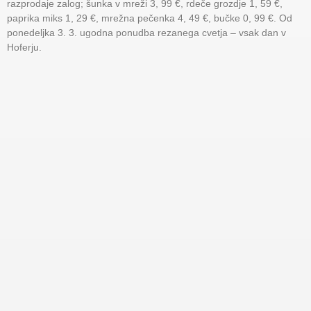
razprodaje zalog; šunka v mreži 3, 99 €, rdeče grozdje 1, 59 €,
paprika miks 1, 29 €, mrežna pečenka 4, 49 €, bučke 0, 99 €. Od
ponedeljka 3. 3. ugodna ponudba rezanega cvetja – vsak dan v
Hoferju.