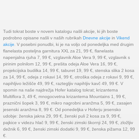
Tudi tokrat boste v novem katalogu našli akcije, ki jih boste
podrobno opisane našli v naših rubrikah
Dnevne akcije
in
Vikend
akcije
. V posebni ponudbi, ki je na voljo od ponedeljka med drugim
flanelasta posteljna garnitura XXL za 21, 99 €, flanelasta
napenjalna rjuha 7, 99 €, vzglavnik Aloe Vera 9, 99 €, vzglavnik s
pirinim polnilom 12, 99 €, prešita odeja Aloe Vera 16, 99 €,
projekcijska budilka 14, 99 €, taburet 19, 99 €, stenska slika 2 kosa
za 14, 99 €, odeja z rokavi 14, 99 €, otroška odeja z rokavi 9, 99 €,
napihljivo ležišče 49, 99 €, raztegljiv napihljiv kavč 49, 99 €. V
spomin na naše najdrežja Hofer katalog tokrat; krizantema
Multiflora 3, 49 €, mnogocvetna krizantema Mountains 1, 99 €,
praznični šopek 3, 99 €, mikro nagrobni aranžma 5, 99 €, zasajen
jesenski aranžma 8, 99 €. Od ponedeljka v Hoferju jesensko
udobje: ženska jakna 29, 99 €, ženski puli 2 kosa za 9, 99 €,
pajkice v videzu hlač 9, 99 €, ženski zimski škornji 24, 99 €, zložljiv
dežnik 6, 99 €, ženski zimski dodatki 9, 99 €, ženska pižama 12, 99
€.