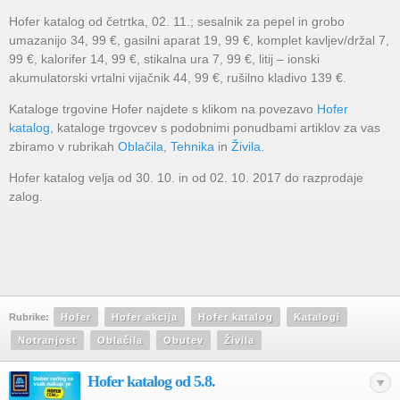
Hofer katalog od četrtka, 02. 11.; sesalnik za pepel in grobo
umazanijo 34, 99 €, gasilni aparat 19, 99 €, komplet kavljev/držal 7,
99 €, kalorifer 14, 99 €, stikalna ura 7, 99 €, litij – ionski
akumulatorski vrtalni vijačnik 44, 99 €, rušilno kladivo 139 €.
Kataloge trgovine Hofer najdete s klikom na povezavo
Hofer
katalog
, kataloge trgovcev s podobnimi ponudbami artiklov za vas
zbiramo v rubrikah
Oblačila
,
Tehnika
in
Živila
.
Hofer katalog velja od 30. 10. in od 02. 10. 2017 do razprodaje
zalog.
Rubrike:
Hofer
Hofer akcija
Hofer katalog
Katalogi
Notranjost
Oblačila
Obutev
Živila
Hofer katalog od 5.8.