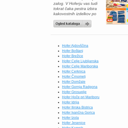
zalog. V Hoferju vas tudi
tokrat čaka pestra izbira
kakovostnih izdelkov po
odličnih cenah, zato je
zdaj pravi trenutek, da
napolnite svojo shrambo in
zamrzovalnik. Če radi
pripravljate okusne
domače obroke, vas bodo
Hofer Ajdovščina
navdušili brokoli All
Hofer Boštanj
Seasons (750 g) po novi
Hofer Brežice
redni ceni 1,84 €,
Hofer Celje Ljubljanska
testenine […]
Hofer Celje Mariborska
Hofer Cerknica
Hofer Črnomelj
Hofer Domžale
Hofer Gornja Radgona
Hofer Grosuplje
Hofer Hoče pri Mariboru
Hofer Idrija
Hofer Ilirska Bistrica
Hofer Ivančna Gorica
Hofer Izola
Hofer Jesenice