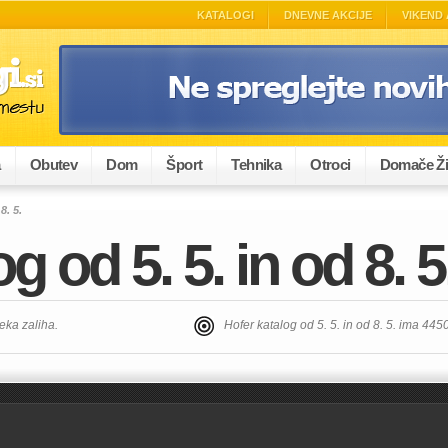
KATALOGI
DNEVNE AKCIJE
VIKEND 
a
Obutev
Dom
Šport
Tehnika
Otroci
Domače Ži
8. 5.
g od 5. 5. in od 8. 5
teka zaliha.
Hofer katalog od 5. 5. in od 8. 5. ima 44