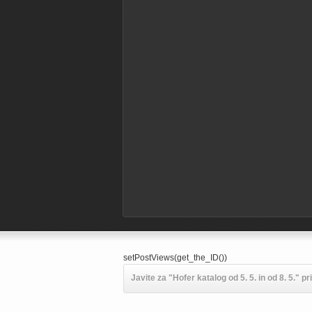
setPostViews(get_the_ID())
Javite za "Hofer katalog od 5. 5. in od 8. 5." pr