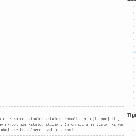
o
Trg
ajo trenutne aktualne kataloge domačih in tujih podjetij,
»
no najboljšim katalog akcijah. Informacija je tista, ki vam
tukaj vse brezplačno. Bodite z nami!