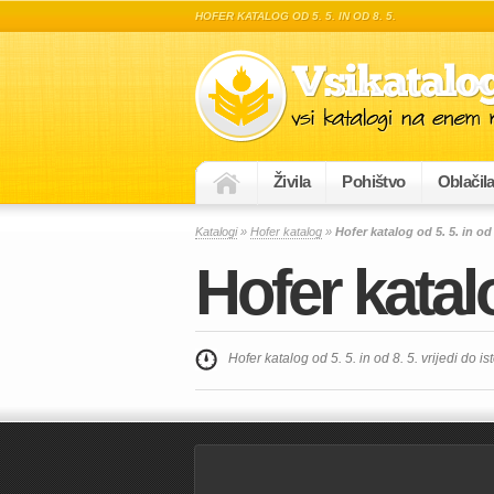
HOFER KATALOG OD 5. 5. IN OD 8. 5.
Živila
Pohištvo
Oblačil
Katalogi
»
Hofer katalog
»
Hofer katalog od 5. 5. in od 
Hofer katalo
Hofer katalog od 5. 5. in od 8. 5. vrijedi do is