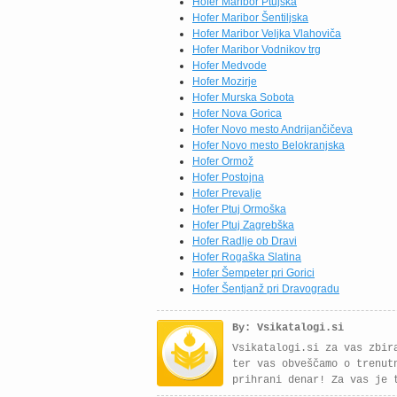
Hofer Maribor Ptujska
Hofer Maribor Šentiljska
Hofer Maribor Veljka Vlahoviča
Hofer Maribor Vodnikov trg
Hofer Medvode
Hofer Mozirje
Hofer Murska Sobota
Hofer Nova Gorica
Hofer Novo mesto Andrijančičeva
Hofer Novo mesto Belokranjska
Hofer Ormož
Hofer Postojna
Hofer Prevalje
Hofer Ptuj Ormoška
Hofer Ptuj Zagrebška
Hofer Radlje ob Dravi
Hofer Rogaška Slatina
Hofer Šempeter pri Gorici
Hofer Šentjanž pri Dravogradu
By: Vsikatalogi.si
Vsikatalogi.si za vas zbir
ter vas obveščamo o trenut
prihrani denar! Za vas je 