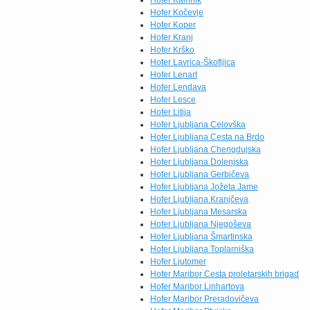
Hofer Kamnik
Hofer Kočevje
Hofer Koper
Hofer Kranj
Hofer Krško
Hofer Lavrica-Škofljica
Hofer Lenart
Hofer Lendava
Hofer Lesce
Hofer Litija
Hofer Ljubljana Celovška
Hofer Ljubljana Cesta na Brdo
Hofer Ljubljana Chengdujska
Hofer Ljubljana Dolenjska
Hofer Ljubljana Gerbičeva
Hofer Ljubljana Jožeta Jame
Hofer Ljubljana Kranjčeva
Hofer Ljubljana Mesarska
Hofer Ljubljana Njegoševa
Hofer Ljubljana Šmartinska
Hofer Ljubljana Toplarniška
Hofer Ljutomer
Hofer Maribor Cesta proletarskih brigad
Hofer Maribor Linhartova
Hofer Maribor Preradovičeva