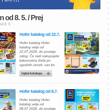
n od 8. 5. / Prej
od 8. 5.'
Hofer katalog od 22.7.
Hofer katalog Hofer
katalog velja od
22.07.2026. do prodaje
zalog. Če radi nakupujete
kakovostna živila po
ugodnih cenah, vas bo
nova ponudba Hofer
kataloga zagotovo
navdušila. V Hofer
katalogu vas čakajo izdelki
za vsakodnevno uporabo,
Hofer katalog od 8.7.
okusne prehranske
dobrote in številni izdelki z
Hofer katalog Hofer
novimi, še nižjimi rednimi
katalog velja od
cenami. Tako lahko
08.07.2026. do prodaje
prihranite pri vsakem