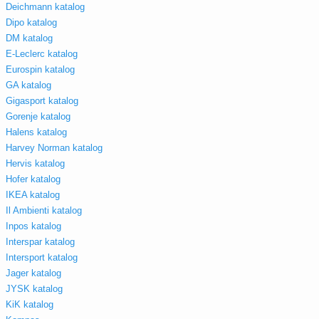
Deichmann katalog
Dipo katalog
DM katalog
E-Leclerc katalog
Eurospin katalog
GA katalog
Gigasport katalog
Gorenje katalog
Halens katalog
Harvey Norman katalog
Hervis katalog
Hofer katalog
IKEA katalog
Il Ambienti katalog
Inpos katalog
Interspar katalog
Intersport katalog
Jager katalog
JYSK katalog
KiK katalog