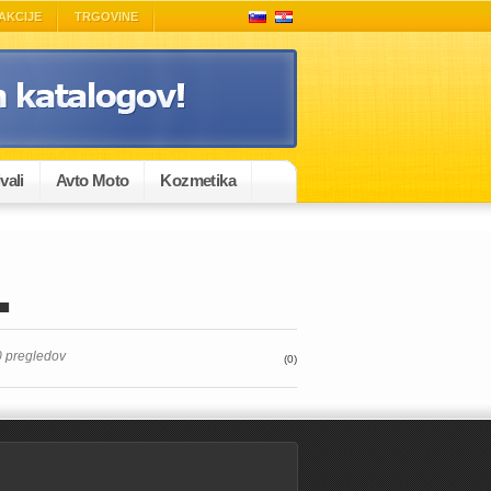
AKCIJE
TRGOVINE
vali
Avto Moto
Kozmetika
.
50 pregledov
(0)