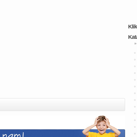
Kli
Kat
»