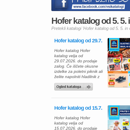
Hofer katalog od 5. 5. i
Pretekli katalogi 'Hofer katalog od 5. 5. in 
Hofer katalog od 29.7.
Hofer katalog Hofer
katalog velja od
29.07.2026. do prodaje
zalog. Če iščete okusne
izdelke za poletni piknik ali
želite napolniti hladilnik z
ugodnimi živili, vas bo
Hoferjeva ponudba,
veljavna od 29. 7. 2026,
zagotovo navdušila. V
katalogu vas čakajo
Hofer katalog od 15.7.
kakovostni mesni izdelki
za žar, zamrznjene
Hofer katalog Hofer
dobrote, mlečni izdelki ter
katalog velja od
številni vsakodnevni izdelki
15.07.2026. do prodaje
po trajno znižanih […]