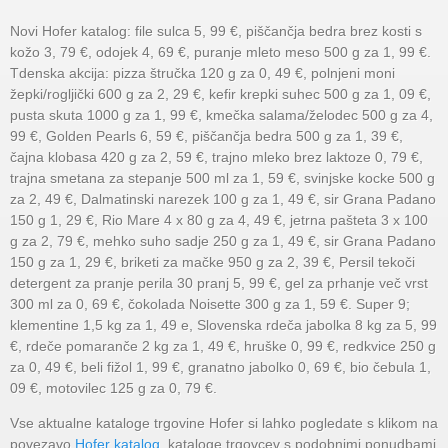
Novi Hofer katalog: file sulca 5, 99 €, piščančja bedra brez kosti s
kožo 3, 79 €, odojek 4, 69 €, puranje mleto meso 500 g za 1, 99 €.
Tdenska akcija: pizza štručka 120 g za 0, 49 €, polnjeni moni
žepki/rogljički 600 g za 2, 29 €, kefir krepki suhec 500 g za 1, 09 €,
pusta skuta 1000 g za 1, 99 €, kmečka salama/želodec 500 g za 4,
99 €, Golden Pearls 6, 59 €, piščančja bedra 500 g za 1, 39 €,
čajna klobasa 420 g za 2, 59 €, trajno mleko brez laktoze 0, 79 €,
trajna smetana za stepanje 500 ml za 1, 59 €, svinjske kocke 500 g
za 2, 49 €, Dalmatinski narezek 100 g za 1, 49 €, sir Grana Padano
150 g 1, 29 €, Rio Mare 4 x 80 g za 4, 49 €, jetrna pašteta 3 x 100
g za 2, 79 €, mehko suho sadje 250 g za 1, 49 €, sir Grana Padano
150 g za 1, 29 €, briketi za mačke 950 g za 2, 39 €, Persil tekoči
detergent za pranje perila 30 pranj 5, 99 €, gel za prhanje več vrst
300 ml za 0, 69 €, čokolada Noisette 300 g za 1, 59 €. Super 9;
klementine 1,5 kg za 1, 49 e, Slovenska rdeča jabolka 8 kg za 5, 99
€, rdeče pomaranče 2 kg za 1, 49 €, hruške 0, 99 €, redkvice 250 g
za 0, 49 €, beli fižol 1, 99 €, granatno jabolko 0, 69 €, bio čebula 1,
09 €, motovilec 125 g za 0, 79 €.
Vse aktualne kataloge trgovine Hofer si lahko pogledate s klikom na
povezavo
Hofer katalog
, kataloge trgovcev s podobnimi ponudbami