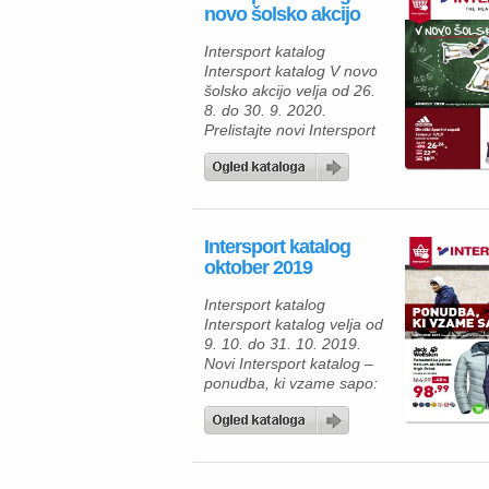
novo šolsko akcijo
Intersport katalog
Intersport katalog V novo
šolsko akcijo velja od 26.
8. do 30. 9. 2020.
Prelistajte novi Intersport
katalog in pogumno v
novo šolsko akcijo: otroški
športni copati Adidas
Tensaur K/C/I od 18, 74 €,
otroški tekaški copati Nike
Intersport katalog
Revolution 5 od 30, 39 €.
oktober 2019
Intersport katalog V novo
šolsko akcijo velja od 26.
Intersport katalog
[…]
Intersport katalog velja od
9. 10. do 31. 10. 2019.
Novi Intersport katalog –
ponudba, ki vzame sapo:
pohodniška jakna Helium
ali High Print moška ali
ženska 98, 99 €. Intersport
katalog velja od 9. 10. do
31. 10. 2019. Prelistajte