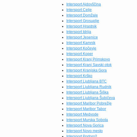
novi Intersport katalog in
Intersport Ajdovščina
preverite akcijsko ponudbo
Intersport Celje
udobnih športnih oblačil in
Intersport Domžale
obutve […]
Intersport Grosuplje
Intersport Hrastnik
Intersport Idrija
Intersport Jesenice
Intersport Kamnik
Intersport Kočevje
Intersport Koper
Intersport Kranj Primskovo
Intersport Kranj Savski otok
Intersport Kranjska Gora
Intersport Krško
Intersport Ljubljana BTC
Intersport Ljubljana Rudnik
Intersport Ljubljana Šiška
Intersport Ljubljana Šubičeva
Intersport Maribor Pobrežje
Intersport Maribor Tabor
Intersport Medvode
Intersport Murska Sobota
Intersport Nova Gorica
Intersport Novo mesto
Intersport Portorož