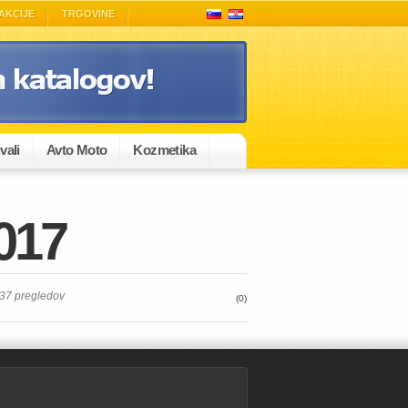
AKCIJE
TRGOVINE
vali
Avto Moto
Kozmetika
017
237 pregledov
(0)