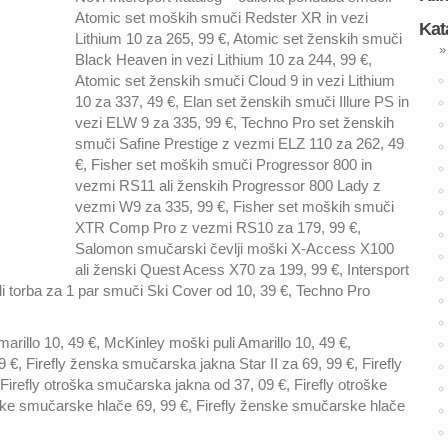
Atomic set moških smuči Redster XR in vezi
Kat
Lithium 10 za 265, 99 €, Atomic set ženskih smuči
»
Black Heaven in vezi Lithium 10 za 244, 99 €,
Atomic set ženskih smuči Cloud 9 in vezi Lithium
10 za 337, 49 €, Elan set ženskih smuči Illure PS in
vezi ELW 9 za 335, 99 €, Techno Pro set ženskih
smuči Safine Prestige z vezmi ELZ 110 za 262, 49
€, Fisher set moških smuči Progressor 800 in
vezmi RS11 ali ženskih Progressor 800 Lady z
vezmi W9 za 335, 99 €, Fisher set moških smuči
XTR Comp Pro z vezmi RS10 za 179, 99 €,
Salomon smučarski čevlji moški X-Access X100
ali ženski Quest Acess X70 za 199, 99 €, Intersport
i torba za 1 par smuči Ski Cover od 10, 39 €, Techno Pro
marillo 10, 49 €, McKinley moški puli Amarillo 10, 49 €,
9 €, Firefly ženska smučarska jakna Star II za 69, 99 €, Firefly
irefly otroška smučarska jakna od 37, 09 €, Firefly otroške
ške smučarske hlače 69, 99 €, Firefly ženske smučarske hlače