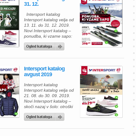
31. 12.
Intersport katalog
Intersport katalog velja od
13. 11. do 31. 12. 2019.
Novi Intersport katalog –
ponudba, ki vzame sapo:
Elan set ženskih smuči
Imagine PS in vezi ELW
9.0 GW za 399, 99 €, set
moških smuči Amphibio 13
C PS in vezi ELX 11.0 GW
Intersport katalog
za 398, 99 €. Ob nakupu
avgust 2019
smuči […]
Intersport katalog
Intersport katalog velja od
21. 08. do 30. 09. 2019.
Novi Intersport katalog –
skoči nazaj v šolo: otroški
tekaški copati Star Runner
2 GS fantovski ali dekliški
29, 99 €. Intersport
katalog velja od 21. 08. do
30. 09. 2019. Intersport