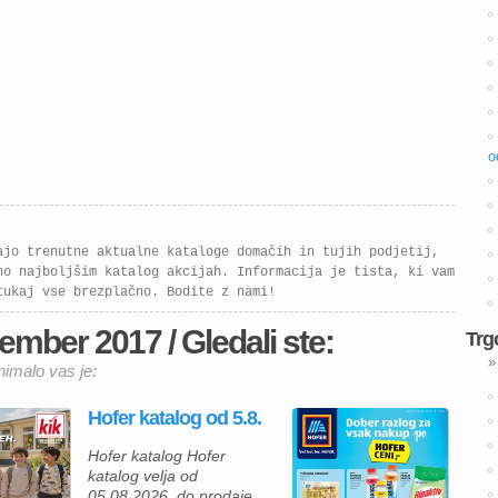
o
ajo trenutne aktualne kataloge domačih in tujih podjetij,
no najboljšim katalog akcijah. Informacija je tista, ki vam
tukaj vse brezplačno. Bodite z nami!
ember 2017 / Gledali ste:
Trg
»
nimalo vas je:
Hofer katalog od 5.8.
Hofer katalog Hofer
katalog velja od
05.08.2026. do prodaje