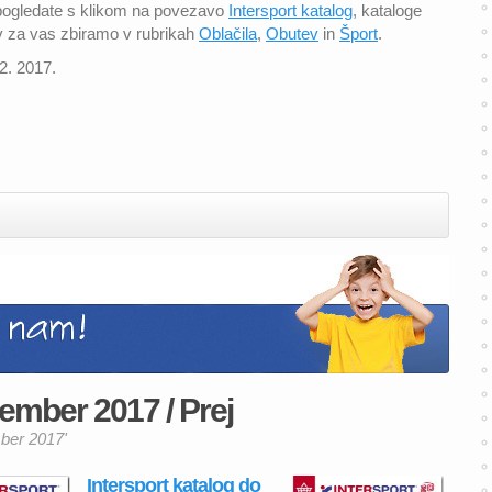
o pogledate s klikom na povezavo
Intersport katalog
, kataloge
v za vas zbiramo v rubrikah
Oblačila
,
Obutev
in
Šport
.
12. 2017.
cember 2017 / Prej
mber 2017'
Intersport katalog do