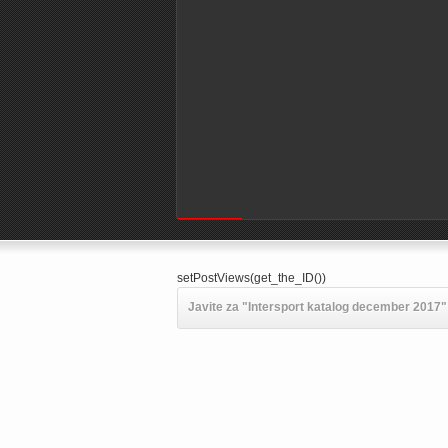
Powered by
setPostViews(get_the_ID())
Javite za "Intersport katalog december 2017" 