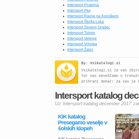
Intersport Postojna
Intersport Ptuj
Intersport Ravne na Koroškem
Intersport Škofja Loka
Intersport Slovenj Gradec
Intersport Tolmin
Intersport Velenje
Intersport Vrhnika
Intersport Žalec
By: Vsikatalogi.si
Vsikatalogi.si za vas zbir
ter vas obveščamo o trenut
prihrani denar! Za vas je 
Intersport katalog dec
Uz 'Intersport katalog december 2017' za
KiK katalog
Presegamo veselje v
šolskih klopeh