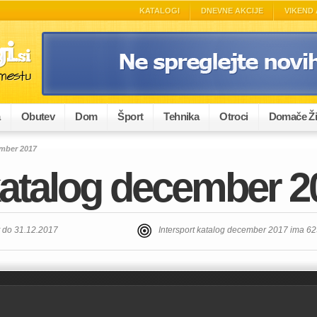
KATALOGI
DNEVNE AKCIJE
VIKEND 
a
Obutev
Dom
Šport
Tehnika
Otroci
Domače Ži
ember 2017
 katalog december 2
t do 31.12.2017
Intersport katalog december 2017 ima 6