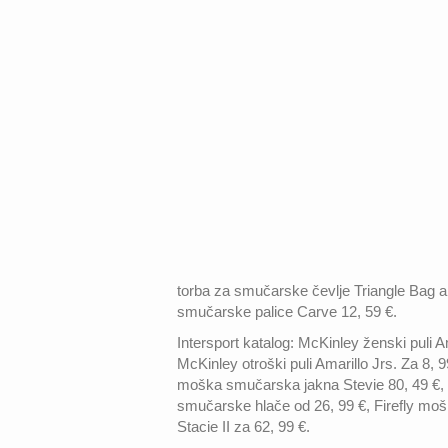
torba za smučarske čevlje Triangle Bag al
smučarske palice Carve 12, 59 €.
Intersport katalog: McKinley ženski puli A
McKinley otroški puli Amarillo Jrs. Za 8, 9
moška smučarska jakna Stevie 80, 49 €, F
smučarske hlače od 26, 99 €, Firefly mo
Stacie II za 62, 99 €.