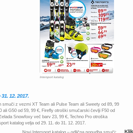
Intersport katalog
 31. 12. 2017.
kih smuči z vezmi XT Team ali Pulse Team ali Sweety od 89, 99
 ali G50 od 59, 99 €, Firefly otroški smučarski čevlji F50 od
čelada Snowfoxy več barv 23, 99 €, Techno Pro otroška
ort katalog velja od 29. 11. do 31. 12. 2017.
Kli
Novi Intersport katalog – odlična ponudba smuči: