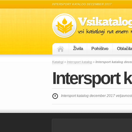
INTERSPORT KATALOG DECEMBER 2017
Živila
Pohištvo
Oblačil
Katalogi
»
Intersport katalog
»
Intersport katalog dec
Intersport
Intersport katalog december 2017 veljavnos