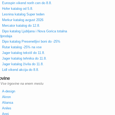
Eurospin vikend norih cen do 8.8.
Hofer katalog od 5.8.
Lesnina katalog Super teden
Merkur katalog avgust 2026
Mercator katalog do 12.8.
Dipo katalog Ljubljana i Nova Gorica totalna
dprodaja
Dipo katalog Presenetljivi boni do -25%
Rutar katalog -25% na vse
Jager katalog tekstil do 11.8.
Jager katalog tehnika do 11.8.
Jager katalog živila do 11.8.
Lidl vikend akcija do 8.8.
ovine
Vse trgovine na enem mestu
A-design
Akron
Aliansa
Aniles
Anni