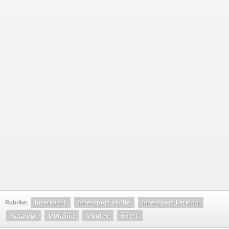
Rubrike:
Intersport
Intersport akcija
Intersport katalog
Katalogi
Oblačila
Obutev
Šport