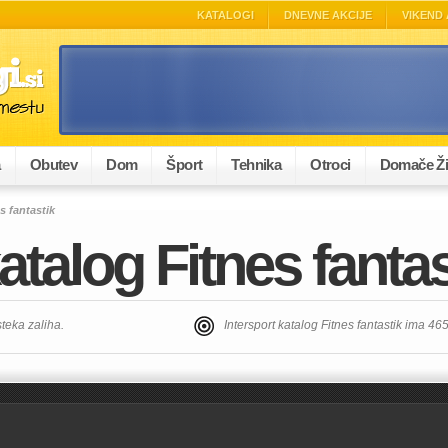
KATALOGI
DNEVNE AKCIJE
VIKEND 
a
Obutev
Dom
Šport
Tehnika
Otroci
Domače Ži
s fantastik
atalog Fitnes fantas
steka zaliha.
Intersport katalog Fitnes fantastik ima 4