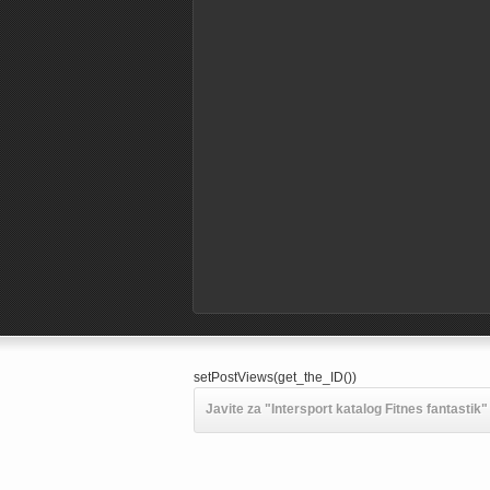
setPostViews(get_the_ID())
Javite za "Intersport katalog Fitnes fantastik" 