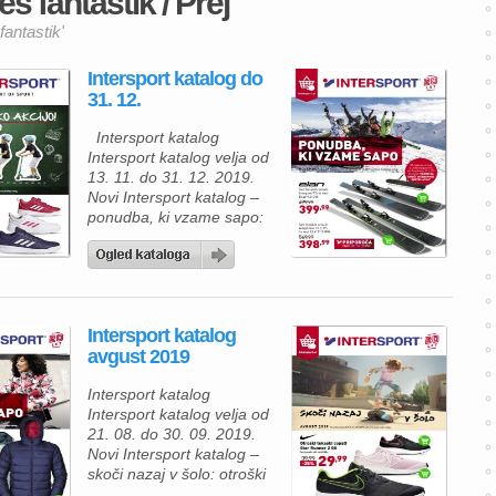
es fantastik / Prej
fantastik'
Intersport katalog do
31. 12.
Intersport katalog
Intersport katalog velja od
13. 11. do 31. 12. 2019.
Novi Intersport katalog –
ponudba, ki vzame sapo:
Elan set ženskih smuči
Imagine PS in vezi ELW
9.0 GW za 399, 99 €, set
moških smuči Amphibio 13
C PS in vezi ELX 11.0 GW
Intersport katalog
za 398, 99 €. Ob nakupu
avgust 2019
smuči […]
Intersport katalog
Intersport katalog velja od
21. 08. do 30. 09. 2019.
Novi Intersport katalog –
skoči nazaj v šolo: otroški
tekaški copati Star Runner