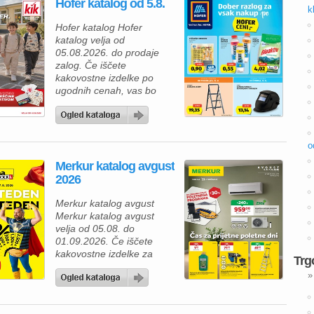
Hofer katalog od 5.8.
k
Hofer katalog Hofer
katalog velja od
05.08.2026. do prodaje
zalog. Če iščete
kakovostne izdelke po
ugodnih cenah, vas bo
aktualna ponudba HOFER
zagotovo navdušila. Med
izdelki za vsakodnevno
uporabo najdete številne
o
prehrambene izdelke,
Merkur katalog avgust
pijače, izdelke za dom in
2026
gospodinjstvo ter
uporabne pripomočke za
Merkur katalog avgust
različna opravila. Za hiter
Merkur katalog avgust
zajtrk ali malico lahko
velja od 05.08. do
izberete piščančje
01.09.2026. Če iščete
hrenovke 200 […]
kakovostne izdelke za
Trg
dom, vrt in delavnico, vas
»
bo aktualna ponudba iz
Merkur kataloga zagotovo
navdušila. Izkoristite