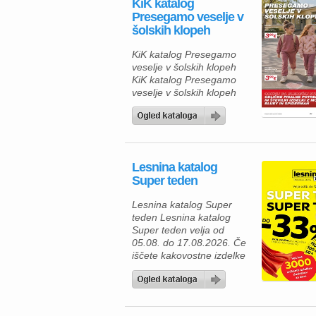
KiK katalog
Presegamo veselje v
šolskih klopeh
KiK katalog Presegamo
veselje v šolskih klopeh
KiK katalog Presegamo
veselje v šolskih klopeh
vlja od 10.8.2026. do
prodaje zalog. V novem
KiK katalogu šola vas
čakajo udobna in cenovno
dostopna športna oblačila
Lesnina katalog
za otroke in odrasle, ki
Super teden
združujejo praktičnost,
sodoben videz in prijetne
Lesnina katalog Super
materiale. Tako lahko vsa
teden Lesnina katalog
družina uživa v
Super teden velja od
usklajenem športnem
05.08. do 17.08.2026. Če
slogu po […]
iščete kakovostne izdelke
za prijetnejši in lepše
urejen dom, vas bo
aktualna ponudba iz
Lesnina kataloga zagotovo