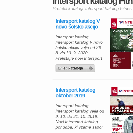
Intersport katalog Fitn
Pretekli katalogi 'Intersport katalog Fitnes 
Intersport katalog V
novo šolsko akcijo
Intersport katalog
Intersport katalog V novo
šolsko akcijo velja od 26.
8. do 30. 9. 2020.
Prelistajte novi Intersport
katalog in pogumno v
novo šolsko akcijo: otroški
športni copati Adidas
Tensaur K/C/I od 18, 74 €,
otroški tekaški copati Nike
Intersport katalog
Revolution 5 od 30, 39 €.
oktober 2019
Intersport katalog V novo
šolsko akcijo velja od 26.
Intersport katalog
[…]
Intersport katalog velja od
9. 10. do 31. 10. 2019.
Novi Intersport katalog –
ponudba, ki vzame sapo:
pohodniška jakna Helium