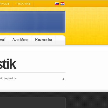
AKCIJE
TRGOVINE
vali
Avto Moto
Kozmetika
tik
656 pregledov
(0)