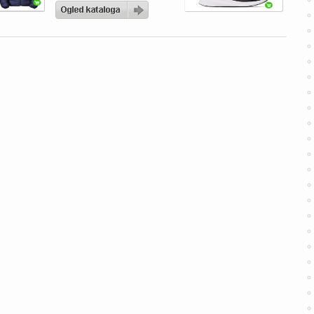
2 GS fantovski ali dekliški
29, 99 €. Intersport
katalog velja od 21. 08. do
30. 09. 2019. Intersport
katalog: otroški copati
Altasport fantovski ali
dekliški od 22, 49 €, […]