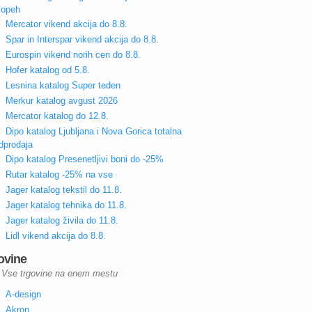
lopeh
Mercator vikend akcija do 8.8.
Spar in Interspar vikend akcija do 8.8.
Eurospin vikend norih cen do 8.8.
Hofer katalog od 5.8.
Lesnina katalog Super teden
Merkur katalog avgust 2026
Mercator katalog do 12.8.
Dipo katalog Ljubljana i Nova Gorica totalna
dprodaja
Dipo katalog Presenetljivi boni do -25%
Rutar katalog -25% na vse
Jager katalog tekstil do 11.8.
Jager katalog tehnika do 11.8.
Jager katalog živila do 11.8.
Lidl vikend akcija do 8.8.
ovine
Vse trgovine na enem mestu
A-design
Akron