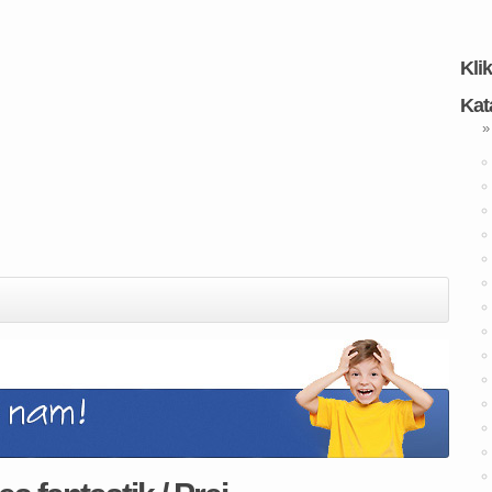
Kli
Kat
»