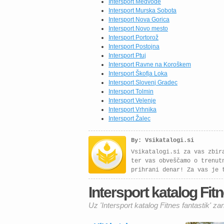
Intersport Medvode
Intersport Murska Sobota
Intersport Nova Gorica
Intersport Novo mesto
Intersport Portorož
Intersport Postojna
Intersport Ptuj
Intersport Ravne na Koroškem
Intersport Škofja Loka
Intersport Slovenj Gradec
Intersport Tolmin
Intersport Velenje
Intersport Vrhnika
Intersport Žalec
By: Vsikatalogi.si
Vsikatalogi.si za vas zbir
ter vas obveščamo o trenut
prihrani denar! Za vas je 
Intersport katalog Fitn
Uz 'Intersport katalog Fitnes fantastik' za