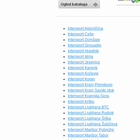
ali High Print moška ali
ženska 98, 99 €. Intersport
katalog velja od 9. 10. do
31. 10. 2019. Prelistajte
novi Intersport katalog in
Intersport Ajdovščina
preverite akcijsko ponudbo
Intersport Celje
udobnih športnih oblačil in
Intersport Domžale
obutve […]
Intersport Grosuplje
Intersport Hrastnik
Intersport Idrija
Intersport Jesenice
Intersport Kamnik
Intersport Kočevje
Intersport Koper
Intersport Kranj Primskovo
Intersport Kranj Savski otok
Intersport Kranjska Gora
Intersport Krško
Intersport Ljubljana BTC
Intersport Ljubljana Rudnik
Intersport Ljubljana Šiška
Intersport Ljubljana Šubičeva
Intersport Maribor Pobrežje
Intersport Maribor Tabor