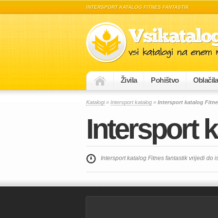
INTERSPORT KATALOG FITNES FANTASTIK
Živila
Pohištvo
Oblačil
Katalogi
»
Intersport katalog
»
Intersport katalog Fitne
Intersport k
Intersport katalog Fitnes fantastik vrijedi do i