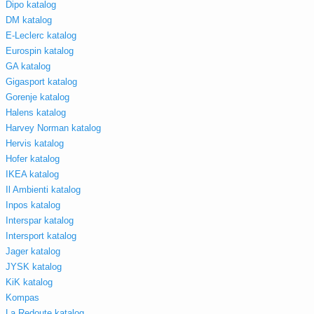
Dipo katalog
DM katalog
E-Leclerc katalog
Eurospin katalog
GA katalog
Gigasport katalog
Gorenje katalog
Halens katalog
Harvey Norman katalog
Hervis katalog
Hofer katalog
IKEA katalog
Il Ambienti katalog
Inpos katalog
Interspar katalog
Intersport katalog
Jager katalog
JYSK katalog
KiK katalog
Kompas
La Redoute katalog