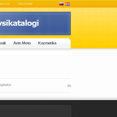
AKCIJE
TRGOVINE
vali
Avto Moto
Kozmetika
regledov
(1)