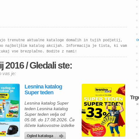
o
ajo trenutne aktualne kataloge domačih in tujih podjetij,
no najboljšim katalog akcijah. Informacija je tista, ki vam
tukaj vse brezplačno. Bodite z nami!
j 2016 / Gledali ste:
o vas je:
Lesnina katalog
Super teden
Trg
Lesnina katalog Super
»
teden Lesnina katalog
Super teden velja od
05.08. do 17.08.2026. Če
iščete kakovostne izdelke
za prijetnejši in lepše
urejen dom, vas bo