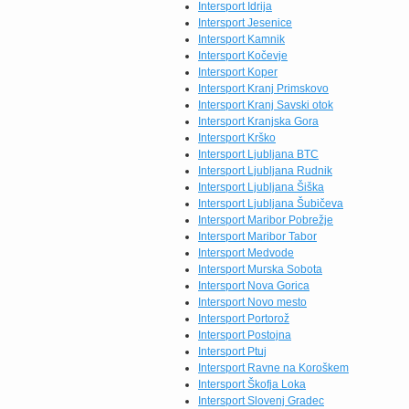
Intersport Idrija
Intersport Jesenice
Intersport Kamnik
Intersport Kočevje
Intersport Koper
Intersport Kranj Primskovo
Intersport Kranj Savski otok
Intersport Kranjska Gora
Intersport Krško
Intersport Ljubljana BTC
Intersport Ljubljana Rudnik
Intersport Ljubljana Šiška
Intersport Ljubljana Šubičeva
Intersport Maribor Pobrežje
Intersport Maribor Tabor
Intersport Medvode
Intersport Murska Sobota
Intersport Nova Gorica
Intersport Novo mesto
Intersport Portorož
Intersport Postojna
Intersport Ptuj
Intersport Ravne na Koroškem
Intersport Škofja Loka
Intersport Slovenj Gradec