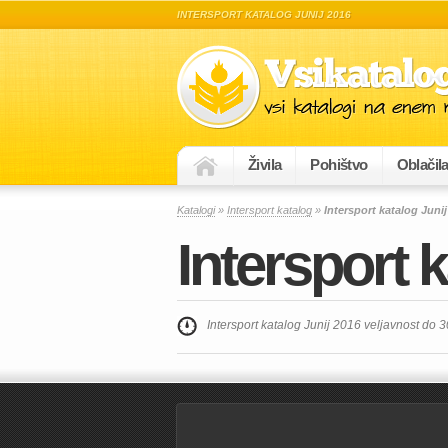
INTERSPORT KATALOG JUNIJ 2016
Živila
Pohištvo
Oblačil
Katalogi
»
Intersport katalog
»
Intersport katalog Juni
Intersport 
Intersport katalog Junij 2016 veljavnost do 