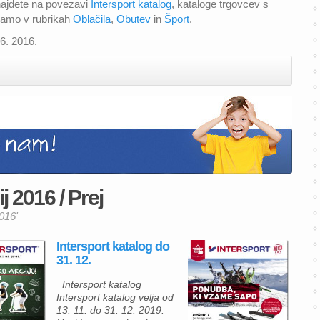
 najdete na povezavi
Intersport katalog
, kataloge trgovcev s
ramo v rubrikah
Oblačila
,
Obutev
in
Šport
.
06. 2016.
j 2016 / Prej
2016'
Intersport katalog do
31. 12.
Intersport katalog
Intersport katalog velja od
13. 11. do 31. 12. 2019.