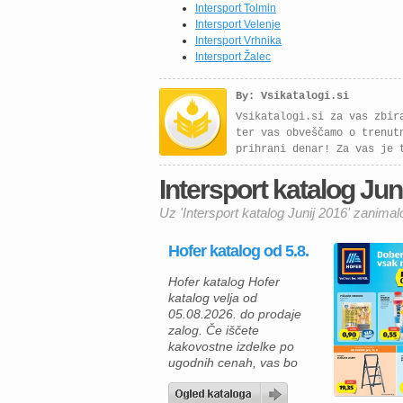
Intersport Tolmin
Intersport Velenje
Intersport Vrhnika
Intersport Žalec
By: Vsikatalogi.si
Vsikatalogi.si za vas zbir
ter vas obveščamo o trenut
prihrani denar! Za vas je 
Intersport katalog Juni
Uz 'Intersport katalog Junij 2016' zanimal
Hofer katalog od 5.8.
Hofer katalog Hofer
katalog velja od
05.08.2026. do prodaje
zalog. Če iščete
kakovostne izdelke po
ugodnih cenah, vas bo
aktualna ponudba HOFER
zagotovo navdušila. Med