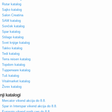
Rutar katalog
Sajko katalog
Salon Creatina
SAM katalog
Sonček katalog
Spar katalog
Stilago katalog
Svet knjige katalog
Takko katalog
Tedi katalog
Terra reisen katalog
Topdom katalog
Tupperware katalog
Tuš katalog
Vitalmarket katalog
Živex katalog
nji katalogi
Mercator vikend akcija do 8.8.
Spar in Interspar vikend akcija do 8.8.
Eurospin vikend norih cen do 8.8.