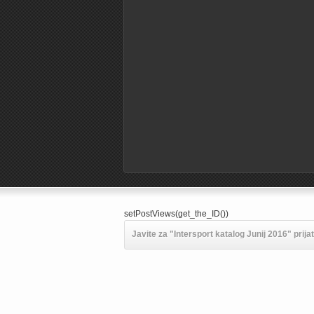
setPostViews(get_the_ID())
Javite za "Intersport katalog Junij 2016" prija