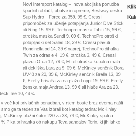
Novi Intersport katalog – nova akcijska ponudba
Kli
športnih oblačil, obutve in opreme; Bestway deska
Kat
Sup Hydro – Force za 359, 99 €, Cressi
pripomoček za učenje potapljanja Junior Dive Stick
»
ali Ring 15, 99 €, Technopro maska Tahiti 15, 99 €,
otroška maska Sundi 9, 09 €, TechnoPro otroški
potapljaški set Sales 18, 39 €, Cressi plavuti
Rondinella od 14, 39 € naprej, TechnoPro dihalka
Twin za odrasle 4, 19 €, otroška 3, 49 €, Cressi
plavuti Orca 12, 79 €, Etirel otroška kopalna mala
ali dekliška Lara za 9, 09 €, McKinley senčnik Bora
UV40 za 20, 99 €, McKinley senčnik Brella 13, 99
€, Firefly brisača za na plažo Loppi 19, 59 €, Firefly
ženska maja Andrea 13, 99 € ali hlače Ara za 23,
eck Tee 10, 49 €.
jte v več kot privlačnih ponudbah, v njem boste brez dvoma našli
ki smo ga ta teden za Vas izbrali kot katalog tedna: McKinley
j, McKinley plažni šotor 220 za 33, 74 €, McKinley spalna
0 % Pika prihranka ob nakupu Teva sandalov Torin, ki jih lahko