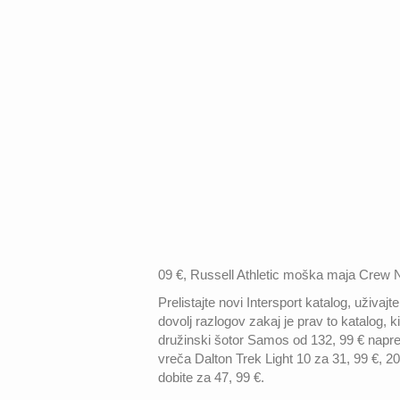
09 €, Russell Athletic moška maja Crew N
Prelistajte novi Intersport katalog, uživa
dovolj razlogov zakaj je prav to katalog, 
družinski šotor Samos od 132, 99 € napre
vreča Dalton Trek Light 10 za 31, 99 €, 2
dobite za 47, 99 €.