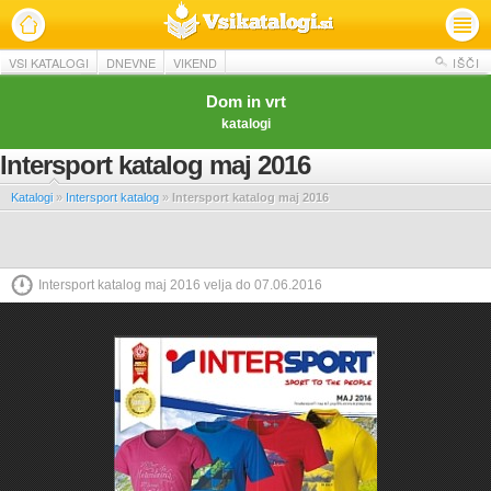
VSI KATALOGI
DNEVNE
VIKEND
IŠČI
Dom in vrt
katalogi
Intersport katalog maj 2016
Katalogi
»
Intersport katalog
»
Intersport katalog maj 2016
Intersport katalog maj 2016 velja do 07.06.2016