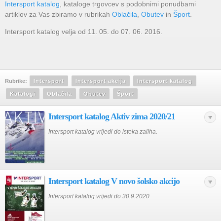
Intersport katalog
, kataloge trgovcev s podobnimi ponudbami
artiklov za Vas zbiramo v rubrikah
Oblačila
,
Obutev
in
Šport
.
Intersport katalog velja od 11. 05. do 07. 06. 2016.
Rubrike:
Intersport
Intersport akcija
Intersport katalog
Katalogi
Oblačila
Obutev
Šport
Intersport katalog Aktiv zima 2020/21
Intersport katalog vrijedi do isteka zaliha.
Intersport katalog V novo šolsko akcijo
Intersport katalog vrijedi do 30.9.2020