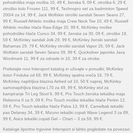
pohodniška maja moška 10, 49 €, ženska 9, 09 €, otroška 6, 29 €,
otroško kolo Frozen 111, 99 €, Technopro set za badminton Speed
200/4 za 14, 99 €, Jack Wolfskin otroški sandali Seven Seans 27,
99 €, Russell Athletic moška maja Crew Neck Tee 10, 49 €, Russell
Athletic moške hlače Raw-Edge 20, 99 €, McKinley moške
pohodniške hlače Cunco 34, 99 €, ženske za 30, 09 €, otroške 19,
59 €, McKinley sandali Jolk 29, 99 €, McKinley ženski sandali
Bahamas 29, 79 €, McKinley otroški sandali Vapor 25, 59 €, Jack
Wolfskin sandali Seven Seans 39, 99 €, Quicksilver japonke Java
Wordmark 11, 99 € za odrasle in 10, 39 € za otroke.
Prelistajte novi Intersport katalog in uživajte v ponudbi; McKinley
šotor Finduka od 69, 99 €, McKinley spalna vreča 16, 79 €,
McKinley napihljiva blazina Airbed od 10, 50 € naprej, McKinley
samonapihljiva blazina L70 za 49, 99 €, McKinley stol za
kampiranje Tri Leg Stool 6, 99 €, Pro Touch ženska tekaška maja
Rebenna II za 9, 09 €, Pro Touch moške tekaške hlače Perkin 12,
59 €, Pro Touch tekaške hlače Palva 13, 99 €, Camelbak tekaški
pas Delaney 34, 39 €, Mizuno tekaški copati Wave Legend 3 za 89,
99 €, Asics tekaški copati Gel – Chart – 3 za 59, 99 €.
Kataloge športne trgovine Intersport si lahko pogledate na povezavi