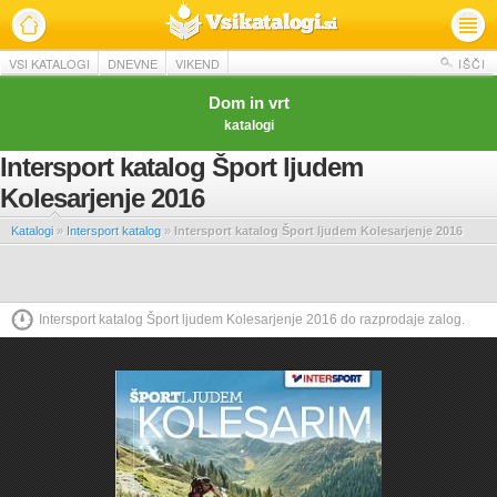
VSI KATALOGI
DNEVNE
VIKEND
IŠČI
Dom in vrt
katalogi
Intersport katalog Šport ljudem
Kolesarjenje 2016
Katalogi
»
Intersport katalog
»
Intersport katalog Šport ljudem Kolesarjenje 2016
Intersport katalog Šport ljudem Kolesarjenje 2016 do razprodaje zalog.