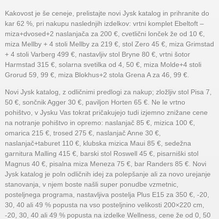
Kakovost je še ceneje, prelistajte novi Jysk katalog in prihranite do
kar 62 %, pri nakupu naslednjih izdelkov: vrtni komplet Ebeltoft –
miza+dvosed+2 naslanjača za 200 €, cvetlični lonček že od 10 €,
miza Mellby + 4 stoli Mellby za 219 €, stol Zero 45 €, miza Grimstad
+ 4 stoli Varberg 499 €, nastavljiv stol Bryne 80 €, vrtni šotor
Harmstad 315 €, solarna svetilka od 4, 50 €, miza Molde+4 stoli
Grorud 59, 99 €, miza Blokhus+2 stola Grena A za 46, 99 €.
Novi Jysk katalog, z odličnimi predlogi za nakup; zložljiv stol Pisa 7,
50 €, sončnik Agger 30 €, paviljon Horten 65 €. Ne le vrtno
pohištvo, v Jysku Vas tokrat pričakujejo tudi izjemno znižane cene
na notranje pohištvo in opremo: naslanjač 85 €, mizica 100 €,
omarica 215 €, trosed 275 €, naslanjač Anne 30 €,
naslanjač+taburet 110 €, klubska mizica Maui 85 €, sedežna
garnitura Malling 415 €, barski stol Roswell 45 €, pisarniški stol
Magnus 40 €, pisalna miza Meneza 75 €, bar Randers 85 €. Novi
Jysk katalog je poln odličnih idej za polepšanje ali za novo urejanje
stanovanja, v njem boste našli super ponudbe vzmetnic,
posteljnega programa, nastavljiva postelja Plus E15 za 350 €, -20,
30, 40 ali 49 % popusta na vso posteljnino velikosti 200×220 cm,
-20, 30, 40 ali 49 % popusta na izdelke Wellness, cene že od 0, 50