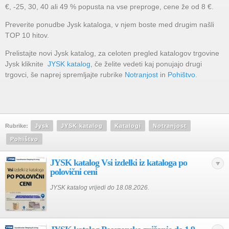
€, -25, 30, 40 ali 49 % popusta na vse preproge, cene že od 8 €.
Preverite ponudbe Jysk kataloga, v njem boste med drugim našli
TOP 10 hitov.
Prelistajte novi Jysk katalog, za celoten pregled katalogov trgovine
Jysk kliknite
JYSK katalog
, če želite vedeti kaj ponujajo drugi
trgovci, še naprej spremljajte rubrike
Notranjost
in
Pohištvo
.
Rubrike:
Jysk
JYSK katalog
Katalogi
Notranjost
Pohištvo
JYSK katalog Vsi izdelki iz kataloga po
polovični ceni
JYSK katalog vrijedi do 18.08.2026.