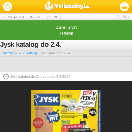
VSI KATALOGI
DNEVNE
VIKEND
IŠČI
Dom in vrt
katalogi
Jysk katalog do 2.4.
Katalogi
»
JYSK katalog
»
Jysk katalog do 2.4.
Jysk katalog do 2.4. velja do 2.4.2014