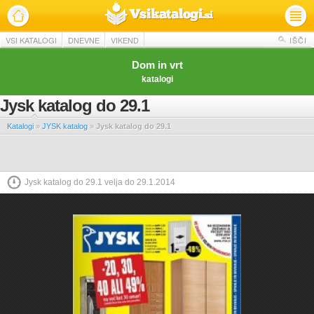
VSI KATALOGI
DNEVNE
VIKEND
IŠČI
Dom in vrt
katalogi
Jysk katalog do 29.1
Katalogi
»
JYSK katalog
»
Jysk katalog do 29.1
Jysk katalog do 29.1 velja do 29.1.2014