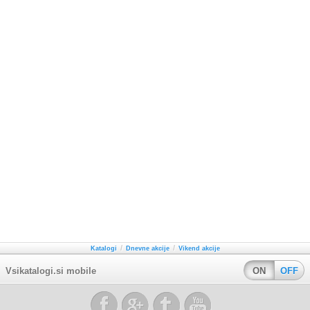
/
/
Katalogi
Dnevne akcije
Vikend akcije
Vsikatalogi.si mobile
ON
OFF