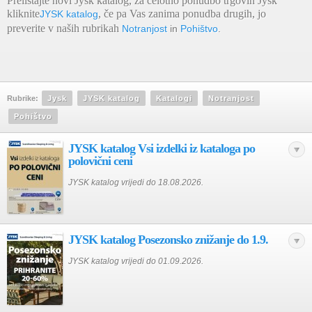
Prelistajte novi Jysk katalog, za celotno ponudbo trgovin Jysk
kliknite
, če pa Vas zanima ponudba drugih, jo
JYSK katalog
preverite v naših rubrikah
Notranjost
in
Pohištvo
.
Rubrike:
Jysk
JYSK katalog
Katalogi
Notranjost
Pohištvo
JYSK katalog Vsi izdelki iz kataloga po
polovični ceni
JYSK katalog vrijedi do 18.08.2026.
JYSK katalog Posezonsko znižanje do 1.9.
JYSK katalog vrijedi do 01.09.2026.