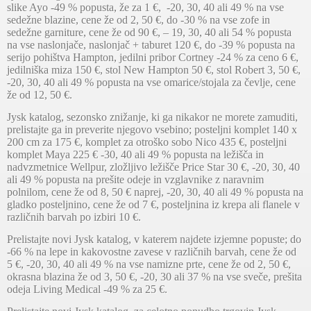
slike Ayo -49 % popusta, že za 1 €,
-20, 30, 40 ali 49 % na vse
sedežne blazine, cene že od 2, 50 €, do -30 % na vse zofe in
sedežne garniture, cene že od 90 €, – 19, 30, 40 ali 54 % popusta
na vse naslonjače, naslonjač + taburet 120 €, do -39 % popusta na
serijo pohištva Hampton, jedilni pribor Cortney -24 % za ceno 6 €,
jedilniška miza 150 €, stol New Hampton 50 €, stol Robert 3, 50 €,
-20, 30, 40 ali 49 % popusta na vse omarice/stojala za čevlje, cene
že od 12, 50 €.
Jysk katalog, sezonsko znižanje, ki ga nikakor ne morete zamuditi,
prelistajte ga in preverite njegovo vsebino; posteljni komplet 140 x
200 cm za 175 €, komplet za otroško sobo Nico 435 €, posteljni
komplet Maya 225 € -30, 40 ali 49 % popusta na ležišča in
nadvzmetnice Wellpur, zložljivo ležišče Price Star 30 €, -20, 30, 40
ali 49 % popusta na prešite odeje in vzglavnike z naravnim
polnilom, cene že od 8, 50 € naprej, -20, 30, 40 ali 49 % popusta na
gladko posteljnino, cene že od 7 €, posteljnina iz krepa ali flanele v
različnih barvah po izbiri 10 €.
Prelistajte novi Jysk katalog, v katerem najdete izjemne popuste; do
-66 % na lepe in kakovostne zavese v različnih barvah, cene že od
5 €, -20, 30, 40 ali 49 % na vse namizne prte, cene že od 2, 50 €,
okrasna blazina že od 3, 50 €, -20, 30 ali 37 % na vse sveče, prešita
odeja Living Medical -49 % za 25 €.