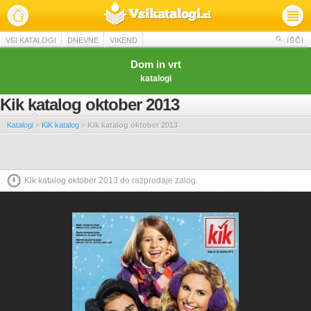
VSI KATALOGI
DNEVNE
VIKEND
IŠČI
Dom in vrt
katalogi
Kik katalog oktober 2013
Katalogi
»
KiK katalog
»
Kik katalog oktober 2013
Kik katalog oktober 2013 do razprodaje zalog.