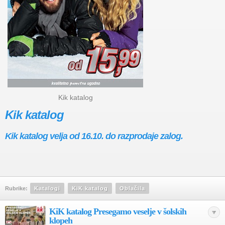
Kik katalog
Kik katalog
Kik katalog velja od 16.10. do razprodaje zalog.
Rubrike:
Katalogi
KiK katalog
Oblačila
KiK katalog Presegamo veselje v šolskih
klopeh