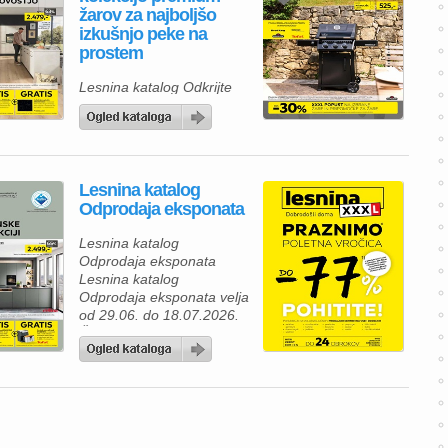
žarov za najboljšo
izkušnjo peke na
prostem
Lesnina katalog Odkrijte
novo kolekcijo premium
žarov za najboljšo izkušnjo
peke na prostem Lesnina
katalog velja od 06.07. do
30.09.2026.
Lesnina katalog
Odprodaja eksponata
Lesnina katalog
Odprodaja eksponata
Lesnina katalog
Odprodaja eksponata velja
od 29.06. do 18.07.2026.
Če razmišljate o prenovi
svojega doma, je zdaj
odlična priložnost, da
izkoristite Lesnina poletno
razprodajo eksponatov z
izjemnimi popusti. V
Lesnina katalogu vas