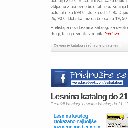
postelja 222 €. V Lesnini vas čaka ugodn
vključno z osnovno belo tehniko. Kuhinj
belo tehniko 599 €, stol že od 17, 90 €, je
29, 90 €, klubska mizica boxxx za 19, 90
Prelistajte novi Lesnina katalog, za celot
drugi, le to preverite v rubriki
.
Pohištvo
Če vam je katalog všeč javite prijateljem!
Lesnina katalog do 21.
Pretekli katalogi 'Lesnina katalog do 21.12
Lesnina katalog
Dokazano najboljše
razmerje med ceno in