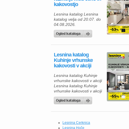
kakovostjo
Lesnina katalog Lesnina
katalog velja od 20.07. do
04.08.2026.
Lesnina katalog
Kuhinje vrhunske
kakovosti v akciji
Lesnina katalog Kuhinje
vrhunske kakovosti v akciji
Lesnina katalog Kuhinje
vrhunske kakovosti v akciji
velja do 18.07.2026. Če
iščete novo kuhinjo, je zdaj
odlična priložnost, da
izkoristite ugodnosti iz
kataloga Lesnina XXXL.
Na voljo so sodobne
Lesnina Cerknica
kuhinje po meri, ki
Lesnina Hoče