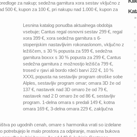
Kli
 predloge za nakup; sedežna garnitura xora sestav vključno z
nad 500 €, kupon za 100 €, pri nakupu nad 1.000 €, kupon za
Kat
»
Lesnina katalog ponudba aktualnega obdobja
vsebuje; Cantus regal osnovni sestav 299 €, regal
xora 399 €, xora sedežna garnitura s 6-
stopenjskim nastavljivim rokonaslonom, vključno z
ležiščem, s 30 % popusta za 599 €, sedežna
garnitura boxxx s 30 % popusta za 299 €, Cantus
sedežna garnitura z možnostjo ležišča 799 €,
trosed v rjavi ali bordo rdeči barvi 222 €, 10 %
XXXL popusta na sestavljiv program otroške sobe
Alples, sestavljiv program omar; omara 3D že od
137 €, nastavek nad 3D omaro že od 79 €,
nastavek nad 2 D omaro že od 86 €, sestavljiv
program. 1-delna omara s predali 149 €, kotna
omara 169 €, 3-delna omara 229 €, zaključna
ištva po ugodnih cenah, omare s harmonika vrati so izdelane
ero potrebujejo le malo prostora za odpiranje, masivna bukova