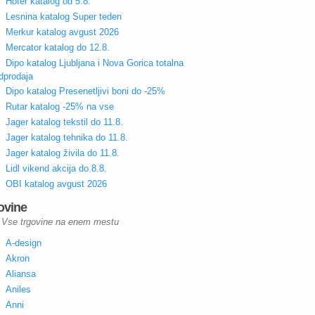
Hofer katalog od 5.8.
Lesnina katalog Super teden
Merkur katalog avgust 2026
Mercator katalog do 12.8.
Dipo katalog Ljubljana i Nova Gorica totalna
dprodaja
Dipo katalog Presenetljivi boni do -25%
Rutar katalog -25% na vse
Jager katalog tekstil do 11.8.
Jager katalog tehnika do 11.8.
Jager katalog živila do 11.8.
Lidl vikend akcija do 8.8.
OBI katalog avgust 2026
ovine
Vse trgovine na enem mestu
A-design
Akron
Aliansa
Aniles
Anni