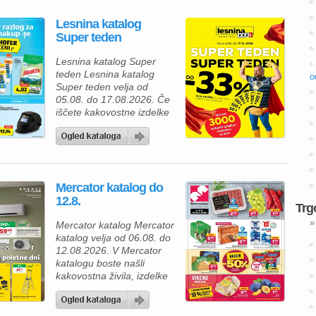
Lesnina katalog
Super teden
Lesnina katalog Super
teden Lesnina katalog
o
Super teden velja od
05.08. do 17.08.2026. Če
iščete kakovostne izdelke
za prijetnejši in lepše
urejen dom, vas bo
aktualna ponudba iz
Lesnina kataloga zagotovo
navdušila. Izkoristite
Mercator katalog do
odlične akcijske cene in
12.8.
bogato izbiro izdelkov za
Trg
spalnico, kopalnico,
»
Mercator katalog Mercator
kuhinjo in jedilnico ter svoj
katalog velja od 06.08. do
dom opremite po
12.08.2026. V Mercator
ugodnejših cenah. Poleg
katalogu boste našli
številnih […]
kakovostna živila, izdelke
za gospodinjstvo in
številne priljubljene
blagovne znamke po