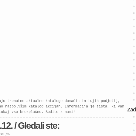
čakajo kakovostne kuhinje,
spalnice in dnevno
pohištvo, ki bodo vašemu
domu dali sodoben videz
in več funkcionalnosti.
Izkoristite znižanja […]
ajo trenutne aktualne kataloge domačih in tujih podjetij,
no najboljšim katalog akcijah. Informacija je tista, ki vam
Zad
tukaj vse brezplačno. Bodite z nami!
2. / Gledali ste:
as je: