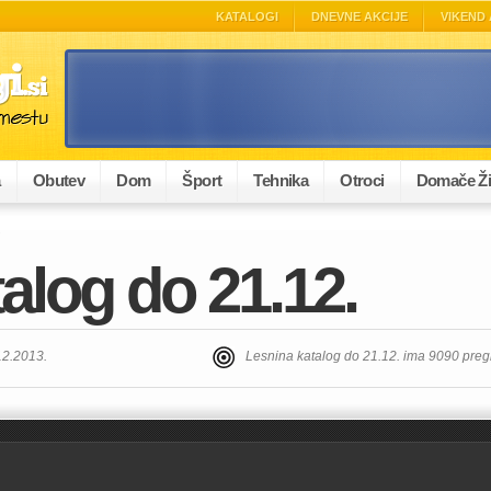
KATALOGI
DNEVNE AKCIJE
VIKEND 
a
Obutev
Dom
Šport
Tehnika
Otroci
Domače Ži
.
alog do 21.12.
12.2013.
Lesnina katalog do 21.12. ima 9090 pre