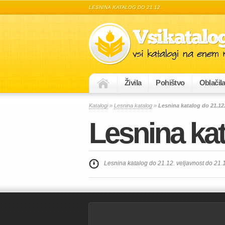
LESNINA KATALOG DO 21.12.
Živila
Pohištvo
Oblačil
Katalogi
»
Lesnina katalog
»
Lesnina katalog do 21.12
Lesnina kat
Lesnina katalog do 21.12. veljavnost do 21.