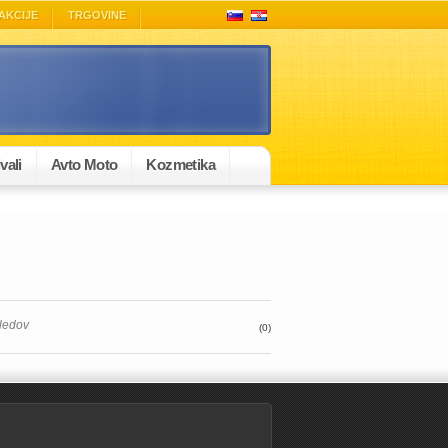
AKCIJE
TRGOVINE
vali
Avto Moto
Kozmetika
gledov
(0)