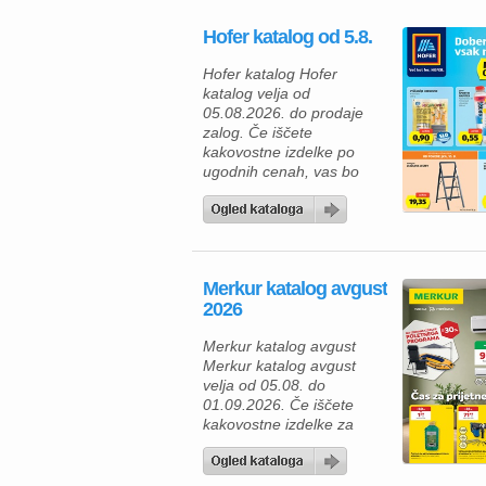
Hofer katalog od 5.8.
Hofer katalog Hofer
katalog velja od
05.08.2026. do prodaje
zalog. Če iščete
kakovostne izdelke po
ugodnih cenah, vas bo
aktualna ponudba HOFER
zagotovo navdušila. Med
izdelki za vsakodnevno
uporabo najdete številne
prehrambene izdelke,
Merkur katalog avgust
pijače, izdelke za dom in
2026
gospodinjstvo ter
uporabne pripomočke za
Merkur katalog avgust
različna opravila. Za hiter
Merkur katalog avgust
zajtrk ali malico lahko
velja od 05.08. do
izberete piščančje
01.09.2026. Če iščete
hrenovke 200 […]
kakovostne izdelke za
dom, vrt in delavnico, vas
bo aktualna ponudba iz
Merkur kataloga zagotovo