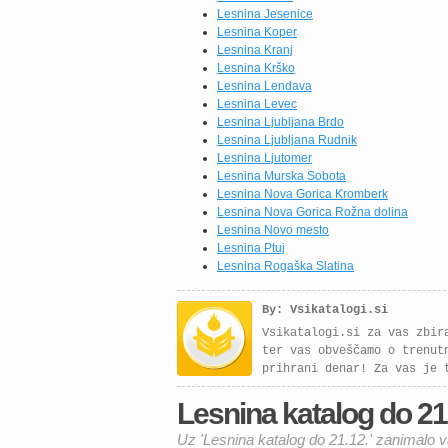
združujejo vrhunsko
Lesnina Jesenice
kakovost, funkcionalnost in
Lesnina Koper
eleganten videz. Izbirate
Lesnina Kranj
lahko med različnimi
Lesnina Krško
postavitvami in barvnimi
Lesnina Lendava
kombinacijami, […]
Lesnina Levec
Lesnina Ljubljana Brdo
Lesnina Ljubljana Rudnik
Lesnina Ljutomer
Lesnina Murska Sobota
Lesnina Nova Gorica Kromberk
Lesnina Nova Gorica Rožna dolina
Lesnina Novo mesto
Lesnina Ptuj
Lesnina Rogaška Slatina
By: Vsikatalogi.si
Vsikatalogi.si za vas zbir
ter vas obveščamo o trenut
prihrani denar! Za vas je 
Lesnina katalog do 21.1
Uz 'Lesnina katalog do 21.12.' zanimalo v