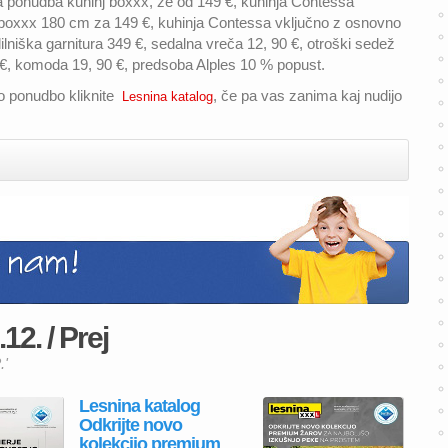
a ponudba kuhinj boxxx, že od 149 €, kuhinja Contessa
a boxxx 180 cm za 149 €, kuhinja Contessa vključno z osnovno
dilniška garnitura 349 €, sedalna vreča 12, 90 €, otroški sedež
 €, komoda 19, 90 €, predsoba Alples 10 % popust.
no ponudbo kliknite
, če pa vas zanima kaj nudijo
Lesnina katalog
12. / Prej
.'
Lesnina katalog
Odkrijte novo
kolekcijo premium