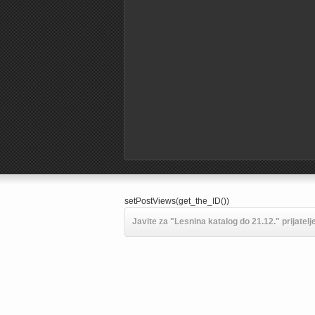
setPostViews(get_the_ID())
Javite za "Lesnina katalog do 21.12." prijatel