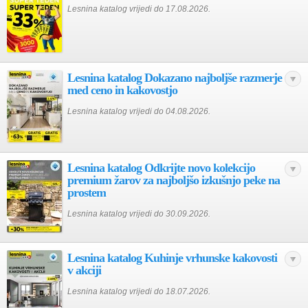
Lesnina katalog vrijedi do 17.08.2026.
Lesnina katalog Dokazano najboljše razmerje
med ceno in kakovostjo
Lesnina katalog vrijedi do 04.08.2026.
Lesnina katalog Odkrijte novo kolekcijo
premium žarov za najboljšo izkušnjo peke na
prostem
Lesnina katalog vrijedi do 30.09.2026.
Lesnina katalog Kuhinje vrhunske kakovosti
v akciji
Lesnina katalog vrijedi do 18.07.2026.