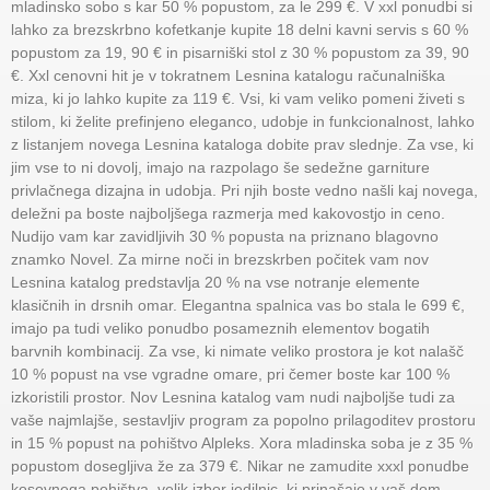
mladinsko sobo s kar 50 % popustom, za le 299 €. V xxl ponudbi si
lahko za brezskrbno kofetkanje kupite 18 delni kavni servis s 60 %
popustom za 19, 90 € in pisarniški stol z 30 % popustom za 39, 90
€. Xxl cenovni hit je v tokratnem Lesnina katalogu računalniška
miza, ki jo lahko kupite za 119 €. Vsi, ki vam veliko pomeni živeti s
stilom, ki želite prefinjeno eleganco, udobje in funkcionalnost, lahko
z listanjem novega Lesnina kataloga dobite prav slednje. Za vse, ki
jim vse to ni dovolj, imajo na razpolago še sedežne garniture
privlačnega dizajna in udobja. Pri njih boste vedno našli kaj novega,
deležni pa boste najboljšega razmerja med kakovostjo in ceno.
Nudijo vam kar zavidljivih 30 % popusta na priznano blagovno
znamko Novel. Za mirne noči in brezskrben počitek vam nov
Lesnina katalog predstavlja 20 % na vse notranje elemente
klasičnih in drsnih omar. Elegantna spalnica vas bo stala le 699 €,
imajo pa tudi veliko ponudbo posameznih elementov bogatih
barvnih kombinacij. Za vse, ki nimate veliko prostora je kot nalašč
10 % popust na vse vgradne omare, pri čemer boste kar 100 %
izkoristili prostor. Nov Lesnina katalog vam nudi najboljše tudi za
vaše najmlajše, sestavljiv program za popolno prilagoditev prostoru
in 15 % popust na pohištvo Alpleks. Xora mladinska soba je z 35 %
popustom dosegljiva že za 379 €. Nikar ne zamudite xxxl ponudbe
kosovnega pohištva, velik izbor jedilnic, ki prinašajo v vaš dom