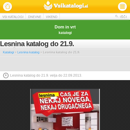
VSI KATALOGI
DNEVNE
VIKEND
IŠČI
Dom in vrt
katalogi
Lesnina katalog do 21.9.
Katalogi
»
Lesnina katalog
»
Lesnina katalog do 21.9.
Lesnina katalog do 21.9. velja do 22.09.2013.