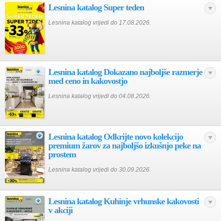
Lesnina katalog Super teden
Lesnina katalog vrijedi do 17.08.2026.
Lesnina katalog Dokazano najboljše razmerje
med ceno in kakovostjo
Lesnina katalog vrijedi do 04.08.2026.
Lesnina katalog Odkrijte novo kolekcijo
premium žarov za najboljšo izkušnjo peke na
prostem
Lesnina katalog vrijedi do 30.09.2026.
Lesnina katalog Kuhinje vrhunske kakovosti
v akciji