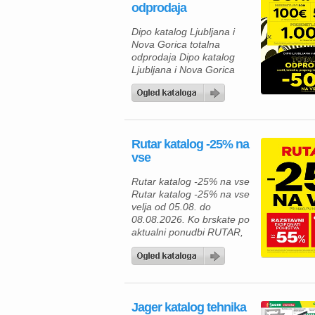
odprodaja
bivanje, lažje delo ter
brezskrbno preživljanje
Dipo katalog Ljubljana i
prostega časa. V Merkur
Nova Gorica totalna
ponudbi vas čakajo
odprodaja Dipo katalog
gospodinjski aparati,
Ljubljana i Nova Gorica
klimatske […]
totalna odprodaja velja od
05.08. do 08.08.2026.
Rutar katalog -25% na
vse
Rutar katalog -25% na vse
Rutar katalog -25% na vse
velja od 05.08. do
08.08.2026. Ko brskate po
aktualni ponudbi RUTAR,
vas čakajo številne
kakovostne rešitve za
opremo doma, ki
združujejo sodoben dizajn,
funkcionalnost in privlačne
Jager katalog tehnika
akcijske ugodnosti. Če