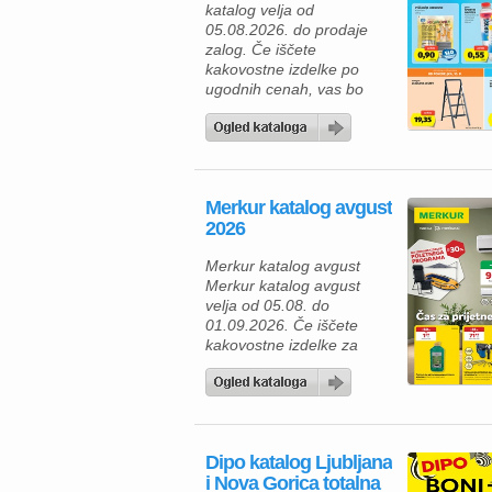
katalog velja od
05.08.2026. do prodaje
zalog. Če iščete
kakovostne izdelke po
ugodnih cenah, vas bo
aktualna ponudba HOFER
zagotovo navdušila. Med
izdelki za vsakodnevno
uporabo najdete številne
prehrambene izdelke,
Merkur katalog avgust
pijače, izdelke za dom in
2026
gospodinjstvo ter
uporabne pripomočke za
Merkur katalog avgust
različna opravila. Za hiter
Merkur katalog avgust
zajtrk ali malico lahko
velja od 05.08. do
izberete piščančje
01.09.2026. Če iščete
hrenovke 200 […]
kakovostne izdelke za
dom, vrt in delavnico, vas
bo aktualna ponudba iz
Merkur kataloga zagotovo
navdušila. Izkoristite
odlične popuste na
Dipo katalog Ljubljana
izbrane izdelke in
i Nova Gorica totalna
poskrbite za udobnejše