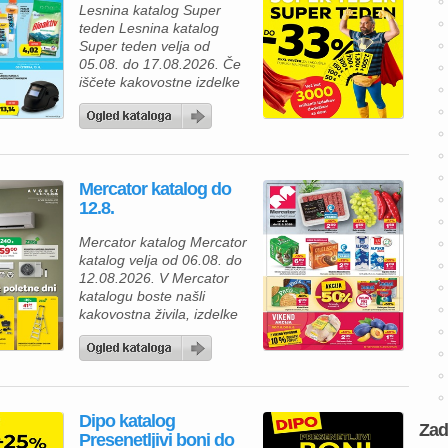
Lesnina katalog Super
teden Lesnina katalog
Super teden velja od
05.08. do 17.08.2026. Če
iščete kakovostne izdelke
za prijetnejši in lepše
urejen dom, vas bo
aktualna ponudba iz
Lesnina kataloga zagotovo
navdušila. Izkoristite
Mercator katalog do
odlične akcijske cene in
12.8.
bogato izbiro izdelkov za
spalnico, kopalnico,
Mercator katalog Mercator
kuhinjo in jedilnico ter svoj
katalog velja od 06.08. do
dom opremite po
12.08.2026. V Mercator
ugodnejših cenah. Poleg
katalogu boste našli
številnih […]
kakovostna živila, izdelke
za gospodinjstvo in
številne priljubljene
blagovne znamke po
ugodnih cenah. Zdaj je
pravi čas, da napolnite
Dipo katalog
svojo shrambo, hladilnik in
Zad
Presenetljivi boni do
zamrzovalnik ter pri tem