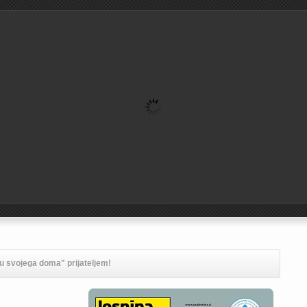
ju svojega doma" prijateljem!