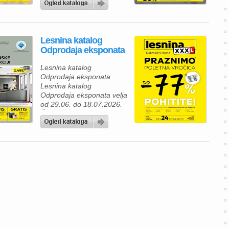
žarov za najboljšo izkušnjo
peke na prostem Lesnina
katalog velja od 06.07. do
30.09.2026.
Lesnina katalog
Odprodaja eksponata
Lesnina katalog
Odprodaja eksponata
Lesnina katalog
Odprodaja eksponata velja
od 29.06. do 18.07.2026.
Če razmišljate o prenovi
svojega doma, je zdaj
odlična priložnost, da
izkoristite Lesnina poletno
razprodajo eksponatov z
izjemnimi popusti. V
Lesnina katalogu vas
čakajo kakovostne kuhinje,
spalnice in dnevno
pohištvo, ki bodo vašemu
domu dali sodoben videz
in več funkcionalnosti.
Izkoristite znižanja […]