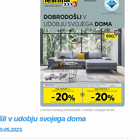
Lesnina katalog Dobrodošli v udobju svojega doma
šli v udobju svojega doma
0.05.2023.