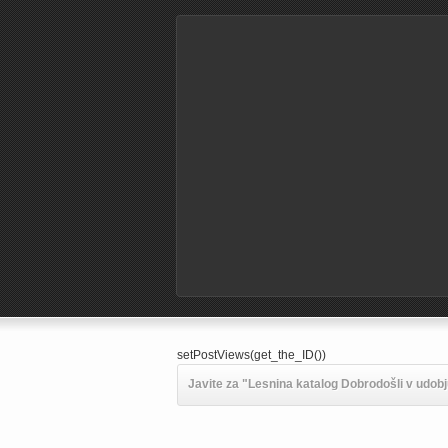
setPostViews(get_the_ID())
Javite za "Lesnina katalog Dobrodošli v udob