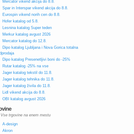
Mercator vikend akcija do 8.8.
Spar in Interspar vikend akcija do 8.8.
Eurospin vikend norih cen do 8.8.
Hofer katalog od 5.8.
Lesnina katalog Super teden
Merkur katalog avgust 2026
Mercator katalog do 12.8.
Dipo katalog Ljubljana i Nova Gorica totalna
dprodaja
Dipo katalog Presenetljivi boni do -25%
Rutar katalog -25% na vse
Jager katalog tekstil do 11.8.
Jager katalog tehnika do 11.8.
Jager katalog živila do 11.8.
Lidl vikend akcija do 8.8.
OBI katalog avgust 2026
ovine
Vse trgovine na enem mestu
A-design
Akron