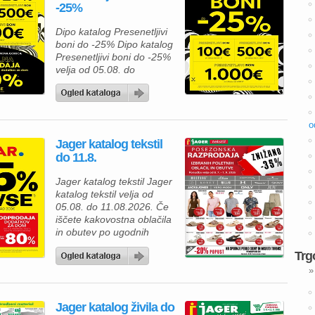
-25%
tudi prihranite. Za pripravo
okusnega kosila lahko
Dipo katalog Presenetljivi
izberete Premium
boni do -25% Dipo katalog
Mercator čevapčiče v
Presenetljivi boni do -25%
pakiranju 500 […]
velja od 05.08. do
08.08.2026. Predstavljamo
vam privlačno ponudbo iz
kataloga Dipo, kjer lahko
izbirate med kakovostnim
o
pohištvom za spalnico in
Jager katalog tekstil
mladinsko sobo ter hkrati
do 11.8.
izkoristite odlične akcijske
ugodnosti. Ob nakupu nad
Jager katalog tekstil Jager
500 € vas lahko pričaka
katalog tekstil velja od
presenetljivi bon v
05.08. do 11.08.2026. Če
vrednosti do 100 […]
iščete kakovostna oblačila
in obutev po ugodnih
cenah, vas v Jager
Trg
katalogu tekstila čaka
odlična posezonska
»
razprodaja. Izbrane
poletne izdelke lahko
Jager katalog živila do
kupite kar 35 % ugodneje,