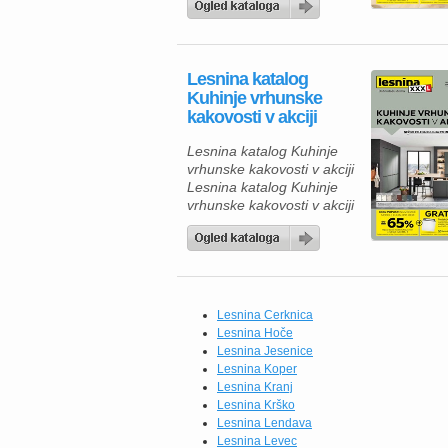
Lesnina katalog
Kuhinje vrhunske
kakovosti v akciji
Lesnina katalog Kuhinje
vrhunske kakovosti v akciji
Lesnina katalog Kuhinje
vrhunske kakovosti v akciji
velja do 18.07.2026. Če
iščete novo kuhinjo, je zdaj
odlična priložnost, da
izkoristite ugodnosti iz
kataloga Lesnina XXXL.
Na voljo so sodobne
Lesnina Cerknica
kuhinje po meri, ki
Lesnina Hoče
združujejo vrhunsko
Lesnina Jesenice
kakovost, funkcionalnost in
Lesnina Koper
eleganten videz. Izbirate
Lesnina Kranj
lahko med različnimi
Lesnina Krško
postavitvami in barvnimi
Lesnina Lendava
kombinacijami, […]
Lesnina Levec