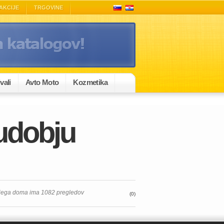
AKCIJE
TRGOVINE
vali
Avto Moto
Kozmetika
 udobju
ojega doma ima 1082 pregledov
(0)