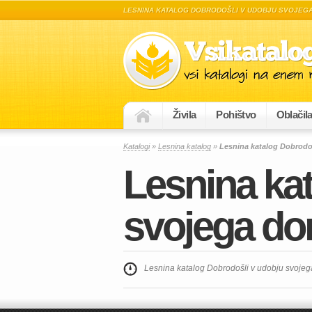
LESNINA KATALOG DOBRODOŠLI V UDOBJU SVOJEG
Živila
Pohištvo
Oblačil
Katalogi
»
Lesnina katalog
»
Lesnina katalog Dobrodo
Lesnina ka
svojega d
Lesnina katalog Dobrodošli v udobju svojeg