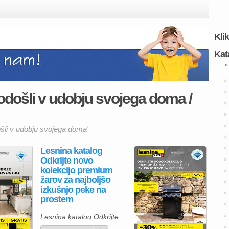
Kli
Kat
»
odošli v udobju svojega doma /
ošli v udobju svojega doma'
Lesnina katalog
Odkrijte novo
kolekcijo premium
žarov za najboljšo
izkušnjo peke na
prostem
Lesnina katalog Odkrijte
novo kolekcijo premium