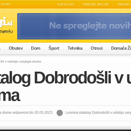
A DOMA
KATALOGI
DNEVNE AKCIJE
VIKEND 
a
Obutev
Dom
Šport
Tehnika
Otroci
Domače Ži
šli v udobju svojega doma
talog Dobrodošli v
oma
a doma veljavnost do 20.05.2023.
Lesnina katalog Dobrodošli v udobju sv