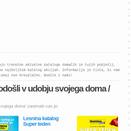
ajo trenutne aktualne kataloge domačih in tujih podjetij,
no najboljšim katalog akcijah. Informacija je tista, ki vam
tukaj vse brezplačno. Bodite z nami!
odošli v udobju svojega doma /
svojega doma' zanimalo vas je:
Lesnina katalog
Super teden