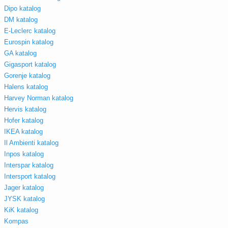
Dipo katalog
DM katalog
E-Leclerc katalog
Eurospin katalog
GA katalog
Gigasport katalog
Gorenje katalog
Halens katalog
Harvey Norman katalog
Hervis katalog
Hofer katalog
IKEA katalog
Il Ambienti katalog
Inpos katalog
Interspar katalog
Intersport katalog
Jager katalog
JYSK katalog
KiK katalog
Kompas