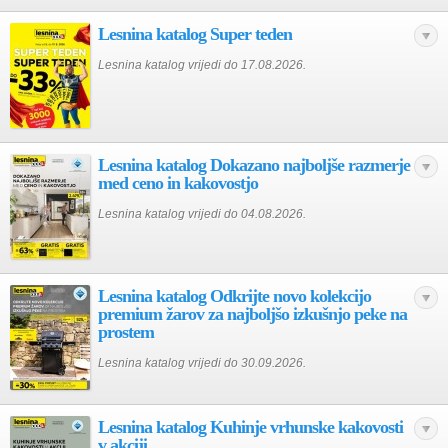
Lesnina katalog Super teden
Lesnina katalog vrijedi do 17.08.2026.
Lesnina katalog Dokazano najboljše razmerje
med ceno in kakovostjo
Lesnina katalog vrijedi do 04.08.2026.
Lesnina katalog Odkrijte novo kolekcijo
premium žarov za najboljšo izkušnjo peke na
prostem
Lesnina katalog vrijedi do 30.09.2026.
Lesnina katalog Kuhinje vrhunske kakovosti
v akciji