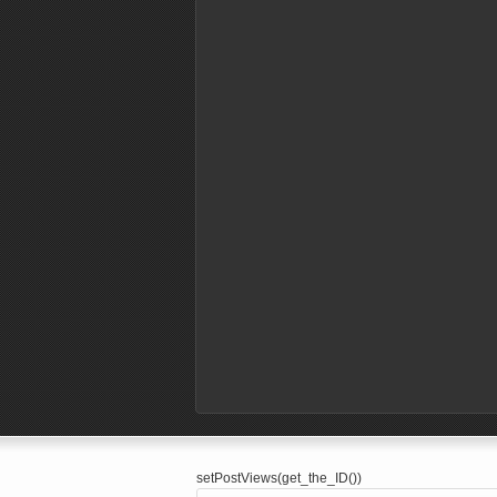
setPostViews(get_the_ID())