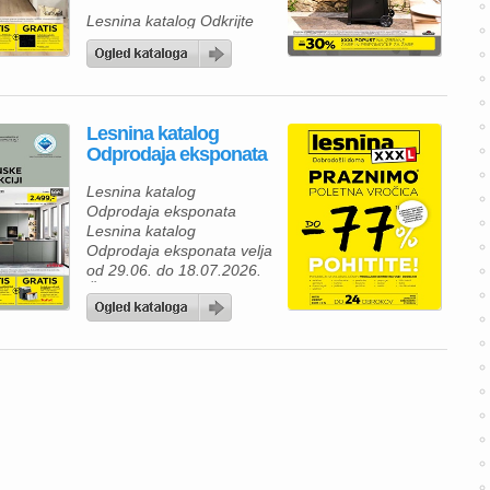
Lesnina katalog Odkrijte
novo kolekcijo premium
žarov za najboljšo izkušnjo
peke na prostem Lesnina
katalog velja od 06.07. do
30.09.2026.
Lesnina katalog
Odprodaja eksponata
Lesnina katalog
Odprodaja eksponata
Lesnina katalog
Odprodaja eksponata velja
od 29.06. do 18.07.2026.
Če razmišljate o prenovi
svojega doma, je zdaj
odlična priložnost, da
izkoristite Lesnina poletno
razprodajo eksponatov z
izjemnimi popusti. V
Lesnina katalogu vas
čakajo kakovostne kuhinje,
spalnice in dnevno
pohištvo, ki bodo vašemu
domu dali sodoben videz