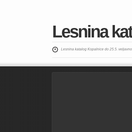
Lesnina kat
Lesnina katalog Kopalnice do 25.5. veljavno