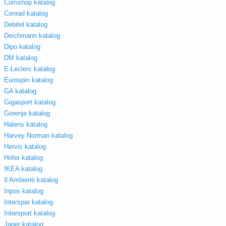
Comshop katalog
Conrad katalog
Debitel katalog
Deichmann katalog
Dipo katalog
DM katalog
E-Leclerc katalog
Eurospin katalog
GA katalog
Gigasport katalog
Gorenje katalog
Halens katalog
Harvey Norman katalog
Hervis katalog
Hofer katalog
IKEA katalog
Il Ambienti katalog
Inpos katalog
Interspar katalog
Intersport katalog
Jager katalog