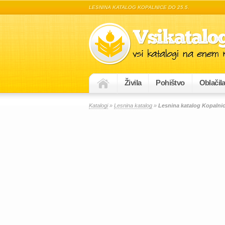
LESNINA KATALOG KOPALNICE DO 25.5.
Živila
Pohištvo
Oblačil
Katalogi
»
Lesnina katalog
»
Lesnina katalog Kopalnic