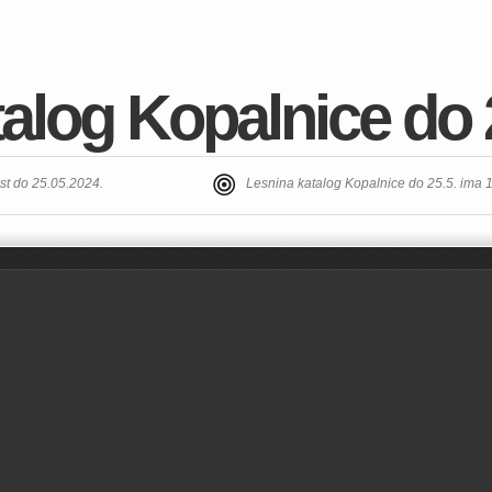
alog Kopalnice do 
st do 25.05.2024.
Lesnina katalog Kopalnice do 25.5. ima 