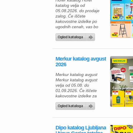
Hofer katalog Hofer
katalog velja od
05.08.2026. do prodaje
zalog. Če iščete
kakovostne izdelke po
ugodnih cenah, vas bo
aktualna ponudba HOFER
zagotovo navdušila. Med
izdelki za vsakodnevno
uporabo najdete številne
prehrambene izdelke,
Merkur katalog avgust
pijače, izdelke za dom in
2026
gospodinjstvo ter
uporabne pripomočke za
Merkur katalog avgust
različna opravila. Za hiter
Merkur katalog avgust
zajtrk ali malico lahko
velja od 05.08. do
izberete piščančje
01.09.2026. Če iščete
hrenovke 200 […]
kakovostne izdelke za
dom, vrt in delavnico, vas
bo aktualna ponudba iz
Merkur kataloga zagotovo
navdušila. Izkoristite
odlične popuste na
Dipo katalog Ljubljana
izbrane izdelke in