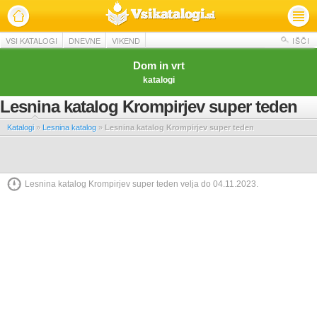
VSI KATALOGI
DNEVNE
VIKEND
IŠČI
Dom in vrt
katalogi
Lesnina katalog Krompirjev super teden
Katalogi
»
Lesnina katalog
»
Lesnina katalog Krompirjev super teden
Lesnina katalog Krompirjev super teden velja do 04.11.2023.