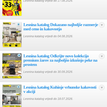
Lesnina katalog vrijedi do 17.08.2026.
Lesnina katalog Dokazano najboljše razmerje
med ceno in kakovostjo
Lesnina katalog vrijedi do 04.08.2026.
Lesnina katalog Odkrijte novo kolekcijo
premium žarov za najboljšo izkušnjo peke na
prostem
Lesnina katalog vrijedi do 30.09.2026.
Lesnina katalog Kuhinje vrhunske kakovosti
v akciji
Lesnina katalog vrijedi do 18.07.2026.