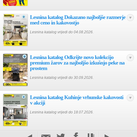
Lesnina katalog Dokazano najboljše razmerje
med ceno in kakovostjo
Lesnina katalog vrijedi do 04.08.2026.
Lesnina katalog Odkrijte novo kolekcijo
premium žarov za najboljšo izkušnjo peke na
prostem
Lesnina katalog vrijedi do 30.09.2026.
Lesnina katalog Kuhinje vrhunske kakovosti
v akciji
Lesnina katalog vrijedi do 18.07.2026.