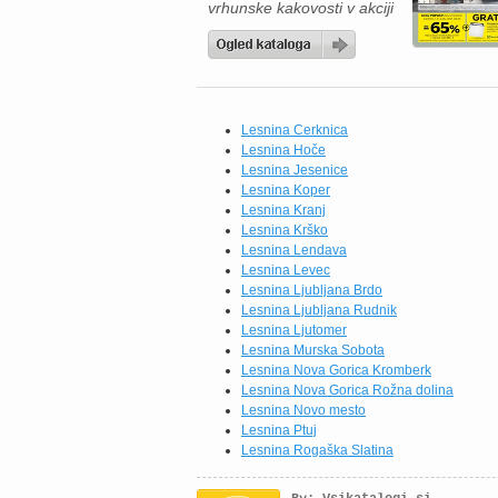
vrhunske kakovosti v akciji
velja do 18.07.2026. Če
iščete novo kuhinjo, je zdaj
odlična priložnost, da
izkoristite ugodnosti iz
kataloga Lesnina XXXL.
Na voljo so sodobne
Lesnina Cerknica
kuhinje po meri, ki
Lesnina Hoče
združujejo vrhunsko
Lesnina Jesenice
kakovost, funkcionalnost in
Lesnina Koper
eleganten videz. Izbirate
Lesnina Kranj
lahko med različnimi
Lesnina Krško
postavitvami in barvnimi
Lesnina Lendava
kombinacijami, […]
Lesnina Levec
Lesnina Ljubljana Brdo
Lesnina Ljubljana Rudnik
Lesnina Ljutomer
Lesnina Murska Sobota
Lesnina Nova Gorica Kromberk
Lesnina Nova Gorica Rožna dolina
Lesnina Novo mesto
Lesnina Ptuj
Lesnina Rogaška Slatina