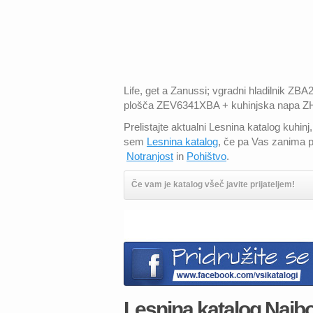
Life, get a Zanussi; vgradni hladilnik 
plošča ZEV6341XBA + kuhinjska napa Z
Prelistajte aktualni Lesnina katalog kuhin
sem
Lesnina katalog
, če pa Vas zanima p
Notranjost
in
Pohištvo
.
Če vam je katalog všeč javite prijateljem!
Lesnina katalog Najbol