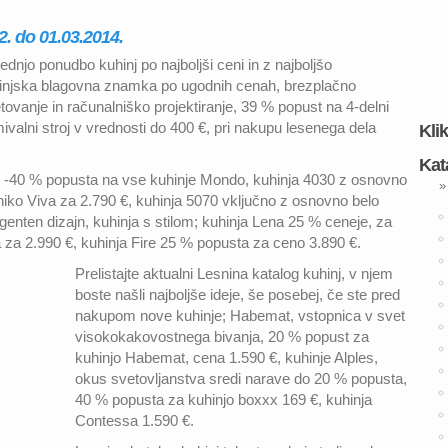
2. do 01.03.2014.
ednjo ponudbo kuhinj po najboljši ceni in z najboljšo
hinjska blagovna znamka po ugodnih cenah, brezplačno
ovanje in računalniško projektiranje, 39 % popust na 4-delni
mivalni stroj v vrednosti do 400 €, pri nakupu lesenega dela
Kli
Kat
a; -40 % popusta na vse kuhinje Mondo, kuhinja 4030 z osnovno
»
niko Viva za 2.790 €, kuhinja 5070 vključno z osnovno belo
ligenten dizajn, kuhinja s stilom; kuhinja Lena 25 % ceneje, za
 za 2.990 €, kuhinja Fire 25 % popusta za ceno 3.890 €.
Prelistajte aktualni Lesnina katalog kuhinj, v njem
boste našli najboljše ideje, še posebej, če ste pred
nakupom nove kuhinje; Habemat, vstopnica v svet
visokokakovostnega bivanja, 20 % popust za
kuhinjo Habemat, cena 1.590 €, kuhinje Alples,
okus svetovljanstva sredi narave do 20 % popusta,
40 % popusta za kuhinjo boxxx 169 €, kuhinja
Contessa 1.590 €.