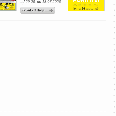
od 29.06. do 18.07.2026.
Če razmišljate o prenovi
svojega doma, je zdaj
odlična priložnost, da
izkoristite Lesnina poletno
razprodajo eksponatov z
izjemnimi popusti. V
Lesnina katalogu vas
čakajo kakovostne kuhinje,
spalnice in dnevno
pohištvo, ki bodo vašemu
domu dali sodoben videz
in več funkcionalnosti.
Izkoristite znižanja […]