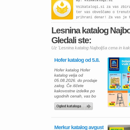
By: Vsikatalogi.si
Vsikatalogi.si za vas zbir
ter vas obveščamo o trenut
prihrani denar! Za vas je 
Lesnina katalog Najbol
Gledali ste:
Uz 'Lesnina katalog Najboljša cena in kak
Hofer katalog od 5.8.
Hofer katalog Hofer
katalog velja od
05.08.2026. do prodaje
zalog. Če iščete
kakovostne izdelke po
ugodnih cenah, vas bo
aktualna ponudba HOFER
zagotovo navdušila. Med
izdelki za vsakodnevno
uporabo najdete številne
prehrambene izdelke,
Merkur katalog avgust
pijače, izdelke za dom in