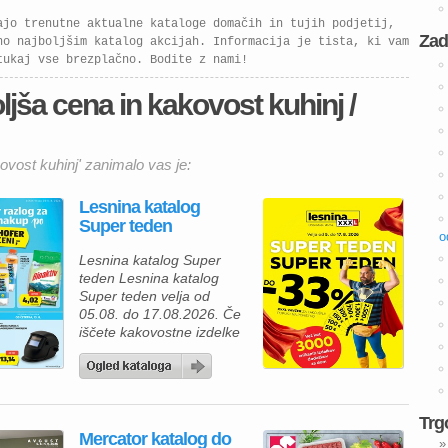
ajo trenutne aktualne kataloge domačih in tujih podjetij,
Zad
no najboljšim katalog akcijah. Informacija je tista, ki vam
tukaj vse brezplačno. Bodite z nami!
jša cena in kakovost kuhinj /
ovost kuhinj' zanimalo vas je:
Lesnina katalog
Super teden
o
Lesnina katalog Super
teden Lesnina katalog
Super teden velja od
05.08. do 17.08.2026. Če
iščete kakovostne izdelke
za prijetnejši in lepše
urejen dom, vas bo
aktualna ponudba iz
Lesnina kataloga zagotovo
Trg
navdušila. Izkoristite
Mercator katalog do
odlične akcijske cene in
»