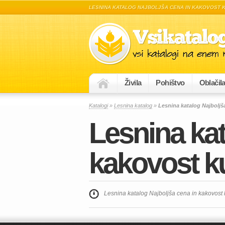
LESNINA KATALOG NAJBOLJŠA CENA IN KAKOVOST 
Živila
Pohištvo
Oblačil
Katalogi
»
Lesnina katalog
»
Lesnina katalog Najboljš
Lesnina kat
kakovost k
Lesnina katalog Najboljša cena in kakovost 