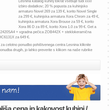
Lesnina katalog kuhinj tokrat vsebuje tudi xxxl
izbiro dodatkov; 20 % popusta za kuhinjsko
armaturo Novel 269 za 139 €, korito Novel Single
za 299 €, kuhinjska armatura Xora Chrom za 49 €,
kuhinjska armatura Xora Brouse za 59 €, korito
Xora 86 D za 89 €, korito Xora 1.0 za 99 €. Get a
ZBA22420SA4 + vgradna pečica ZOB442X + steklokeramična
HC6131X za 649 €.
j, za celotno ponudbo pohištvenega centra Lesnina kliknite
onudba drugih, jo lahko preverite s klikom na naše rubrike
jša cena in kakovost kuhinj /