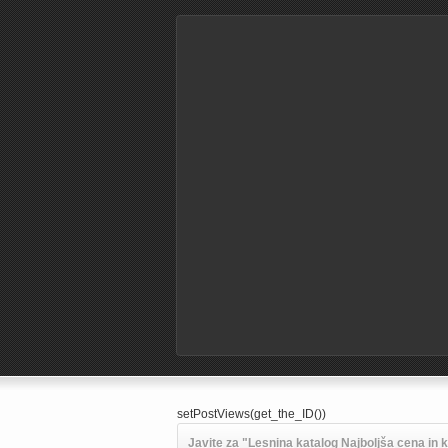
setPostViews(get_the_ID())
Javite za "Lesnina katalog Najboljša cena in k