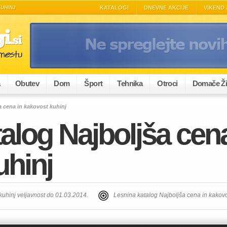
KUHINJ
KATALOGI
DNEVNE AKCIJE
VIKEND 
a
Obutev
Dom
Šport
Tehnika
Otroci
Domače Ži
a cena in kakovost kuhinj
alog Najboljša cena
uhinj
kuhinj veljavnost do 01.03.2014.
Lesnina katalog Najboljša cena in kakov