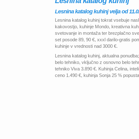
Lesnina katalog kuhinj
Lesnina katalog kuhinj velja od 11.0
Lesnina katalog kuhinj tokrat vsebuje nasl
kakovostjo, kuhinje Mondo, kreativna ku
svetovanje in montaža ter brezplačno svet
set posode 89, 90 €, xxxl darilo-gratis po
kuhinje v vrednosti nad 3000 €.
Lesnina katalog kuhinj, aktualna ponudb
belo tehniko, vključno z osnovno belo teh
tehniko Viva 3.890 €. Kuhinja Celina, inte
ceno 1.490 €, kuhinja Sonja 25 % popusta