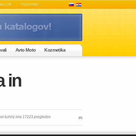
AKCIJE
TRGOVINE
vali
Avto Moto
Kozmetika
 in
ost kuhinj ima 17223 pregledov
(0)