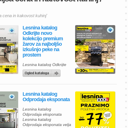
ša cena in kakovost kuhinj'
Lesnina katalog
Odkrijte novo
kolekcijo premium
žarov za najboljšo
izkušnjo peke na
prostem
Lesnina katalog Odkrijte
novo kolekcijo premium
žarov za najboljšo izkušnjo
peke na prostem Lesnina
katalog velja od 06.07. do
30.09.2026.
Lesnina katalog
Odprodaja eksponata
Lesnina katalog
Odprodaja eksponata
Lesnina katalog
Odprodaja eksponata velja