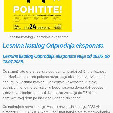
Lesnina katalog Odprodaja eksponata
Lesnina katalog Odprodaja eksponata
Lesnina katalog Odprodaja eksponata velja od 29.06. do
18.07.2026.
Če razmišljate o prenovi svojega doma, je zdaj odlična priložnost,
da izkoristite Lesnina poletno razprodajo eksponatov z izjemnimi
popusti. V Lesnina katalogu vas čakajo kakovostne kuhinje,
spalnice in dnevno pohištvo, ki bodo vašemu domu dali sodoben
videz in več funkcionalnosti. Izkoristite znižanja do 77 % ter
opremite svoj dom po bistveno ugodnejših cenah.
Če načrtujete novo kuhinjo, vas bo navdušila kuhinja FABLAN
dimenzij 190 × 315 × 316 cm v beli mat barvi s črnim marmoriranim