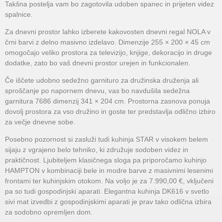
Takšna postelja vam bo zagotovila udoben spanec in prijeten videz
spalnice.
Za dnevni prostor lahko izberete kakovosten dnevni regal NOLA v
črni barvi z delno masivno izdelavo. Dimenzije 255 × 200 × 45 cm
omogočajo veliko prostora za televizijo, knjige, dekoracijo in druge
dodatke, zato bo vaš dnevni prostor urejen in funkcionalen.
Če iščete udobno sedežno garnituro za družinska druženja ali
sproščanje po napornem dnevu, vas bo navdušila sedežna
garnitura 7686 dimenzij 341 × 204 cm. Prostorna zasnova ponuja
dovolj prostora za vso družino in goste ter predstavlja odlično izbiro
za večje dnevne sobe.
Posebno pozornost si zasluži tudi kuhinja STAR v visokem belem
sijaju z vgrajeno belo tehniko, ki združuje sodoben videz in
praktičnost. Ljubiteljem klasičnega sloga pa priporočamo kuhinjo
HAMPTON v kombinaciji bele in modre barve z masivnimi lesenimi
frontami ter kuhinjskim otokom. Na voljo je za 7.990,00 €, vključeni
pa so tudi gospodinjski aparati. Elegantna kuhinja DK616 v svetlo
sivi mat izvedbi z gospodinjskimi aparati je prav tako odlična izbira
za sodobno opremljen dom.