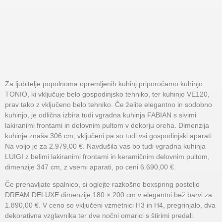
Za ljubitelje popolnoma opremljenih kuhinj priporočamo kuhinjo
TONIO, ki vključuje belo gospodinjsko tehniko, ter kuhinjo VE120,
prav tako z vključeno belo tehniko. Če želite elegantno in sodobno
kuhinjo, je odlična izbira tudi vgradna kuhinja FABIAN s sivimi
lakiranimi frontami in delovnim pultom v dekorju oreha. Dimenzija
kuhinje znaša 306 cm, vključeni pa so tudi vsi gospodinjski aparati.
Na voljo je za 2.979,00 €. Navdušila vas bo tudi vgradna kuhinja
LUIGI z belimi lakiranimi frontami in keramičnim delovnim pultom,
dimenzije 347 cm, z vsemi aparati, po ceni 6.690,00 €.
Če prenavljate spalnico, si oglejte razkošno boxspring posteljo
DREAM DELUXE dimenzije 180 × 200 cm v elegantni bež barvi za
1.890,00 €. V ceno so vključeni vzmetnici H3 in H4, pregrinjalo, dva
dekorativna vzglavnika ter dve nočni omarici s štirimi predali.