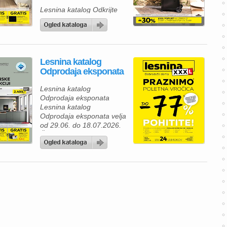
Lesnina katalog Odkrijte
novo kolekcijo premium
žarov za najboljšo izkušnjo
peke na prostem Lesnina
katalog velja od 06.07. do
30.09.2026.
Lesnina katalog
Odprodaja eksponata
Lesnina katalog
Odprodaja eksponata
Lesnina katalog
Odprodaja eksponata velja
od 29.06. do 18.07.2026.
Če razmišljate o prenovi
svojega doma, je zdaj
odlična priložnost, da
izkoristite Lesnina poletno
razprodajo eksponatov z
izjemnimi popusti. V
Lesnina katalogu vas
čakajo kakovostne kuhinje,
spalnice in dnevno
pohištvo, ki bodo vašemu
domu dali sodoben videz