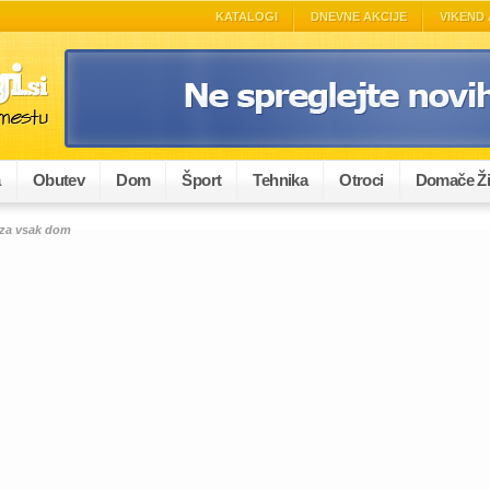
KATALOGI
DNEVNE AKCIJE
VIKEND 
a
Obutev
Dom
Šport
Tehnika
Otroci
Domače Ži
 za vsak dom