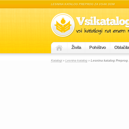
LESNINA KATALOG PREPROG ZA VSAK DOM
Živila
Pohištvo
Oblačil
Katalogi
»
Lesnina katalog
»
Lesnina katalog Preprog