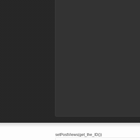
setPostViews(get_the_ID())