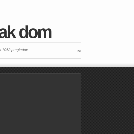
sak dom
a 1058 pregledov
(0)