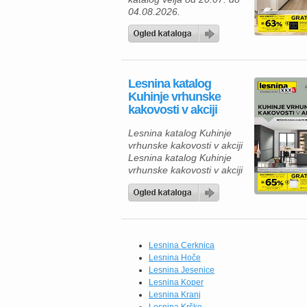
04.08.2026.
Lesnina katalog
Kuhinje vrhunske
kakovosti v akciji
Lesnina katalog Kuhinje
vrhunske kakovosti v akciji
Lesnina katalog Kuhinje
vrhunske kakovosti v akciji
velja do 18.07.2026. Če
iščete novo kuhinjo, je zdaj
odlična priložnost, da
izkoristite ugodnosti iz
kataloga Lesnina XXXL.
Na voljo so sodobne
Lesnina Cerknica
kuhinje po meri, ki
Lesnina Hoče
združujejo vrhunsko
Lesnina Jesenice
kakovost, funkcionalnost in
Lesnina Koper
eleganten videz. Izbirate
Lesnina Kranj
lahko med različnimi