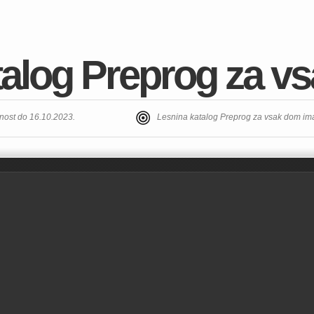
talog Preprog za v
nost do 16.10.2023.
Lesnina katalog Preprog za vsak dom im