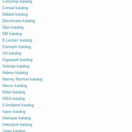
Comshop katalog
Conrad katalog
Debitel katalog
Deichmann katalog
Dipo katalog
DM katalog
E-Leclerc katalog
Eurospin katalog
GA katalog
Gigasport katalog
Gorenje katalog
Halens katalog
Harvey Norman katalog
Hervis katalog
Hofer katalog
IKEA katalog
Il Ambienti katalog
Inpos katalog
Interspar katalog
Intersport katalog
Jager katalog