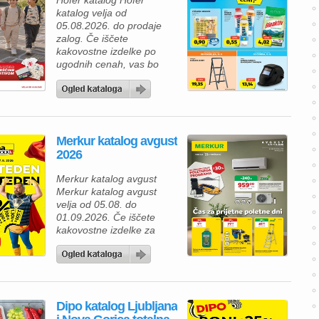
Hofer katalog Hofer
katalog velja od
05.08.2026. do prodaje
zalog. Če iščete
kakovostne izdelke po
ugodnih cenah, vas bo
aktualna ponudba HOFER
zagotovo navdušila. Med
izdelki za vsakodnevno
uporabo najdete številne
prehrambene izdelke,
Merkur katalog avgust
pijače, izdelke za dom in
2026
gospodinjstvo ter
uporabne pripomočke za
Merkur katalog avgust
različna opravila. Za hiter
Merkur katalog avgust
zajtrk ali malico lahko
velja od 05.08. do
izberete piščančje
01.09.2026. Če iščete
hrenovke 200 […]
kakovostne izdelke za
dom, vrt in delavnico, vas
bo aktualna ponudba iz
Merkur kataloga zagotovo
navdušila. Izkoristite
odlične popuste na
Dipo katalog Ljubljana
izbrane izdelke in