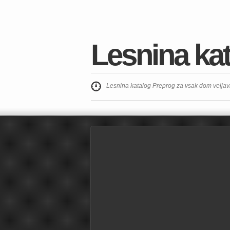
Lesnina ka
Lesnina katalog Preprog za vsak dom veljav