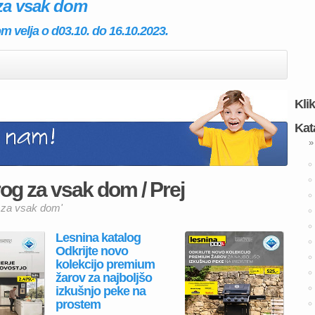
za vsak dom
 velja o d03.10. do 16.10.2023.
Kli
Kat
»
og za vsak dom / Prej
g za vsak dom'
Lesnina katalog
Odkrijte novo
kolekcijo premium
žarov za najboljšo
izkušnjo peke na
prostem