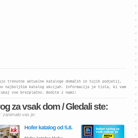
in več funkcionalnosti.
Izkoristite znižanja […]
ajo trenutne aktualne kataloge domačih in tujih podjetij,
no najboljšim katalog akcijah. Informacija je tista, ki vam
tukaj vse brezplačno. Bodite z nami!
og za vsak dom / Gledali ste:
 zanimalo vas je:
Hofer katalog od 5.8.