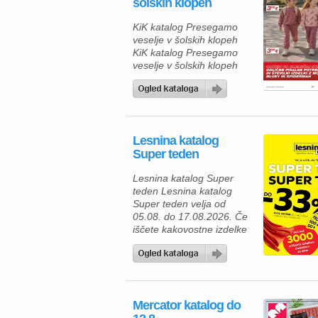
šolskih klopeh
KiK katalog Presegamo
veselje v šolskih klopeh
KiK katalog Presegamo
veselje v šolskih klopeh
vlja od 10.8.2026. do
prodaje zalog. V novem
KiK katalogu šola vas
čakajo udobna in cenovno
dostopna športna oblačila
Lesnina katalog
za otroke in odrasle, ki
Super teden
združujejo praktičnost,
sodoben videz in prijetne
Lesnina katalog Super
materiale. Tako lahko vsa
teden Lesnina katalog
družina uživa v
Super teden velja od
usklajenem športnem
05.08. do 17.08.2026. Če
slogu po […]
iščete kakovostne izdelke
za prijetnejši in lepše
urejen dom, vas bo
aktualna ponudba iz
Lesnina kataloga zagotovo
navdušila. Izkoristite
Mercator katalog do
odlične akcijske cene in