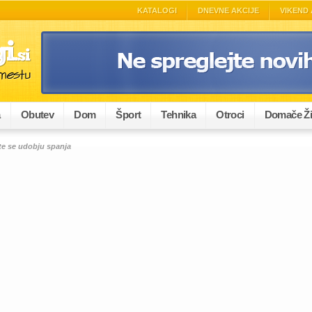
KATALOGI
DNEVNE AKCIJE
VIKEND 
a
Obutev
Dom
Šport
Tehnika
Otroci
Domače Ži
te se udobju spanja