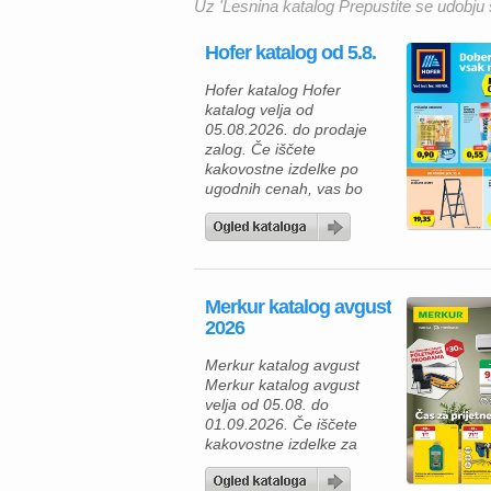
Uz 'Lesnina katalog Prepustite se udobju 
Hofer katalog od 5.8.
Hofer katalog Hofer
katalog velja od
05.08.2026. do prodaje
zalog. Če iščete
kakovostne izdelke po
ugodnih cenah, vas bo
aktualna ponudba HOFER
zagotovo navdušila. Med
izdelki za vsakodnevno
uporabo najdete številne
prehrambene izdelke,
Merkur katalog avgust
pijače, izdelke za dom in
2026
gospodinjstvo ter
uporabne pripomočke za
Merkur katalog avgust
različna opravila. Za hiter
Merkur katalog avgust
zajtrk ali malico lahko
velja od 05.08. do
izberete piščančje
01.09.2026. Če iščete
hrenovke 200 […]
kakovostne izdelke za
dom, vrt in delavnico, vas
bo aktualna ponudba iz