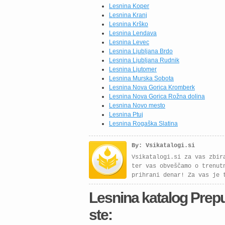
kakovost, funkcionalnost in
Lesnina Koper
eleganten videz. Izbirate
Lesnina Kranj
lahko med različnimi
Lesnina Krško
postavitvami in barvnimi
Lesnina Lendava
kombinacijami, […]
Lesnina Levec
Lesnina Ljubljana Brdo
Lesnina Ljubljana Rudnik
Lesnina Ljutomer
Lesnina Murska Sobota
Lesnina Nova Gorica Kromberk
Lesnina Nova Gorica Rožna dolina
Lesnina Novo mesto
Lesnina Ptuj
Lesnina Rogaška Slatina
By: Vsikatalogi.si
Vsikatalogi.si za vas zbir
ter vas obveščamo o trenut
prihrani denar! Za vas je 
Lesnina katalog Prepus
ste: