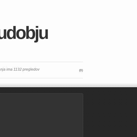
 udobju
anja ima 1132 pregledov
(0)