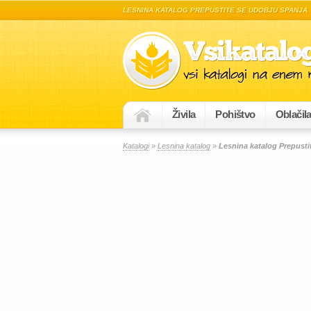
LESNINA KATALOG PREPUSTITE SE UDOBJU SPANJA
Živila
Pohištvo
Oblačil
Katalogi
»
Lesnina katalog
»
Lesnina katalog Prepusti