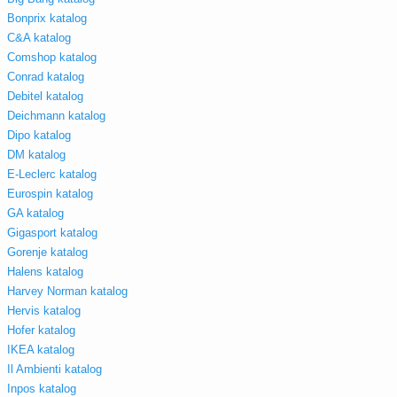
Bonprix katalog
C&A katalog
Comshop katalog
Conrad katalog
Debitel katalog
Deichmann katalog
Dipo katalog
DM katalog
E-Leclerc katalog
Eurospin katalog
GA katalog
Gigasport katalog
Gorenje katalog
Halens katalog
Harvey Norman katalog
Hervis katalog
Hofer katalog
IKEA katalog
Il Ambienti katalog
Inpos katalog