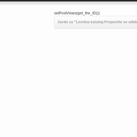
setPostViews(get_the_ID())
Javite za "Lesnina katalog Prepustite se udobj