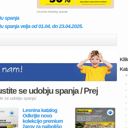
Lesnina katalog spanje
ju spanja
u spanja velja od 01.04. do 23.04.2025.
Kli
Kat
»
tite se udobju spanja / Prej
ite se udobju spanja'
Lesnina katalog
Odkrijte novo
kolekcijo premium
žarov za najboljšo