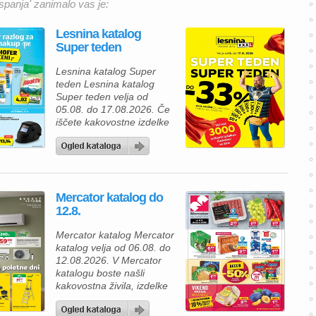
spanja' zanimalo vas je:
Lesnina katalog
Super teden
Lesnina katalog Super
teden Lesnina katalog
Super teden velja od
05.08. do 17.08.2026. Če
iščete kakovostne izdelke
za prijetnejši in lepše
urejen dom, vas bo
aktualna ponudba iz
Lesnina kataloga zagotovo
navdušila. Izkoristite
Mercator katalog do
odlične akcijske cene in
12.8.
bogato izbiro izdelkov za
spalnico, kopalnico,
Mercator katalog Mercator
kuhinjo in jedilnico ter svoj
katalog velja od 06.08. do
dom opremite po
12.08.2026. V Mercator
ugodnejših cenah. Poleg
katalogu boste našli
številnih […]
kakovostna živila, izdelke
za gospodinjstvo in
številne priljubljene