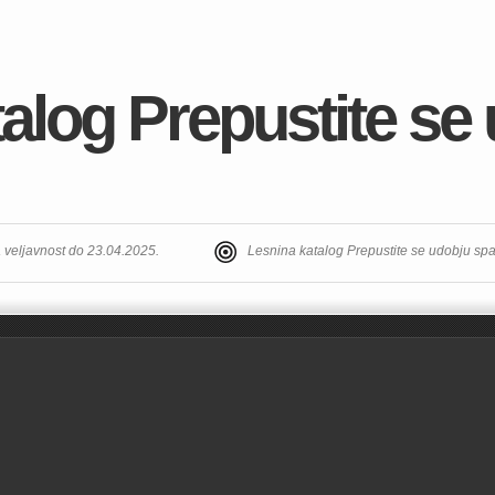
alog Prepustite se
 veljavnost do 23.04.2025.
Lesnina katalog Prepustite se udobju sp