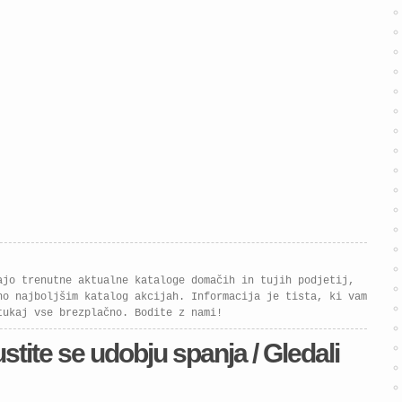
spalnice in dnevno
pohištvo, ki bodo vašemu
domu dali sodoben videz
in več funkcionalnosti.
Izkoristite znižanja […]
ajo trenutne aktualne kataloge domačih in tujih podjetij,
no najboljšim katalog akcijah. Informacija je tista, ki vam
tukaj vse brezplačno. Bodite z nami!
tite se udobju spanja / Gledali