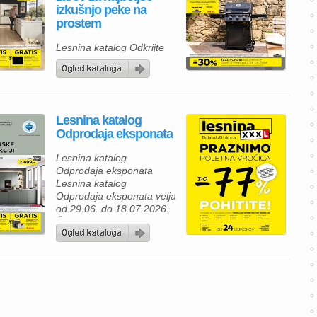
izkušnjo peke na
prostem
Lesnina katalog Odkrijte
novo kolekcijo premium
žarov za najboljšo izkušnjo
peke na prostem Lesnina
katalog velja od 06.07. do
30.09.2026.
Lesnina katalog
Odprodaja eksponata
Lesnina katalog
Odprodaja eksponata
Lesnina katalog
Odprodaja eksponata velja
od 29.06. do 18.07.2026.
Če razmišljate o prenovi
svojega doma, je zdaj
odlična priložnost, da
izkoristite Lesnina poletno
razprodajo eksponatov z
izjemnimi popusti. V
Lesnina katalogu vas
čakajo kakovostne kuhinje,