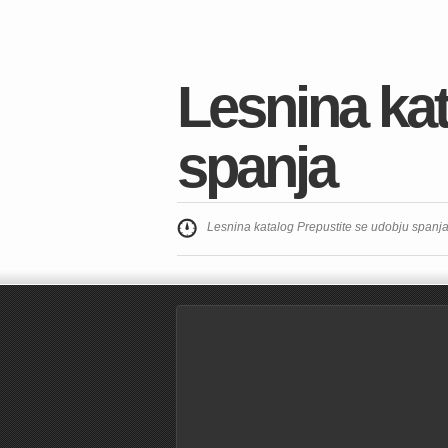
Lesnina kat
spanja
Lesnina katalog Prepustite se udobju spanja