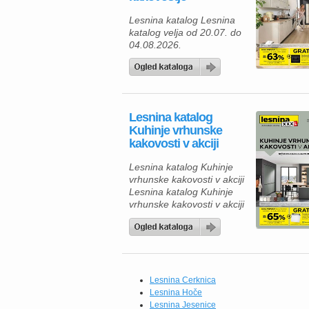
Lesnina katalog Lesnina
katalog velja od 20.07. do
04.08.2026.
Lesnina katalog
Kuhinje vrhunske
kakovosti v akciji
Lesnina katalog Kuhinje
vrhunske kakovosti v akciji
Lesnina katalog Kuhinje
vrhunske kakovosti v akciji
velja do 18.07.2026. Če
iščete novo kuhinjo, je zdaj
odlična priložnost, da
izkoristite ugodnosti iz
kataloga Lesnina XXXL.
Na voljo so sodobne
Lesnina Cerknica
kuhinje po meri, ki
Lesnina Hoče
združujejo vrhunsko
Lesnina Jesenice